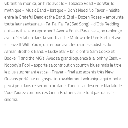
vibrant harmonica, on flirte avec le « Tobacco Road » de War, le
mythique « Music Band » lorsque « Don’t Need No Favor » hésite
entre le Grateful Dead et the Band. Et si « Dozen Roses » emprunte
toute leur senteur au « Fa-Fa-Fa-Fa ( Sad Song) » d’Otis Redding,
qui saurait le leur reprocher ? Avec « Fool’s Paradise », on replonge
avec délectation dans la soul blanche Motown de Rare Earth et avec
« Leave It With You », on renoue avec les racines sudistes du
Allman Brothers Band. « Lucky Star » brille entre Sam Cooke et
Booker T and the MG’s. Avec sa grandiloquence à la Johhny Cash, «
Nobody’s Fool » apporte sa contribution country blues mais le titre
le plus surprenant est ce « Prayer » final aux accents très New
Orleans porté par un gospel incroyablement volcanique qui monte
peu à peu dans ce sermon profane d’une incandescente blackitude.
Vous l’aurez compris ces Cinelli Brothers là ne font pas dans le
cinéma.