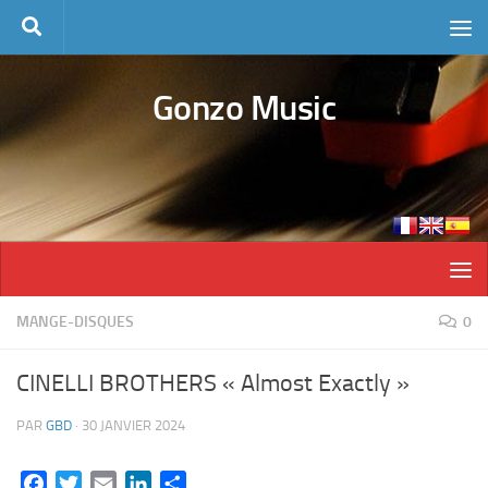
Skip to content
Gonzo Music
MANGE-DISQUES
0
CINELLI BROTHERS « Almost Exactly »
PAR
GBD
·
30 JANVIER 2024
Facebook
Twitter
Email
LinkedIn
Partager