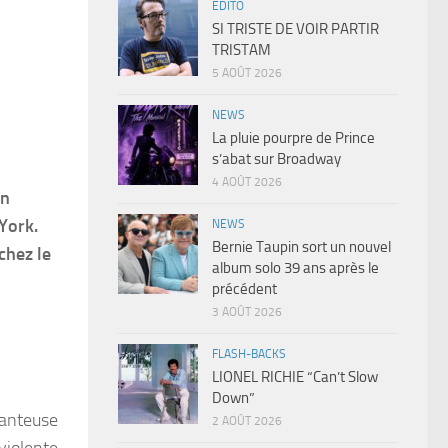
EDITO
SI TRISTE DE VOIR PARTIR
TRISTAM
5 AOÛT 2026
NEWS
La pluie pourpre de Prince
s’abat sur Broadway
4 AOÛT 2026
un
York.
NEWS
Bernie Taupin sort un nouvel
chez le
album solo 39 ans après le
précédent
3 AOÛT 2026
FLASH-BACKS
LIONEL RICHIE “Can’t Slow
Down”
hanteuse
2 AOÛT 2026