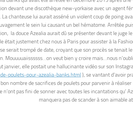
lia Banks qui avait été arrêtée en décembre 2015 après une 
tion devant une discothèque new-yorkaise avec un agent fé
. La chanteuse lui aurait asséné un violent coup de poing avan
vagement le sein lui causant un bel hématome. Arrêtée puis
ion, la douce Azealia aurait dû se présenter devant le juge le
lle était justement chez nous à Paris pour assister à la Fashi
 se serait trompé de date, croyant que son procès se tenait le
in. Mouuuuaiissssss…on veut bien y croire mais…nous n’oubl
anvier, elle postait une hallucinante vidéo sur son Instagra
e-de-poulets-pour-azealia-banks.html
), se vantant d’avoir pr
à bon nombre de sacrifices de poulets pour parvenir à réaliser
e n’ont pas fini de sonner avec toutes les incantations qu’ Az
manquera pas de scander à son aimable at