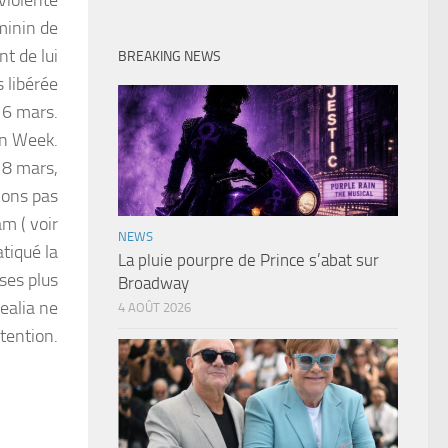
violente
minin de
t de lui
BREAKING NEWS
 libérée
 6 mars.
on Week.
 8 mars,
ions pas
m ( voir
NEWS
atiqué la
La pluie pourpre de Prince s’abat sur
 ses plus
Broadway
ealia ne
4 AOÛT 2026
tention.