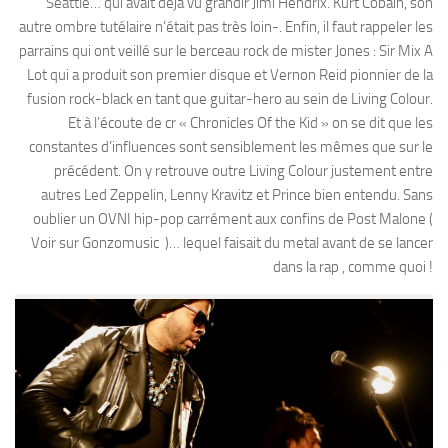
Seattle… qui avait déjà vu grandir Jimi Hendrix. Kurt Cobain, son
autre ombre tutélaire n’était pas très loin-. Enfin, il faut rappeler les
parrains qui ont veillé sur le berceau rock de mister Jones : Sir Mix A
Lot qui a produit son premier disque et Vernon Reid pionnier de la
fusion rock-black en tant que guitar-hero au sein de Living Colour.
Et à l’écoute de cr « Chronicles Of the Kid » on se dit que les
constantes d’influences sont sensiblement les mêmes que sur le
précédent. On y retrouve outre Living Colour justement entre
autres Led Zeppelin, Lenny Kravitz et Prince bien entendu. Sans
oublier un OVNI hip-pop carrément aux confins de Post Malone (
Voir sur Gonzomusic )… lequel faisait du metal avant de se lancer
dans la rap , comme quoi !