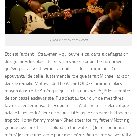
Ayron Jones by dom Gilbert
Et c’est l’ardent « Strawman » qui ouvre le bal dans la déflagration
des guitares les plus intenses mais aussi sur un thème enragé
qu’évoque souvent Ayron : la condition de l’homme noir. Cet
épouvantail de paille- justement le rôle que tenait Michael Jackson
dans le remake Motown de The Wizard Of Oz- incarne le black
moyen dans cette Amérique qui n’a toujours pas réglé les comptes
de son passé esclavagiste. Puis c’est au tour d’un de mes titres
favoris avec l’émouvant « Blood on the Water », une mélancolique
balade blues rock à fleur de peau où il évoque ses parents disparus
trop tôt : I pray for my mother/ Shed a tear for my father/ Nothing
gonna save me/ There is blood on the water… ( Je prie pour ma
mère/ Je verse une larme pour mon père/ Rien ne me sauvera/ Il y