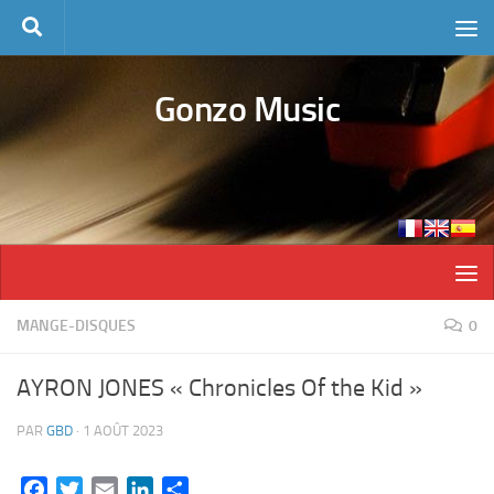
Skip to content
Gonzo Music
MANGE-DISQUES
0
AYRON JONES « Chronicles Of the Kid »
PAR
GBD
·
1 AOÛT 2023
Facebook
Twitter
Email
LinkedIn
Partager