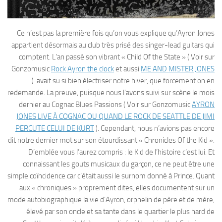
Ce n’est pas la première fois qu’on vous explique qu’Ayron Jones
appartient désormais au club très prisé des singer-lead guitars qui
comptent. L’an passé son vibrant « Child Of the State » ( Voir sur
Gonzomusic
Rock Ayron the clock
et aussi
ME AND MISTER JONES
) avait su si bien électriser notre hiver, que forcement on en
redemande. La preuve, puisque nous l’avons suivi sur scène le mois
dernier au Cognac Blues Passions ( Voir sur Gonzomusic
AYRON
JONES LIVE À COGNAC OU QUAND LE ROCK DE SEATTLE DE JIMI
PERCUTE CELUI DE KURT
). Cependant, nous n’avions pas encore
dit notre dernier mot sur son étourdissant « Chronicles Of the Kid ».
D’emblée vous l’aurez compris : le Kid de l’histoire c’est lui. Et
connaissant les gouts musicaux du garçon, ce ne peut être une
simple coïncidence car c’était aussi le surnom donné à Prince. Quant
aux « chroniques » proprement dites, elles documentent sur un
mode autobiographique la vie d’Ayron, orphelin de père et de mère,
élevé par son oncle et sa tante dans le quartier le plus hard de