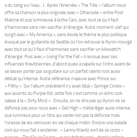
a du sang sur l’eau…) . Après l’énervée « The Title » l’album nous
offre sa chanson la plus originale avec « Otherside » entre Post
Malone et pop lumineuse à la the Cars, avec tout ce qu’il faut
d’harmonies sans rien sacrifier à l’énergie. Autre moment-clef qui
surgit avec « My America », sans doute le thème le plus politique
évoqué par le guitariste de Seattle où l’on retrouve le Ayron insurgé
avec tout ce qu’il faut d’harmonies sans sacrifier un kilowatt/h
d’énergie. Puis avec « Living For the Fall » il renoue avec ses
influences Kravitziennes, d’abord quasi a capella sur l’intro avant de
se laisser porter par sa guitare sur un parfait ralenti rock aussi
délicat qu’intense. Autre référence majeure avec Prince sur
« Filthy ». Sur l’album précédent il y avait déjà « Springe Circles »
aux accents du Purple Kid, cette fois c’est comme un écho rock
salace à la « Dirty Mind ». Ensuite, on ne dira pas qu’Ayron ne se
défonce pas pour nous avec « Get High » métal léger aussi intense
que lumineux pour un titre qui vante non pas la défonce mais
l’ivresse de les retrouver en vie chaque matin. Encore une balade
cool qui nous fait s’exclamer : « Lenny Kravitz sort de ce corps »