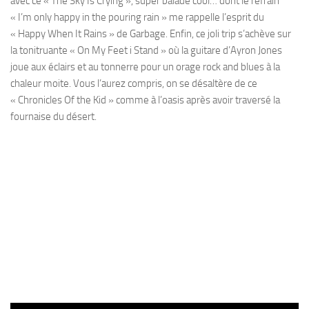
avec ce « The Sky Is Crying », super balade cool… dont le refrain
« I’m only happy in the pouring rain » me rappelle l’esprit du
« Happy When It Rains » de Garbage. Enfin, ce joli trip s’achève sur
la tonitruante « On My Feet i Stand » où la guitare d’Ayron Jones
joue aux éclairs et au tonnerre pour un orage rock and blues à la
chaleur moite. Vous l’aurez compris, on se désaltère de ce
« Chronicles Of the Kid » comme à l’oasis après avoir traversé la
fournaise du désert.