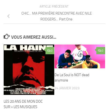
ARTICLE PRÉCÉDENT
CHIC… MA PREMIÈRE RENCONTRE AVEC NILE
RODGERS… Part One
VOUS AIMEREZ AUSSI...
0
0
De La Soul is NOT dead
anymore
24 JANVIER 2023
LES 20 ANS DE MON DOC
SUR « LES MUSIQUES