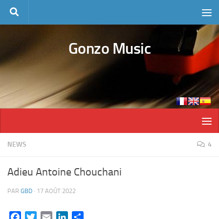
Skip to content
Gonzo Music
NEWS
4
Adieu Antoine Chouchani
PAR
GBD
·
17 AOÛT 2022
Facebook
Twitter
Email
LinkedIn
Partager