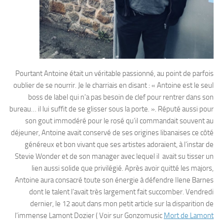
Pourtant Antoine était un véritable passionné, au point de parfois
oublier de se nourrir. Je le charriais en disant : « Antoine est le seul
boss de label qui n’a pas besoin de clef pour rentrer dans son
bureau… il lui suffit de se glisser sous la porte. ». Réputé aussi pour
son gout immodéré pour le rosé qu’il commandait souvent au
déjeuner, Antoine avait conservé de ses origines libanaises ce côté
généreux et bon vivant que ses artistes adoraient, à l’instar de
Stevie Wonder et de son manager avec lequel il avait su tisser un
lien aussi solide que privilégié. Après avoir quitté les majors,
Antoine aura consacré toute son énergie à défendre Ilene Barnes
dont le talent l’avait très largement fait succomber. Vendredi
dernier, le 12 aout dans mon petit article sur la disparition de
l’immense Lamont Dozier ( Voir sur Gonzomusic
Mort de Lamont