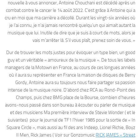
nouvelle à vous annoncer, Antoine Chouchani est décédé après un
combat contre le cancer le 14 août 2022. C’est grâce à Antoine qui a
cru en moi que ma carrière a décollé. Durant les vingt-six années où
je l’ai connu, je n’ai jamais rencontré quelqu’un qui aimait autant la
musique que lui. Inutile de dire que je suis à court de mots, alors je
vais m’arrêter là. S’il vous plaît, prenez soin de vous. »
Dur de trouver les mots justes pour évoquer un type bien, un good
guy et un véritable « amoureux de la musique ». De tous les labels
managers de la Motown en France, au cours de ces longues années
où il aura su représenter en France la maison de disques de Berry
Gordy, Antoine aura su toujours nous faire partager sa passion
intense de la musique noire. D’abord chez RCA au Rond-Point des
Champs, puis chez BMG place de la Bourse, combien d’heures
avons-nous passé dans son bureau à écouter ou parler de musique
et des musiciens Ma première interview de Stevie Wonder ( et le
suivantes) pour le journal de TF1 l’hiver 1985 pour la sortie de « In
Square Circle », mais aussi au fil des ans Indeep, Lionel Richie, Boyz
II Men, Rick James ( Voir sur Gonzomusic
RICK JAMES « Street