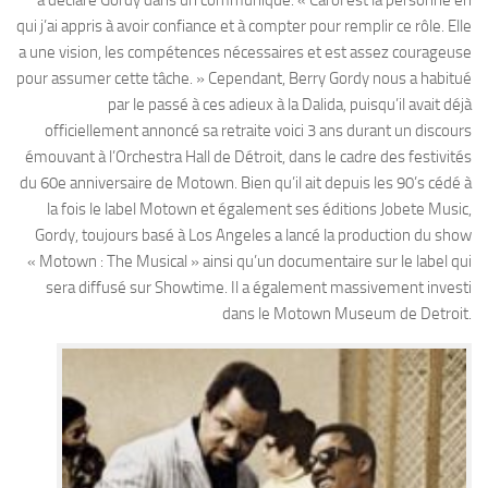
a déclaré Gordy dans un communiqué. « Carol est la personne en
qui j’ai appris à avoir confiance et à compter pour remplir ce rôle. Elle
a une vision, les compétences nécessaires et est assez courageuse
pour assumer cette tâche. » Cependant, Berry Gordy nous a habitué
par le passé à ces adieux à la Dalida, puisqu’il avait déjà
officiellement annoncé sa retraite voici 3 ans durant un discours
émouvant à l’Orchestra Hall de Détroit, dans le cadre des festivités
du 60e anniversaire de Motown. Bien qu’il ait depuis les 90’s cédé à
la fois le label Motown et également ses éditions Jobete Music,
Gordy, toujours basé à Los Angeles a lancé la production du show
« Motown : The Musical » ainsi qu’un documentaire sur le label qui
sera diffusé sur Showtime. Il a également massivement investi
dans le Motown Museum de Detroit.