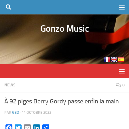
Skip to content
Gonzo Music
NEWS
0
À 92 piges Berry Gordy passe enfin la main
PAR
GBD
·
14 OCTOBRE 2022
Facebook
Twitter
Email
LinkedIn
Partager