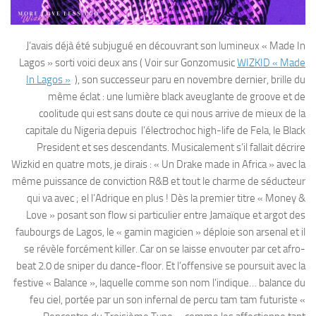
J’avais déjà été subjugué en découvrant son lumineux « Made In
Lagos » sorti voici deux ans ( Voir sur Gonzomusic
WIZKID « Made
In Lagos »
), son successeur paru en novembre dernier, brille du
même éclat : une lumière black aveuglante de groove et de
coolitude qui est sans doute ce qui nous arrive de mieux de la
capitale du Nigeria depuis l’électrochoc high-life de Fela, le Black
President et ses descendants. Musicalement s’il fallait décrire
Wizkid en quatre mots, je dirais : « Un Drake made in Africa » avec la
même puissance de conviction R&B et tout le charme de séducteur
qui va avec ; el l’Adrique en plus ! Dès la premier titre « Money &
Love » posant son flow si particulier entre Jamaïque et argot des
faubourgs de Lagos, le « gamin magicien » déploie son arsenal et il
se révèle forcément killer. Car on se laisse envouter par cet afro-
beat 2.0 de sniper du dance-floor. Et l’offensive se poursuit avec la
festive « Balance », laquelle comme son nom l’indique… balance du
feu ciel, portée par un son infernal de percu tam tam futuriste «