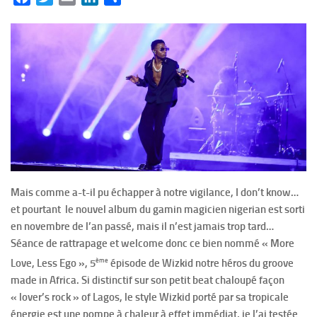
Mais comme a-t-il pu échapper à notre vigilance, I don’t know…
et pourtant le nouvel album du gamin magicien nigerian est sorti
en novembre de l’an passé, mais il n’est jamais trop tard…
Séance de rattrapage et welcome donc ce bien nommé « More
ème
Love, Less Ego », 5
épisode de Wizkid notre héros du groove
made in Africa. Si distinctif sur son petit beat chaloupé façon
« lover’s rock » of Lagos, le style Wizkid porté par sa tropicale
énergie est une pompe à chaleur à effet immédiat, je l’ai testée