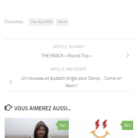
Étiquettes :
Hip-Hop/R&B
World
ARTICLE SUIVANT
THE KNACK « Round Trip »
ARTICLE PRÉCÉDENT
Un nouveau et épatant single pour Dexys… Come on
Kevin !
VOUS AIMEREZ AUSSI...
0
0