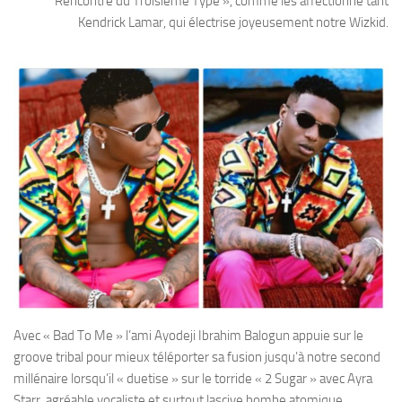
Rencontre du Troisième Type », comme les affectionne tant
Kendrick Lamar, qui électrise joyeusement notre Wizkid.
Avec « Bad To Me » l’ami Ayodeji Ibrahim Balogun appuie sur le
groove tribal pour mieux téléporter sa fusion jusqu’à notre second
millénaire lorsqu’il « duetise » sur le torride « 2 Sugar » avec Ayra
Starr, agréable vocaliste et surtout lascive bombe atomique