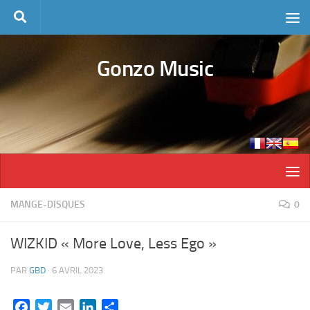
Skip to content
Gonzo Music
MANGE-DISQUES
0
WIZKID « More Love, Less Ego »
PAR
GBD
·
6 AVRIL 2023
Facebook
Twitter
Email
LinkedIn
Partager