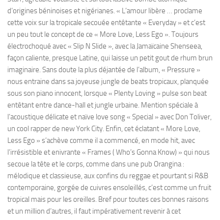
d’origines béninoises et nigérianes. « L’amour libère … proclame
cette voix sur la tropicale secouée entêtante « Everyday » et c’est
un peu tout le concept de ce « More Love, Less Ego ». Toujours
électrochoqué avec « Slip N Slide », avec la Jamaïcaine Shenseea,
façon caliente, presque Latine, qui laisse un petit gout de rhum brun
imaginaire. Sans doute la plus déjantée de l’album, « Pressure »
nous entraine dans sa joyeuse jungle de beats tropicaux, planquée
sous son piano innocent, lorsque « Plenty Loving » pulse son beat
entêtant entre dance-hall et jungle urbaine. Mention spéciale à
l’acoustique délicate et naïve love song « Special » avec Don Toliver,
un cool rapper de new York City. Enfin, cet éclatant « More Love,
Less Ego » s’achève comme il a commencé, en mode hit, avec
l’irrésistible et enivrante « Frames ( Who’s Gonna Know) » qui nous
secoue la tête et le corps, comme dans une pub Orangina :
mélodique et classieuse, aux confins du reggae et pourtant si R&B
contemporaine, gorgée de cuivres ensoleillés, c’est comme un fruit
tropical mais pour les oreilles. Bref pour toutes ces bonnes raisons
et un million d’autres, il faut impérativement revenir à cet