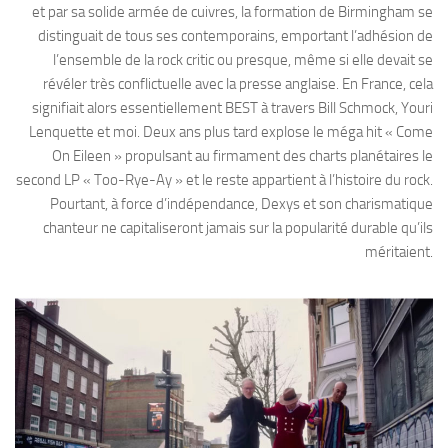
et par sa solide armée de cuivres, la formation de Birmingham se
distinguait de tous ses contemporains, emportant l’adhésion de
l’ensemble de la rock critic ou presque, même si elle devait se
révéler très conflictuelle avec la presse anglaise. En France, cela
signifiait alors essentiellement BEST à travers Bill Schmock, Youri
Lenquette et moi. Deux ans plus tard explose le méga hit « Come
On Eileen » propulsant au firmament des charts planétaires le
second LP « Too-Rye-Ay » et le reste appartient à l’histoire du rock.
Pourtant, à force d’indépendance, Dexys et son charismatique
chanteur ne capitaliseront jamais sur la popularité durable qu’ils
méritaient.