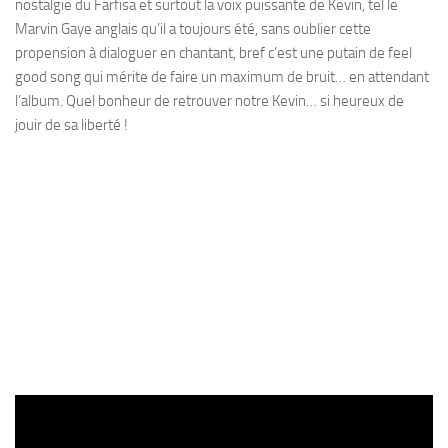
nostalgie du Farfisa et surtout la voix puissante de Kevin, tel le
Marvin Gaye anglais qu’il a toujours été, sans oublier cette
propension à dialoguer en chantant, bref c’est une putain de feel
good song qui mérite de faire un maximum de bruit… en attendant
l’album. Quel bonheur de retrouver notre Kevin… si heureux de
jouir de sa liberté !