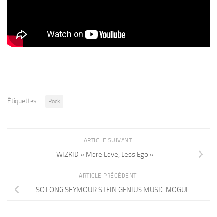
Étiquettes :
Rock
ARTICLE SUIVANT
WIZKID « More Love, Less Ego »
ARTICLE PRÉCÉDENT
SO LONG SEYMOUR STEIN GENIUS MUSIC MOGUL