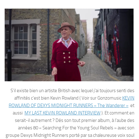
S’il existe bien un artiste British avec lequel j’ai toujours senti des
affinités c’est bien Kevin Rowland ( Voir sur Gonzomusic
KEVIN
ROWLAND OF DEXYS MIDNIGHT RUNNERS « The Wanderer »
et
aussi
MY LAST KEVIN ROWLAND INTERVIEW
). Et comment en
serait-il autrement ? Dés son tout premier album, à l’aube des
années 80 « Searching For the Young Soul Rebels » avec son
groupe Dexys Midnight Runners porté par sa chaleureuse voix soul