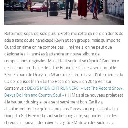
Reformés, séparés, solo puis re-reformé cette carrière en dents de
scie a sans doute handicapé Kevin et son groupe, mais qu’importe.
Quand on aime on ne compte pas … même si on ne peut que
déplorer les 11 années à attendre un nouvel album de
compositions originales. Mais il faut surtout se réjouir à l’annonce
de la venue prochaine de « The Feminine Divine » seulement le
5éme album de Dexys en 43 ans d’existence ( avec l’intermèdes du
CD de reprises Irish « Le the Record Show » en 2016 Voir sur
Gonzomusic
DEXYS MIDNIGHT RUNNERS : « Let The Record Show :
Dexys Do Irish and Country Soul »
) ! ! Mais si ce nouveau projet est
à la hauteur du single, cela sent sacrément bon. Car il y a
absolument tout ce qu’on aime dans Dexys sur ce puissant « I’m
Going To Get Free » : la soul sixties cinglante, supportées par les
chœurs, le pouvoir des cuivres, la grâce Motown des violons, la