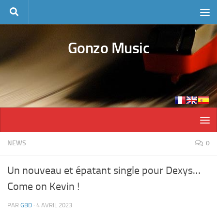
Skip to content
Gonzo Music
NEWS
0
Un nouveau et épatant single pour Dexys…
Come on Kevin !
PAR
GBD
·
4 AVRIL 2023