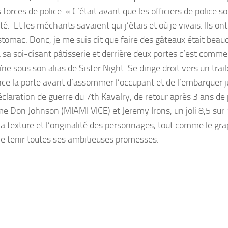
orces de police. « C’était avant que les officiers de police so
. Et les méchants savaient qui j’étais et où je vivais. Ils ont
estomac. Donc, je me suis dit que faire des gâteaux était beau
t à sa soi-disant pâtisserie et derrière deux portes c’est comme
 sous son alias de Sister Night. Se dirige droit vers un trail
nce la porte avant d’assommer l’occupant et de l’embarquer 
claration de guerre du 7th Kavalry, de retour après 3 ans de 
e Don Johnson (MIAMI VICE) et Jeremy Irons, un joli 8,5 sur 
 la texture et l’originalité des personnages, tout comme le g
e tenir toutes ses ambitieuses promesses.