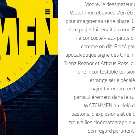
Moore, le dessinateur 
Watchmen et avoue s’en être
pour imaginer sa série phare. C
si ce projet lui tenait à cœur. E
l’a concocté « aux petits 
comme on dit. Porté par
apocalyptique signé des One In
Trenz Reznor et Atticus Ross, qu
une incontestable tension
étrange série décalé
majoritairement en 
particulièrement dans le sud
WATCHMEN au-delà des
bastons, d’explosions et de 
trouvailles cinématographique
son regard pertinent 