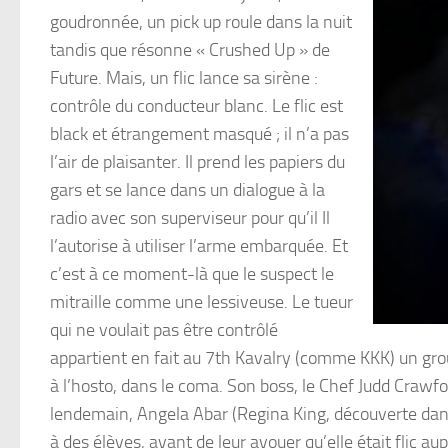
goudronnée, un pick up roule dans la nuit
tandis que résonne « Crushed Up » de
Future. Mais, un flic lance sa sirène :
contrôle du conducteur blanc. Le flic est
black et étrangement masqué ; il n’a pas
l’air de plaisanter. Il prend les papiers du
gars et se lance dans un dialogue à la
radio avec son superviseur pour qu’il Il
l’autorise à utiliser l’arme embarquée. Et
c’est à ce moment-là que le suspect le
mitraille comme une lessiveuse. Le tueur
qui ne voulait pas être contrôlé
appartient en fait au 7th Kavalry (comme KKK) un grou
à l’hosto, dans le coma. Son boss, le Chef Judd Crawf
lendemain, Angela Abar (Regina King, découverte dans
à des élèves, avant de leur avouer qu’elle était flic au