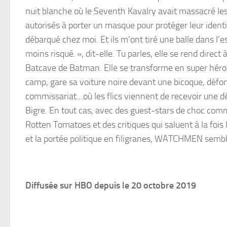
nuit blanche où le Seventh Kavalry avait massacré les f
autorisés à porter un masque pour protéger leur identité
débarqué chez moi. Et ils m’ont tiré une balle dans l’
moins risqué. », dit-elle. Tu parles, elle se rend direc
Batcave de Batman. Elle se transforme en super héroïne
camp, gare sa voiture noire devant une bicoque, défo
commissariat…où les flics viennent de recevoir une dé
Bigre. En tout cas, avec des guest-stars de choc comm
Rotten Tomatoes et des critiques qui saluent à la fois
et la portée politique en filigranes, WATCHMEN sembl
Diffusée sur HBO depuis le 20 octobre 2019