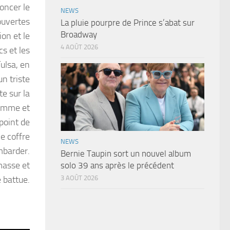
oncer le
NEWS
 ouvertes
La pluie pourpre de Prince s’abat sur
Broadway
ion et le
4 AOÛT 2026
cs et les
ulsa, en
un triste
e sur la
femme et
 point de
e coffre
NEWS
mbarder.
Bernie Taupin sort un nouvel album
amasse et
solo 39 ans après le précédent
e battue.
3 AOÛT 2026