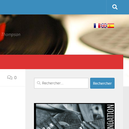
 S. Thompson
0
Rechercher :