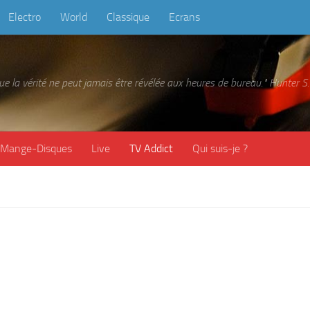
Electro
World
Classique
Ecrans
 que la vérité ne peut jamais être révélée aux heures de bureau." Hunter
Mange-Disques
Live
TV Addict
Qui suis-je ?