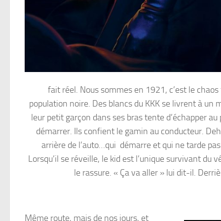
fait réel. Nous sommes en 1921, c’est le chaos 
population noire. Des blancs du KKK se livrent à un
leur petit garçon dans ses bras tente d’échapper au p
démarrer. Ils confient le gamin au conducteur. Deho
arrière de l’auto…qui démarre et qui ne tarde pas
Lorsqu’il se réveille, le kid est l’unique survivant du
le rassure. « Ça va aller » lui dit-il. Der
Même route, mais de nos jours, et