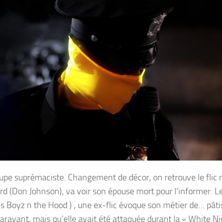
pe suprémaciste. Changement de décor, on retrouve le flic m
ord (Don Johnson), va voir son épouse mort pour l’informer. L
 Boyz n the Hood ) , une ex-flic évoque son métier de… pâti
paravant, mais qu’elle avait été attaquée durant la « White Nig