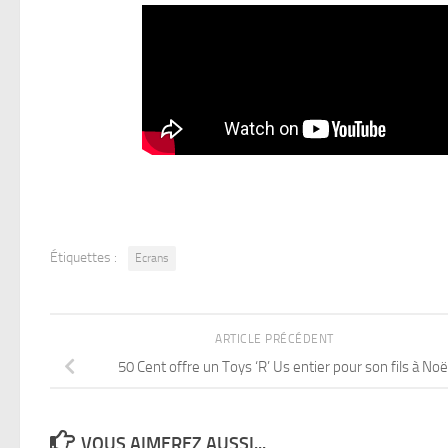
Étiquettes :
Ecrans
ARTICLE PRÉCÉDENT
50 Cent offre un Toys ‘R’ Us entier pour son fils à Noë
VOUS AIMEREZ AUSSI...