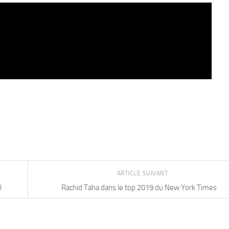
ARTICLE SUIVANT
l
Rachid Taha dans le top 2019 du New York Times