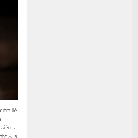
itraillé
e
ssières
ht », la