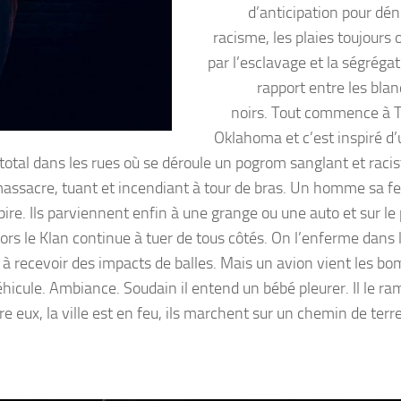
d’anticipation pour dén
racisme, les plaies toujours
par l’esclavage et la ségrégat
rapport entre les blan
noirs. Tout commence à T
Oklahoma et c’est inspiré d’
total dans les rues où se déroule un pogrom sanglant et racist
 massacre, tuant et incendiant à tour de bras. Un homme sa 
ire. Ils parviennent enfin à une grange ou une auto et sur le
rs le Klan continue à tuer de tous côtés. On l’enferme dans l
 à recevoir des impacts de balles. Mais un avion vient les bo
 véhicule. Ambiance. Soudain il entend un bébé pleurer. Il le r
rière eux, la ville est en feu, ils marchent sur un chemin de terr