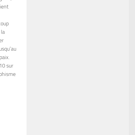
ient
coup
 la
er
jusqu’au
paix.
10 sur
raphisme