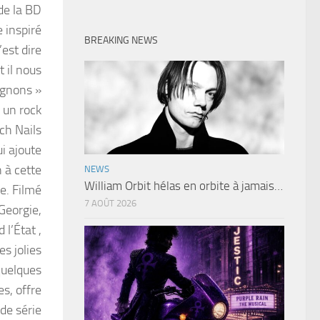
de la BD
 inspiré
BREAKING NEWS
’est dire
t il nous
oignons »
 un rock
ch Nails
i ajoute
 à cette
NEWS
William Orbit hélas en orbite à jamais…
e. Filmé
7 AOÛT 2026
Georgie,
 l’État ,
 jolies
quelques
s, offre
de série