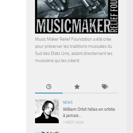
Music Maker Relief Foundation a été crée
pour préserver les traditions musicales du
Sud des Etats Unis, aidant directement les
musiciens qui les créent.
NEWS
William Orbit hélas en orbite
à jamais…
7 AOÛT 2026