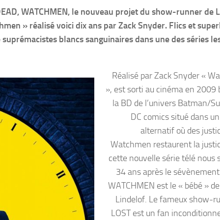
G DEAD, WATCHMEN, le nouveau projet du show-runner de 
men » réalisé voici dix ans par Zack Snyder. Flics et supe
suprémacistes blancs sanguinaires dans une des séries le
Réalisé par Zack Snyder « 
», est sorti au cinéma en 2009 
la BD de l’univers Batman/
DC comics situé dans un
alternatif où des justic
Watchmen restaurent la justi
cette nouvelle série télé nou
34 ans après le sévènement 
WATCHMEN est le « bébé » d
Lindelof. Le fameux show-r
LOST est un fan inconditionne