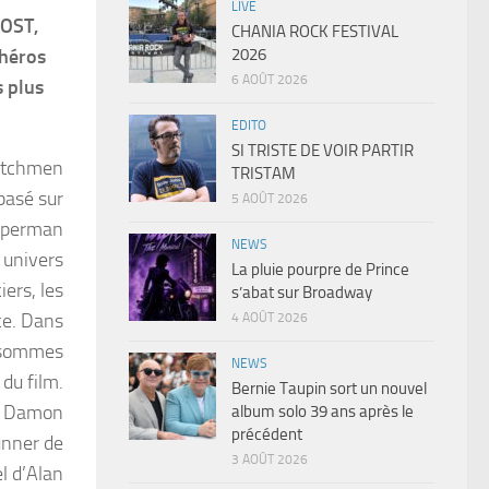
LIVE
LOST,
CHANIA ROCK FESTIVAL
rhéros
2026
6 AOÛT 2026
s plus
EDITO
SI TRISTE DE VOIR PARTIR
Watchmen
TRISTAM
basé sur
5 AOÛT 2026
Superman
NEWS
 univers
La pluie pourpre de Prince
iers, les
s’abat sur Broadway
ce. Dans
4 AOÛT 2026
s sommes
NEWS
du film.
Bernie Taupin sort un nouvel
e Damon
album solo 39 ans après le
précédent
unner de
3 AOÛT 2026
l d’Alan