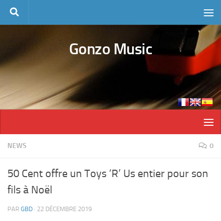
Skip to content
Gonzo Music
NEWS
0
50 Cent offre un Toys ‘R’ Us entier pour son
fils à Noël
PAR
GBD
·
22 DÉCEMBRE 2019