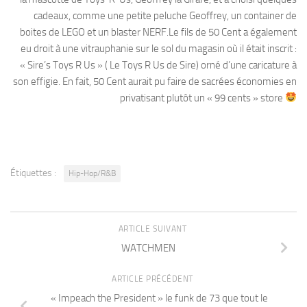
cadeaux, comme une petite peluche Geoffrey, un container de
boites de LEGO et un blaster NERF.Le fils de 50 Cent a également
eu droit à une vitrauphanie sur le sol du magasin où il était inscrit :
« Sire’s Toys R Us » ( Le Toys R Us de Sire) orné d’une caricature à
son effigie. En fait, 50 Cent aurait pu faire de sacrées économies en
privatisant plutôt un « 99 cents » store
Étiquettes :
Hip-Hop/R&B
ARTICLE SUIVANT
WATCHMEN
ARTICLE PRÉCÉDENT
« Impeach the President » le funk de 73 que tout le