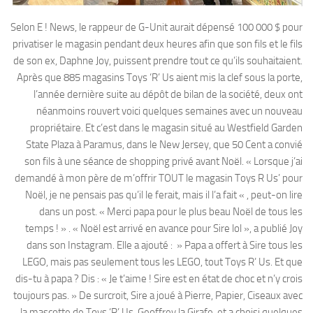
Selon E ! News, le rappeur de G-Unit aurait dépensé 100 000 $ pour
privatiser le magasin pendant deux heures afin que son fils et le fils
de son ex, Daphne Joy, puissent prendre tout ce qu’ils souhaitaient.
Après que 885 magasins Toys ‘R’ Us aient mis la clef sous la porte,
l’année dernière suite au dépôt de bilan de la société, deux ont
néanmoins rouvert voici quelques semaines avec un nouveau
propriétaire. Et c’est dans le magasin situé au Westfield Garden
State Plaza à Paramus, dans le New Jersey, que 50 Cent a convié
son fils à une séance de shopping privé avant Noël. « Lorsque j’ai
demandé à mon père de m’offrir TOUT le magasin Toys R Us’ pour
Noël, je ne pensais pas qu’il le ferait, mais il l’a fait « , peut-on lire
dans un post. « Merci papa pour le plus beau Noël de tous les
temps ! » . « Noël est arrivé en avance pour Sire lol », a publié Joy
dans son Instagram. Elle a ajouté : » Papa a offert à Sire tous les
LEGO, mais pas seulement tous les LEGO, tout Toys R’ Us. Et que
dis-tu à papa ? Dis : « Je t’aime ! Sire est en état de choc et n’y crois
toujours pas. » De surcroit, Sire a joué à Pierre, Papier, Ciseaux avec
la mascotte de Toys ‘R’ Us, Geoffrey la Girafe, et a choisi quelques