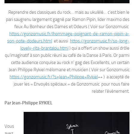
Reprendre des classiques du rock… mais au ukulélé… c’est bien le
pari saugrenu largement gagné par Ramon Pipin, lider maximo des
feux Au Bonheur des Dames et Odeurs ( Voir sur Gonzomusic
https://gonzomusic.fr/lhommage-poignant-de-ramon-pipin-a-
son-pote-dodeurs.html
et aussi
https://gonzomusic.fr/so-long-
lovely-rita-brantalou.html
) qui a offert un show aussi drôle
qu’imaginatif à son public réuni au café de la Danse à Paris. Or parmi
cette audience conquise au rock n’ gag des Excellents, un certain
Jean Philippe Rykiel mélomane et musicien ( Voir sur Gonzomusic
https://gonzomusic.fr/?s=Jean+Philippe+Rykiel
++ ) a accepté de
jouer les « Envoyés spéciaux » de Gonzomusic pour nous faire
relater l’évènement.
Par Jean-Philippe RYKIEL
Vous
avez