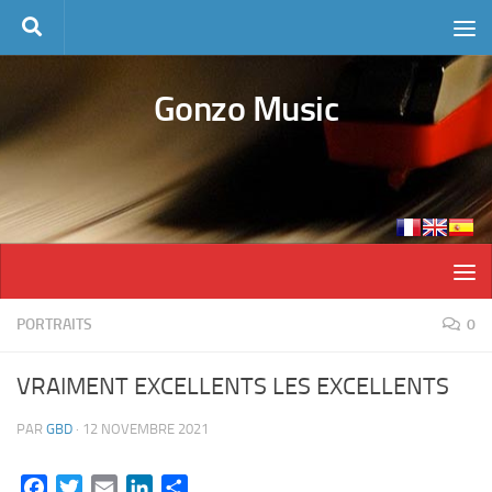
Skip to content
Gonzo Music
PORTRAITS
0
VRAIMENT EXCELLENTS LES EXCELLENTS
PAR
GBD
·
12 NOVEMBRE 2021
Facebook
Twitter
Email
LinkedIn
Partager