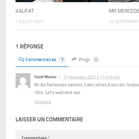
KALIFAT
MR MERCED
7 JUILLET 2021
14 SEPTEMBRE
1 RÉPONSE
Commentaires
1
Pings
0
Yazid Manou
17 novembre 2021 à 11 h 45 min
Ah les fameuses saisons 2 des séries à succès, toujou
1ère. Let’s wait and see.
Répondre
LAISSER UN COMMENTAIRE
Commentaire
*