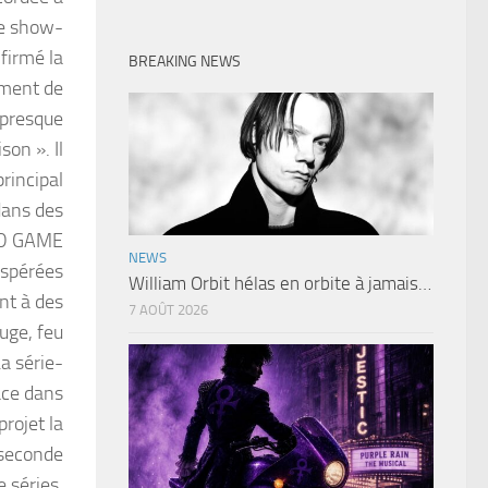
le show-
firmé la
BREAKING NEWS
lement de
 presque
son ». Il
rincipal
dans des
UID GAME
NEWS
espérées
William Orbit hélas en orbite à jamais…
nt à des
7 AOÛT 2026
uge, feu
La série-
ace dans
rojet la
 seconde
 séries.