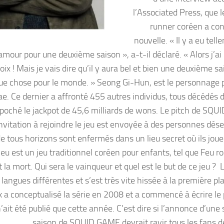
l’Associated Press, que 
runner coréen a con
nouvelle. « Il y a eu tel
amour pour une deuxième saison », a-t-il déclaré. « Alors j’ai
x ! Mais je vais dire qu’il y aura bel et bien une deuxième sai
lque chose pour le monde. » Seong Gi-Hun, est le personnage p
. Ce dernier a affronté 455 autres individus, tous décédés 
mpoché le jackpot de 45,6 milliards de wons. Le pitch de SQ
invitation à rejoindre le jeu est envoyée à des personnes dés
de tous horizons sont enfermés dans un lieu secret où ils joue
eu est un jeu traditionnel coréen pour enfants, tel que Feu ro
la mort. Qui sera le vainqueur et quel est le but de ce jeu ? 
ngues différentes et s’est très vite hissée à la première pl
a conceptualisé la série en 2008 et a commencé à écrire le p
ait été publié que cette année. C’est dire si l’annonce d’une
saison de SQUID GAME devrait ravir tous les fans de