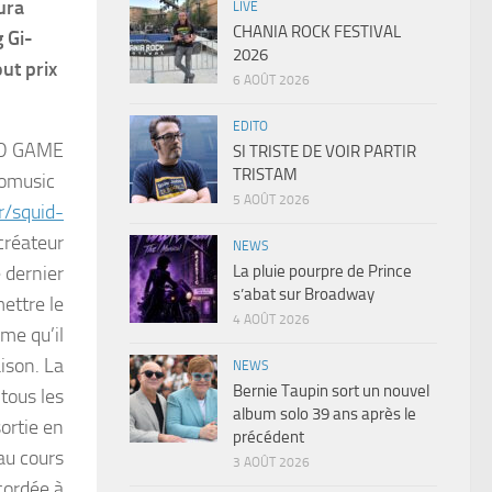
ura
LIVE
CHANIA ROCK FESTIVAL
 Gi-
2026
ut prix
6 AOÛT 2026
EDITO
UID GAME
SI TRISTE DE VOIR PARTIR
TRISTAM
nzomusic
5 AOÛT 2026
r/squid-
 créateur
NEWS
La pluie pourpre de Prince
 dernier
s’abat sur Broadway
ettre le
4 AOÛT 2026
rme qu’il
aison. La
NEWS
Bernie Taupin sort un nouvel
tous les
album solo 39 ans après le
sortie en
précédent
au cours
3 AOÛT 2026
cordée à