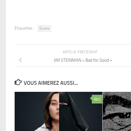
Étiquettes :
Ecrans
ARTICLE PRÉCÉDENT
JIM STEINMAN « Bad for Good »
VOUS AIMEREZ AUSSI...
0