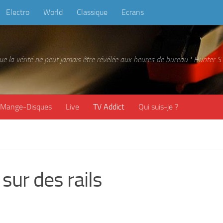
Electro
World
Classique
Ecrans
 que la vérité ne peut jamais être révélée aux heures de bureau." Hunter
Mange-Disques
Live
TV Addict
Qui suis-je ?
ur des rails