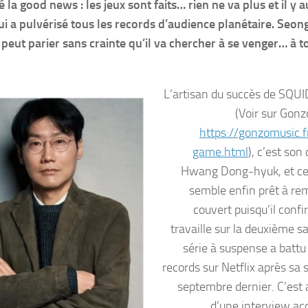
 good news : les jeux sont faits… rien ne va plus et il y a
i a pulvérisé tous les records d’audience planétaire. Seong
peut parier sans crainte qu’il va chercher à se venger… à to
L’artisan du succès de SQ
(Voir sur Go
https://gonzomusic.f
game.html
), c’est son
Hwang Dong-hyuk, et ce
semble enfin prêt à rem
couvert puisqu’il confi
travaille sur la deuxième s
série à suspense a battu 
records sur Netflix après sa 
septembre dernier. C’est 
d’une interview ac