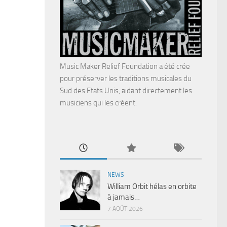
Music Maker Relief Foundation a été crée
pour préserver les traditions musicales du
Sud des Etats Unis, aidant directement les
musiciens qui les créent.
NEWS
William Orbit hélas en orbite
à jamais…
7 AOÛT 2026