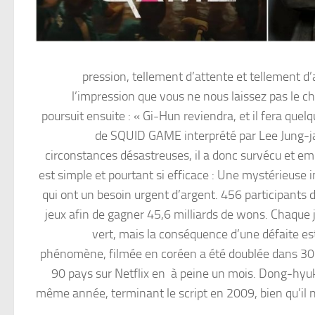
pression, tellement d’attente et tellement d’
l’impression que vous ne nous laissez pas le choi
poursuit ensuite : « Gi-Hun reviendra, et il fera que
de SQUID GAME interprété par Lee Jung-jae
circonstances désastreuses, il a donc survécu et e
est simple et pourtant si efficace : Une mystérieuse 
qui ont un besoin urgent d’argent. 456 participants 
jeux afin de gagner 45,6 milliards de wons. Chaque j
vert, mais la conséquence d’une défaite est 
phénomène, filmée en coréen a été doublée dans 30 la
90 pays sur Netflix en à peine un mois. Dong-hyuk 
même année, terminant le script en 2009, bien qu’il n’