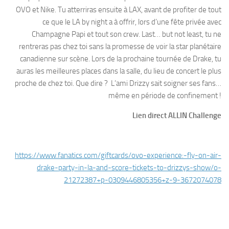
OVO et Nike. Tu atterriras ensuite à LAX, avant de profiter de tout
ce que le LA by night a à offrir, lors d’une fête privée avec
Champagne Papi et tout son crew. Last… but not least, tu ne
rentreras pas chez toi sans la promesse de voir la star planétaire
canadienne sur scène. Lors de la prochaine tournée de Drake, tu
auras les meilleures places dans la salle, du lieu de concert le plus
proche de chez toi. Que dire ? L’ami Drizzy sait soigner ses fans…
même en période de confinement !
Lien direct ALLIN Challenge
https://www.fanatics.com/giftcards/ovo-experience:-fly-on-air-
drake-party-in-la-and-score-tickets-to-drizzys-show/o-
21272387+p-0309446805356+z-9-3672074078