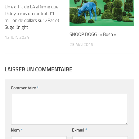
Un ex-flic de LA affirme que
Diddy a mis un contrat d’1
million de dollars sur 2Pac et
Suge Knight
SNOOP DOGG : « Bush »
13 JUIN 2024
23 MAI 2015
LAISSER UN COMMENTAIRE
Commentaire
*
Nom
*
E-mail
*