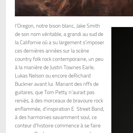
l’Oregon, notre bison blanc, Jake Smith
de son nom véritable, a grandi au sud de
la Californie où a su largement s’imposer
ces dernières années sur la scène
country folk rock contemporaine, un peu
à la manière de Justin Townes Earle,
Lukas Nelson ou encore deRichard
Buckner avant lui. Mariant des riffs de
guitares, que Tom Petty n’aurait pas
reniés, à des morceaux de bravoure rock
enflammée, d’inspiration E. Street Band,
à des harmonies savamment soul, ce
conteur d’histoire commence à se faire