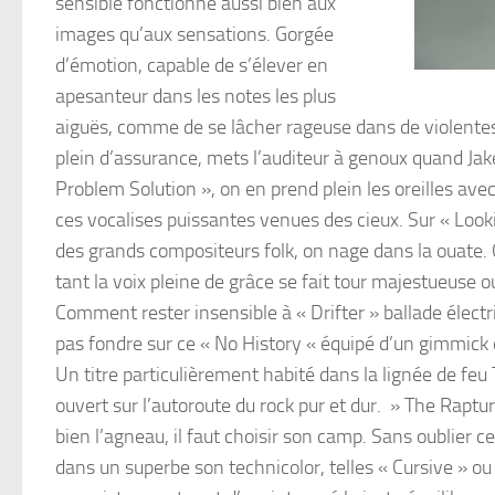
sensible fonctionne aussi bien aux
images qu’aux sensations. Gorgée
d’émotion, capable de s’élever en
apesanteur dans les notes les plus
aiguës, comme de se lâcher rageuse dans de violentes 
plein d’assurance, mets l’auditeur à genoux quand Jake 
Problem Solution », on en prend plein les oreilles avec
ces vocalises puissantes venues des cieux. Sur « Looki
des grands compositeurs folk, on nage dans la ouate.
tant la voix pleine de grâce se fait tour majestueuse
Comment rester insensible à « Drifter » ballade élec
pas fondre sur ce « No History « équipé d’un gimmick d
Un titre particulièrement habité dans la lignée de feu
ouvert sur l’autoroute du rock pur et dur. » The Raptur
bien l’agneau, il faut choisir son camp. Sans oublier 
dans un superbe son technicolor, telles « Cursive » o