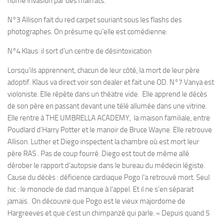
home invasion par des malfrats.
N°3 Allison fait du red carpet souriant sous les flashs des
photographes. On présume qu’elle est comédienne.
N°4 Klaus: il sort d’un centre de désintoxication
Lorsqu’ils apprennent, chacun de leur côté, la mort de leur père
adoptif. Klaus va direct voir son dealer et fait une OD. N°7 Vanya est
violoniste. Elle répète dans un théatre vide. Elle apprend le décès
de son père en passant devant une télé allumée dans une vitrine.
Elle rentre à THE UMBRELLA ACADEMY, la maison familiale, entre
Poudlard d’Harry Potter et le manoir de Bruce Wayne. Elle retrouve
Allison. Luther et Diego inspectent la chambre où est mort leur
père RAS . Pas de coup fourré. Diego est tout de même allé
dérober le rapport d’autopsie dans le bureau du médecin légiste.
Cause du décès : déficience cardiaque Pogo l’a retrouvé mort. Seul
hic : le monocle de dad manque à l’appel. Et il ne s’en séparait
jamais. On découvre que Pogo est le vieux majordome de
Hargreeves et que c’est un chimpanzé qui parle. « Depuis quand 5