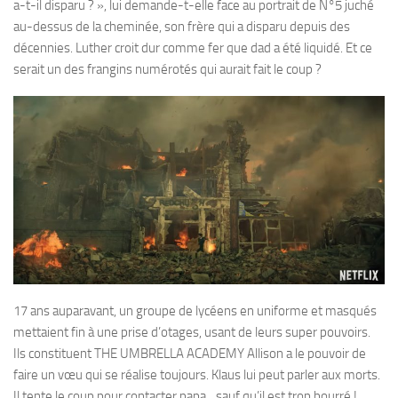
a-t-il disparu ? », lui demande-t-elle face au portrait de N°5 juché
au-dessus de la cheminée, son frère qui a disparu depuis des
décennies. Luther croit dur comme fer que dad a été liquidé. Et ce
serait un des frangins numérotés qui aurait fait le coup ?
17 ans auparavant, un groupe de lycéens en uniforme et masqués
mettaient fin à une prise d’otages, usant de leurs super pouvoirs.
Ils constituent THE UMBRELLA ACADEMY Allison a le pouvoir de
faire un vœu qui se réalise toujours. Klaus lui peut parler aux morts.
Il tente le coup pour contacter papa…sauf qu’il est trop bourré !