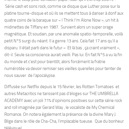
Série cash et sons rock, comme ce disque que Luther pose sur la
platine tourne-disque et où ils se mettent tous à danser à donf aux
quatre coins de la baraque sur « I Think I’m Alone Now », un hit à
midinettes de Tiffany en 1987. Survient alors un super orage
magnétique. Et soudain, par une anomalie spatio-temporelle, voilà
petit N°5 surgi du néant. Il a genre 13 ans. Cela fait 17 ans qu’il a
disparu. Il était parti dans le futur « Et là bas , ça craint vraiment »,
dit-il. Seule sa conscience aurait vieilli. Pas lui. En fait N°5 a vu la fin
du monde et c’est pour bientôt, alors forcément la fratrie
numérotée va devoir remiser ses vieilles querelles pour tenter de
nous sauver de l’apocalypse.
Diffusée sur Netflix depuis le 15 février, les Rotten Tomatoes et
autres Metacritics ne tarissent pas d’éloges sur THE UMBRELLA
ACADEMY avec un joli 71% d’opinions positives sur cette série rock
and roll imaginée par Gerard Way , le vocaliste de My Chemical
Romance. On notera également la présence de la divine Mary J.
Blige dans le rôle de Cha-Cha, l’implacable tueuse. Que du bonheur
télévisuel.