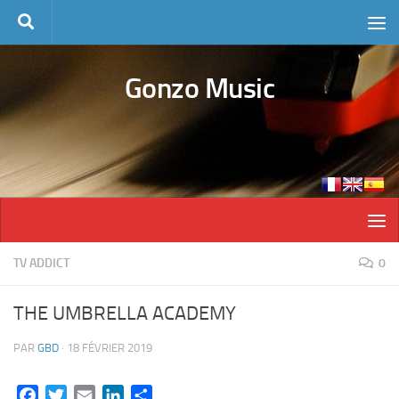
Skip to content
Gonzo Music
TV ADDICT
0
THE UMBRELLA ACADEMY
PAR
GBD
·
18 FÉVRIER 2019
Facebook
Twitter
Email
LinkedIn
Partager