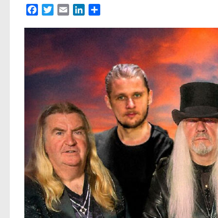
Facebook
Twitter
Email
LinkedIn
Partager