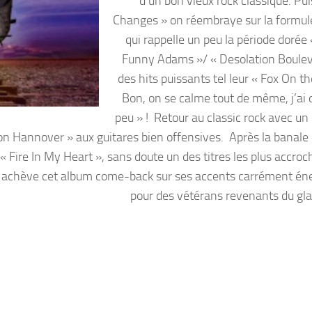
d’un bon vieux rock classique. Pui
Changes » on réembraye sur la formu
qui rappelle un peu la période dorée
Funny Adams »/ « Desolation Boulev
des hits puissants tel leur « Fox On t
Bon, on se calme tout de même, j’ai d
peu » ! Retour au classic rock avec un 
ion Hannover » aux guitares bien offensives. Après la banale 
 Fire In My Heart », sans doute un des titres les plus accroc
 qui achève cet album come-back sur ses accents carrément én
pour des vétérans revenants du gl