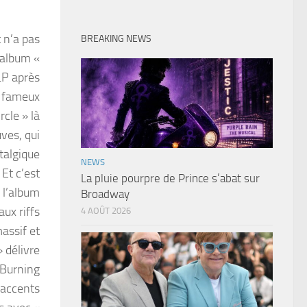
 n’a pas
BREAKING NEWS
l’album «
LP après
e fameux
rcle » là
ves, qui
talgique
NEWS
Et c’est
La pluie pourpre de Prince s’abat sur
 l’album
Broadway
aux riffs
4 AOÛT 2026
assif et
 délivre
 Burning
s accents