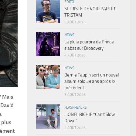
EDITO
SI TRISTE DE VOIR PARTIR
TRISTAM
5 AOÛT 2026
NEWS
La pluie pourpre de Prince
s’abat sur Broadway
4 AOÛT 2026
NEWS
Bernie Taupin sort un nouvel
album solo 39 ans après le
précédent
3 AOÛT 2026
? Mais
 David
FLASH-BACKS
s,
LIONEL RICHIE “Can’t Slow
Down”
e plus
2 AOÛT 2026
idément