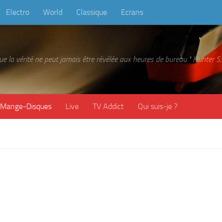
Electro
World
Classique
Ecrans
 que la vérité ne peut jamais être révélée aux heures de bureau." Hunter
Mange-Disques
Live
TV Addict
Qui suis-je ?