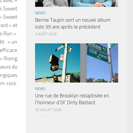
s avec «
le Sweet
NEWS
 « Sweet
Bernie Taupin sort un nouvel album
ard » et
solo 39 ans après le précédent
he Run ».
3 AOÛT 2026
it : « un
efficace
« Rising
heurs du
ergiques
am-rock.
NEWS
Une rue de Brooklyn rebaptisée en
l’honneur d’Ol’ Dirty Bastard
30 JUILLET 2026