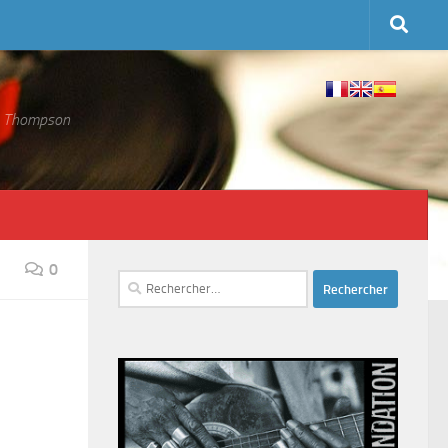
 S. Thompson
0
Rechercher :