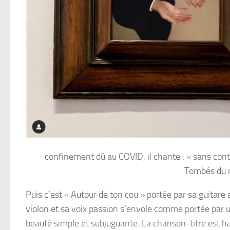
confinement dû au COVID, il chante : « sans con
Tombés du ni
Puis c’est « Autour de ton cou » portée par sa guitare
violon et sa voix passion s’envole comme portée par u
beauté simple et subjuguante. La chanson-titre est ha