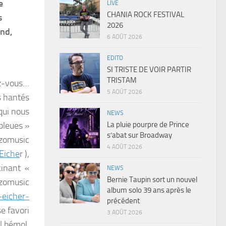
e
LIVE
CHANIA ROCK FESTIVAL
s
2026
und,
6 AOÛT 2026
EDITO
SI TRISTE DE VOIR PARTIR
TRISTAM
ez-vous…
5 AOÛT 2026
s hantés
 qui nous
NEWS
La pluie pourpre de Prince
bleues »
s’abat sur Broadway
nzomusic
4 AOÛT 2026
Eiche
r ),
cinant «
NEWS
Bernie Taupin sort un nouvel
nzomusic
album solo 39 ans après le
-eicher-
précédent
se favori
3 AOÛT 2026
l bémol,