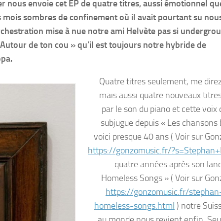
 nous envoie cet EP de quatre titres, aussi émotionnel qu
s mois sombres de confinement où il avait pourtant su nou
 orchestration mise à nue notre ami Helvète pas si undergro
Autour de ton cou » qu’il est toujours notre hybride de
opa.
Quatre titres seulement, me dir
mais aussi quatre nouveaux titre
par le son du piano et cette voix
subjugue depuis « Les chansons 
voici presque 40 ans ( Voir sur Go
https://gonzomusic.fr/?s=Stephan+
quatre années après son lan
Homeless Songs » ( Voir sur Go
https://gonzomusic.fr/stephan
homeless-songs.html
) notre Suis
au monde nous revient enfin. Seu