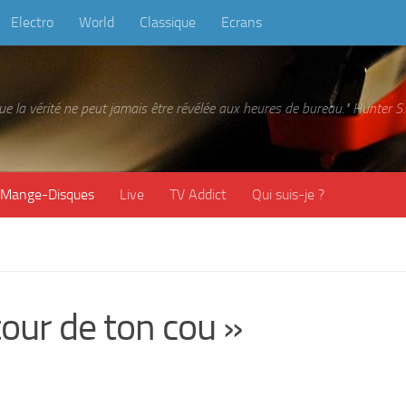
Electro
World
Classique
Ecrans
 que la vérité ne peut jamais être révélée aux heures de bureau." Hunter
Mange-Disques
Live
TV Addict
Qui suis-je ?
ur de ton cou »