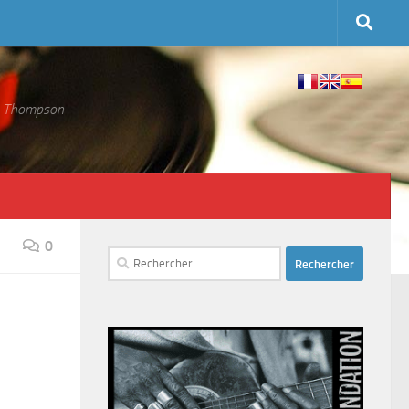
 S. Thompson
0
Rechercher :