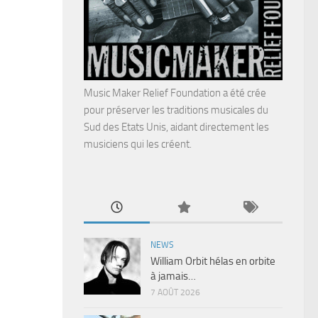
Music Maker Relief Foundation a été crée
pour préserver les traditions musicales du
Sud des Etats Unis, aidant directement les
musiciens qui les créent.
NEWS
William Orbit hélas en orbite
à jamais…
7 AOÛT 2026