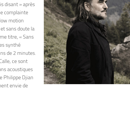
is disant » après
ne complainte
slow motion
 et sans doute la
ème titre, « Sans
ces synthé
ins de 2 minutes.
Calle, ce sont
ions acoustiques
e Philippe Djian
ment envie de