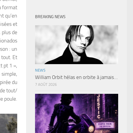
u format
nt qu’en
BREAKING NEWS
isées et
 plus de
icionados
son : un
tout. Et
 pt 1 »,
NEWS
 simple,
William Orbit hélas en orbite à jamais…
pirée du
7 AOÛT 2026
de tout/
e poule.