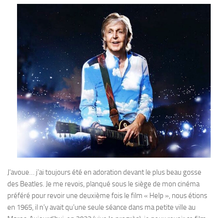
J’avoue… j’ai toujours été en adoration devant le plus beau gosse
des Beatles. Je me revois, planqué sous le siège de mon cinéma
préféré pour revoir une deuxième fois le film « Help », nous étions
en 1965, il n’y avait qu’une seule séance dans ma petite ville au