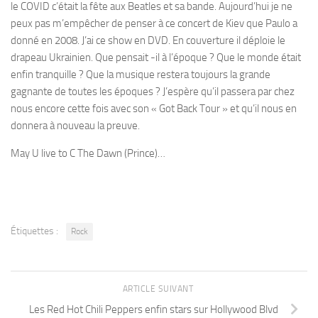
le COVID c’était la fête aux Beatles et sa bande. Aujourd’hui je ne
peux pas m’empêcher de penser à ce concert de Kiev que Paulo a
donné en 2008. J’ai ce show en DVD. En couverture il déploie le
drapeau Ukrainien. Que pensait -il à l’époque ? Que le monde était
enfin tranquille ? Que la musique restera toujours la grande
gagnante de toutes les époques ? J’espère qu’il passera par chez
nous encore cette fois avec son « Got Back Tour » et qu’il nous en
donnera à nouveau la preuve.
May U live to C The Dawn (Prince)…
Étiquettes :
Rock
ARTICLE SUIVANT
Les Red Hot Chili Peppers enfin stars sur Hollywood Blvd