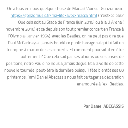
On a tous en nous quelque chose de Macca ( Voir sur Gonzomusic
https://gonzomusic.fr/ma-life-avec-macca.html
) n’est-ce pas?
Que cela soit au Stade de France (juin 2015) ou à la U Arena (
novembre 2018) et ce depuis son tout premier concert en France à
l’Olympia ( janvier 1964) avec les Beatles, on ne peut pas dire que
Paul McCartney ait jamais boudé ce public hexagonal qui lui fait un
triomphe à chacun de ses concerts. Et comment pourrait-il en être
autrement ? Que cela soit par ses albums ou ses prises de
positions, notre Paulo ne nous a jamais déçus. Et à la veille de cette
nouvelle tournée, peut-être la dernière puisqu’il fête bientôt ses 80
printemps, l’ami Daniel Abecassis nous fait partager sa déclaration
enamourée à l’ex-Beatles.
Par Daniel ABECASSIS