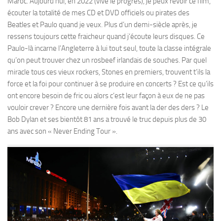
Maroc. Aujourd’hui, en 2022 (vive le progrès), je peux revoir ce film,
écouter la totalité de mes CD et DVD officiels ou pirates des
Beatles et Paulo quand je veux. Plus d’un demi-siècle après, je
ressens toujours cette fraicheur quand j’écoute leurs disques. Ce
Paulo-là incarne l’Angleterre à lui tout seul, toute la classe intégrale
qu’on peut trouver chez un rosbeef irlandais de souches. Par quel
miracle tous ces vieux rockers, Stones en premiers, trouvent t’ils la
force et la foi pour continuer à se produire en concerts ? Est ce qu’ils
ont encore besoin de fric ou alors c’est leur façon à eux de ne pas
vouloir crever ? Encore une dernière fois avant la der des ders ? Le
Bob Dylan et ses bientôt 81 ans a trouvé le truc depuis plus de 30
ans avec son « Never Ending Tour ».