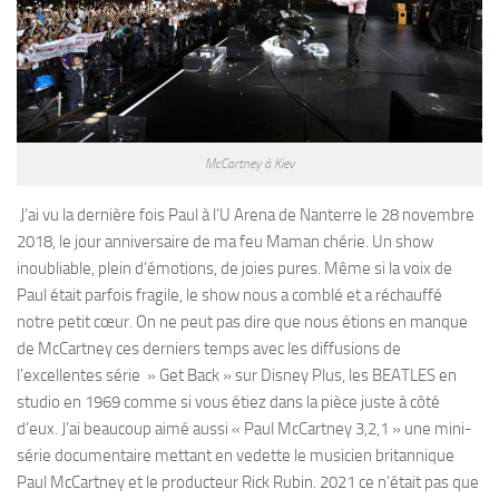
McCartney à Kiev
J’ai vu la dernière fois Paul à l’U Arena de Nanterre le 28 novembre
2018, le jour anniversaire de ma feu Maman chérie. Un show
inoubliable, plein d’émotions, de joies pures. Même si la voix de
Paul était parfois fragile, le show nous a comblé et a réchauffé
notre petit cœur. On ne peut pas dire que nous étions en manque
de McCartney ces derniers temps avec les diffusions de
l’excellentes série » Get Back » sur Disney Plus, les BEATLES en
studio en 1969 comme si vous étiez dans la pièce juste à côté
d’eux. J’ai beaucoup aimé aussi « Paul McCartney 3,2,1 » une mini-
série documentaire mettant en vedette le musicien britannique
Paul McCartney et le producteur Rick Rubin. 2021 ce n’était pas que