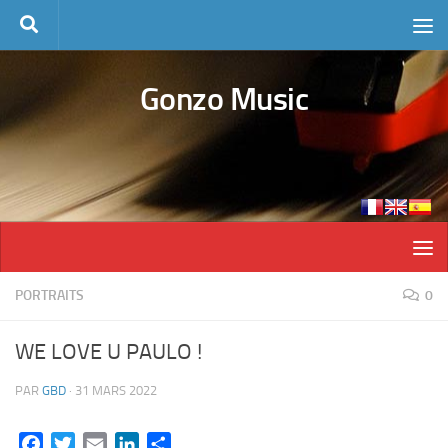
Skip to content
Gonzo Music
PORTRAITS
0
WE LOVE U PAULO !
PAR
GBD
·
31 MARS 2022
Facebook
Twitter
Email
LinkedIn
Partager