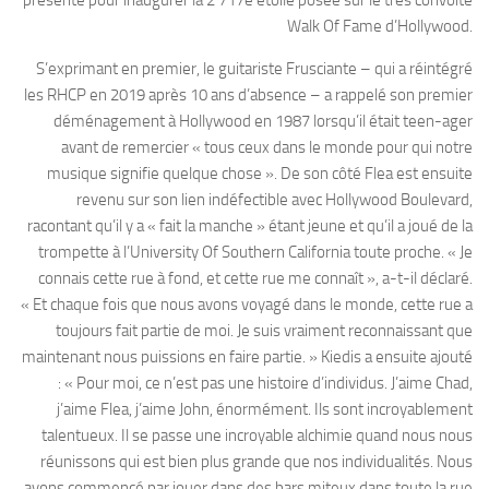
présente pour inaugurer la 2 717e étoile posée sur le très convoité
Walk Of Fame d’Hollywood.
S’exprimant en premier, le guitariste Frusciante – qui a réintégré
les RHCP en 2019 après 10 ans d’absence – a rappelé son premier
déménagement à Hollywood en 1987 lorsqu’il était teen-ager
avant de remercier « tous ceux dans le monde pour qui notre
musique signifie quelque chose ». De son côté Flea est ensuite
revenu sur son lien indéfectible avec Hollywood Boulevard,
racontant qu’il y a « fait la manche » étant jeune et qu’il a joué de la
trompette à l’University Of Southern California toute proche. « Je
connais cette rue à fond, et cette rue me connaît », a-t-il déclaré.
« Et chaque fois que nous avons voyagé dans le monde, cette rue a
toujours fait partie de moi. Je suis vraiment reconnaissant que
maintenant nous puissions en faire partie. » Kiedis a ensuite ajouté
: « Pour moi, ce n’est pas une histoire d’individus. J’aime Chad,
j’aime Flea, j’aime John, énormément. Ils sont incroyablement
talentueux. Il se passe une incroyable alchimie quand nous nous
réunissons qui est bien plus grande que nos individualités. Nous
avons commencé par jouer dans des bars miteux dans toute la rue