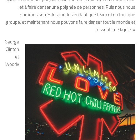
et à faire danser une poignée de personnes. Puis nous nous
sommes serrés les coudes en tant que team et en tant que
groupe, et maintenant nous pouvons faire danser tout le monde et
ressentir de la joie. »
George
Clinton
et
Woody