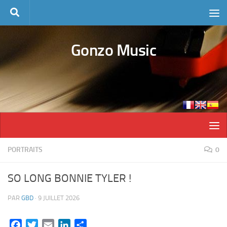
Skip to content
Gonzo Music
PORTRAITS
0
SO LONG BONNIE TYLER !
PAR
GBD
·
9 JUILLET 2026
Facebook
Twitter
Email
LinkedIn
Partager