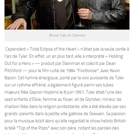
Bonnie Tyler Jim Steinman
Cependant « Total Eclipse of the Heart » n’était pas la seule corde à
l’arc de Tyler. En effet, un an plus tard, elle a interprété « Holding
Out for a Hero » — produit par Steinman et coécrit par Dean
Pitchford — pour le film culte de 1984 *Footloose*, avec Kevin
Bacon. Cet hymne énergique, porté par la voix puissante de Tyler
sur un rythme effréné, a également figuré parmi ses tubes
majeurs Née Gaynor Hopkins le 8 juin 1951, Tyler était l’une des
sept enfants d’Elsie, femme au foyer, et de Glyndwr, mineur de
charbon.Née dans la religion protestante, elle a été élevée par ses
grands-parents dans la petite ville galloise de Skewen. Sa passion
pour la musique éclot alors qu’elle regardait le show hebdo British
la télé *Top of the Pops* avec son père, notant les paroles des