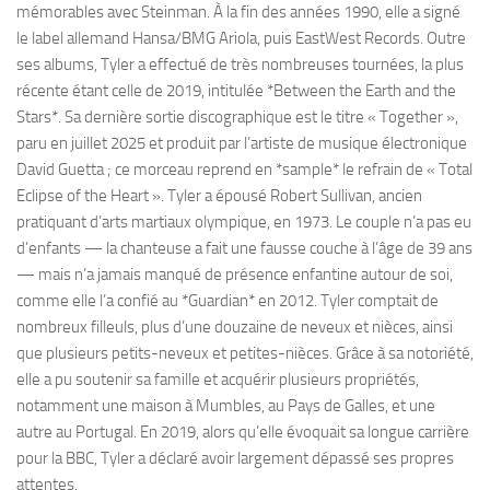
mémorables avec Steinman. À la fin des années 1990, elle a signé
le label allemand Hansa/BMG Ariola, puis EastWest Records. Outre
ses albums, Tyler a effectué de très nombreuses tournées, la plus
récente étant celle de 2019, intitulée *Between the Earth and the
Stars*. Sa dernière sortie discographique est le titre « Together »,
paru en juillet 2025 et produit par l’artiste de musique électronique
David Guetta ; ce morceau reprend en *sample* le refrain de « Total
Eclipse of the Heart ». Tyler a épousé Robert Sullivan, ancien
pratiquant d’arts martiaux olympique, en 1973. Le couple n’a pas eu
d’enfants — la chanteuse a fait une fausse couche à l’âge de 39 ans
— mais n’a jamais manqué de présence enfantine autour de soi,
comme elle l’a confié au *Guardian* en 2012. Tyler comptait de
nombreux filleuls, plus d’une douzaine de neveux et nièces, ainsi
que plusieurs petits-neveux et petites-nièces. Grâce à sa notoriété,
elle a pu soutenir sa famille et acquérir plusieurs propriétés,
notamment une maison à Mumbles, au Pays de Galles, et une
autre au Portugal. En 2019, alors qu’elle évoquait sa longue carrière
pour la BBC, Tyler a déclaré avoir largement dépassé ses propres
attentes.