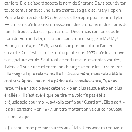
carrière. Elle a d’abord adopté le nom de Sherene Davis pour éviter
toute confusion avec une autre chanteuse galloise, Mary Hopkin.
Puis, à la demande de RCA Records, elle a opté pour Bonnie Tyler
— un nom qu’elle a créé en associant des prénoms et des noms de
famille trouvés dans un journal local. Désormais connue sous le
nom de Bonnie Tyler, elle a sorti son premier single, « My! My!
Honeycomb! », en 1976, suivi de son premier album l’année
suivante. Ce n’est toutefois qu’au printemps 1977 qu’elle a trouvé
sa signature vocale. Souffrant de nodules sur les cordes vocales,
Tyler a dû subir une intervention chirurgicale pour les faire retirer.
Elle craignait que cela ne mette fin à sa carrière, mais cela a été le
contraire.Après une courte période de convalescence, Tyler est
retournée en studio avec cette voix bien plus rauque et bien plus
éraillée. « Il s’est avéré que perdre ma voix n’a pas été si
préjudiciable pour moi », a-t-elle confié au *Guardian*. Elle a sorti «
It’s a Heartache » en 1977, un titre mettant en valeur ce nouveau
timbre rauque.
« J’ai connu mon premier succès aux États-Unis avec ma nouvelle