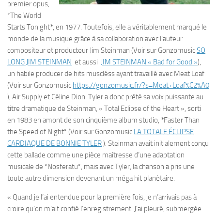
premier opus,
*The World
Starts Tonight*, en 1977. Toutefois, elle a véritablement marqué le
monde de la musique grâce à sa collaboration avec l’auteur-
compositeur et producteur Jim Steinman (Voir sur Gonzomusic
SO
LONG JIM STEINMAN
et aussi
JIM STEINMAN « Bad for Good »
),
un habile producer de hits muscléss ayant travaillé avec Meat Loaf
(Voir sur Gonzomusic
https://gonzomusic.fr/?s=Meat+Loaf%C2%A0
), Air Supply et Céline Dion. Tyler a donc prêté sa voix puissante au
titre dramatique de Steinman, « Total Eclipse of the Heart », sorti
en 1983 en amont de son cinquième album studio, *Faster Than
the Speed ​​of Night* (Voir sur Gonzomusic
LA TOTALE ÉCLIPSE
CARDIAQUE DE BONNIE TYLER
). Steinman avait initialement conçu
cette ballade comme une pièce maîtresse d’une adaptation
musicale de *Nosferatu*, mais avec Tyler, la chanson a pris une
toute autre dimension devenant un méga hit planètaire.
« Quand je l’ai entendue pour la première fois, je n’arrivais pas à
croire qu’on m’ait confié l’enregistrement. J’ai pleuré, submergée