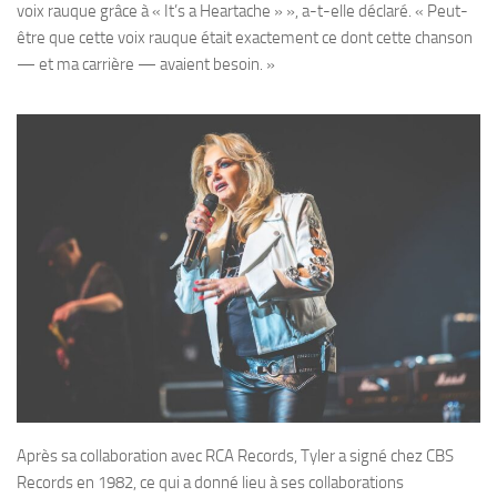
voix rauque grâce à « It’s a Heartache » », a-t-elle déclaré. « Peut-
être que cette voix rauque était exactement ce dont cette chanson
— et ma carrière — avaient besoin. »
Après sa collaboration avec RCA Records, Tyler a signé chez CBS
Records en 1982, ce qui a donné lieu à ses collaborations