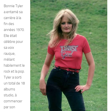
Bonnie Tyler
a entamé sa
carrière à la
fin des
années 1970.
Elle était
célèbre pour
sa voix
rauque,
mêlant
habilement le
rock et la pop.
Tyler a sorti
un total de 18
albums
studio, à
commencer
par son