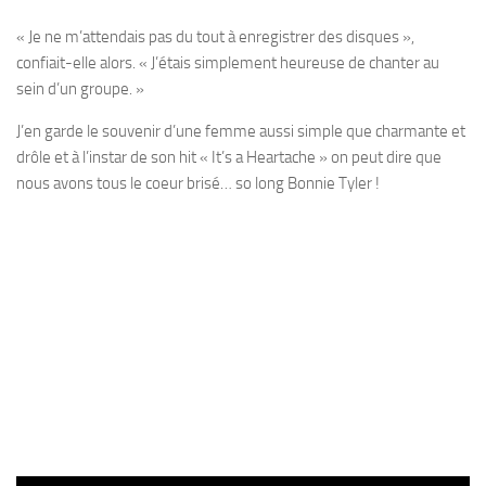
« Je ne m’attendais pas du tout à enregistrer des disques »,
confiait-elle alors. « J’étais simplement heureuse de chanter au
sein d’un groupe. »
J’en garde le souvenir d’une femme aussi simple que charmante et
drôle et à l’instar de son hit « It’s a Heartache » on peut dire que
nous avons tous le coeur brisé… so long Bonnie Tyler !