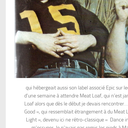
qui hébergeait aussi son label associé Epic sur l
d’une semaine à attendre Meat Loaf, qui n’est ja
Loaf alors que dès le début je devais rencontrer…
Good », qui ressemblait étrangement à du Meat L
Light », devenu ici ne rétro-classique « Dance i
m’occuper. Je n’avais pas remis les pieds à Ma