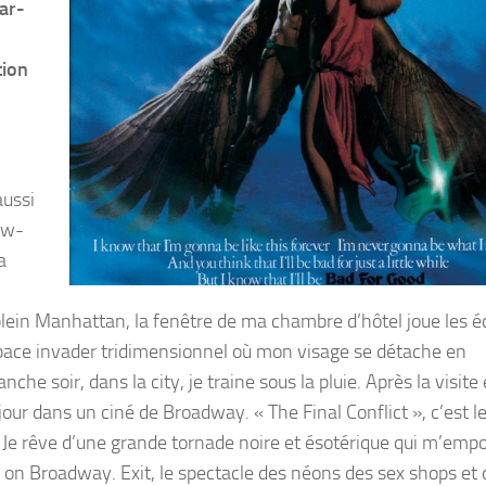
Bar-
tion
aussi
ew-
a
plein Manhattan, la fenêtre de ma chambre d’hôtel joue les é
 space invader tridimensionnel où mon visage se détache en
 soir, dans la city, je traine sous la pluie. Après la visite
 jour dans un ciné de Broadway. « The Final Conflict », c’est l
 Je rêve d’une grande tornade noire et ésotérique qui m’empo
n on Broadway. Exit, le spectacle des néons des sex shops et 