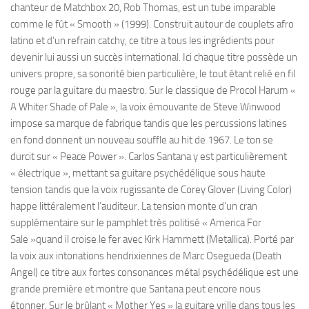
chanteur de Matchbox 20, Rob Thomas, est un tube imparable
comme le fût « Smooth » (1999). Construit autour de couplets afro
latino et d’un refrain catchy, ce titre a tous les ingrédients pour
devenir lui aussi un succès international. Ici chaque titre possède un
univers propre, sa sonorité bien particulière, le tout étant relié en fil
rouge par la guitare du maestro. Sur le classique de Procol Harum «
A Whiter Shade of Pale », la voix émouvante de Steve Winwood
impose sa marque de fabrique tandis que les percussions latines
en fond donnent un nouveau souffle au hit de 1967. Le ton se
durcit sur « Peace Power ». Carlos Santana y est particulièrement
« électrique », mettant sa guitare psychédélique sous haute
tension tandis que la voix rugissante de Corey Glover (Living Color)
happe littéralement l’auditeur. La tension monte d’un cran
supplémentaire sur le pamphlet très politisé « America For
Sale »quand il croise le fer avec Kirk Hammett (Metallica). Porté par
la voix aux intonations hendrixiennes de Marc Osegueda (Death
Angel) ce titre aux fortes consonances métal psychédélique est une
grande première et montre que Santana peut encore nous
étonner. Sur le brûlant « Mother Yes » la guitare vrille dans tous les