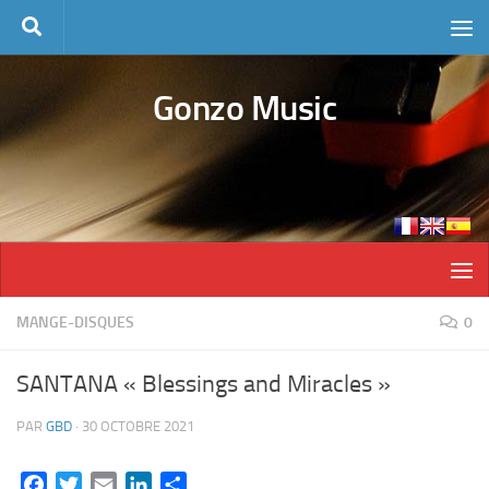
Skip to content
Gonzo Music
MANGE-DISQUES
0
SANTANA « Blessings and Miracles »
PAR
GBD
·
30 OCTOBRE 2021
Facebook
Twitter
Email
LinkedIn
Partager