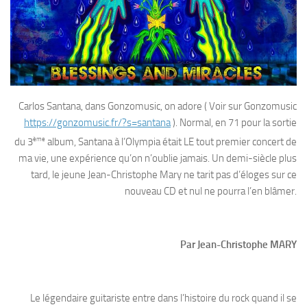
Carlos Santana, dans Gonzomusic, on adore ( Voir sur Gonzomusic
https://gonzomusic.fr/?s=santana
). Normal, en 71 pour la sortie
ème
du 3
album, Santana à l’Olympia était LE tout premier concert de
ma vie, une expérience qu’on n’oublie jamais. Un demi-siècle plus
tard, le jeune Jean-Christophe Mary ne tarit pas d’éloges sur ce
nouveau CD et nul ne pourra l’en blâmer.
Par Jean-Christophe MARY
Le légendaire guitariste entre dans l’histoire du rock quand il se