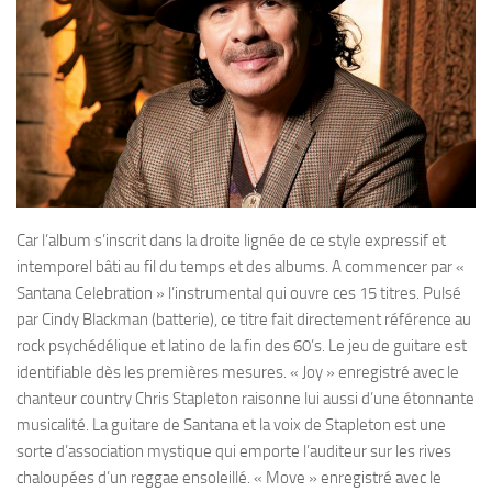
Car l’album s’inscrit dans la droite lignée de ce style expressif et
intemporel bâti au fil du temps et des albums. A commencer par «
Santana Celebration » l’instrumental qui ouvre ces 15 titres. Pulsé
par Cindy Blackman (batterie), ce titre fait directement référence au
rock psychédélique et latino de la fin des 60’s. Le jeu de guitare est
identifiable dès les premières mesures. « Joy » enregistré avec le
chanteur country Chris Stapleton raisonne lui aussi d’une étonnante
musicalité. La guitare de Santana et la voix de Stapleton est une
sorte d’association mystique qui emporte l’auditeur sur les rives
chaloupées d’un reggae ensoleillé. « Move » enregistré avec le