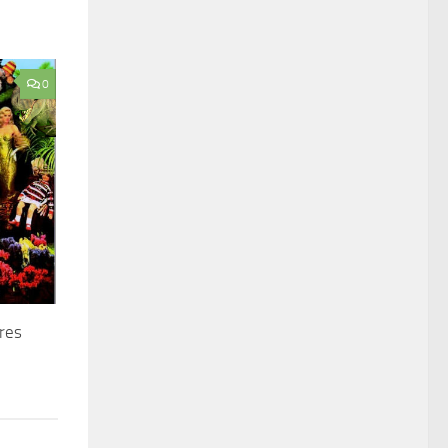
0
res