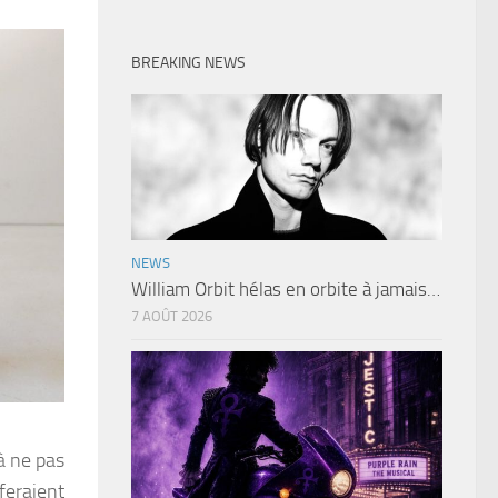
BREAKING NEWS
NEWS
William Orbit hélas en orbite à jamais…
7 AOÛT 2026
à ne pas
 feraient