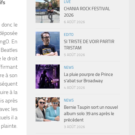
ifs
LIVE
CHANIA ROCK FESTIVAL
2026
6 AOÛT 2026
 donc le
 déposée
EDITO
ingO. En
SI TRISTE DE VOIR PARTIR
TRISTAM
s Beatles
5 AOÛT 2026
 le droit
ffirmant
NEWS
La pluie pourpre de Prince
ire à son
s’abat sur Broadway
nséquent
4 AOÛT 2026
uire à la
is après
NEWS
Bernie Taupin sort un nouvel
avec les
album solo 39 ans après le
uels il a
précédent
 plainte.
3 AOÛT 2026