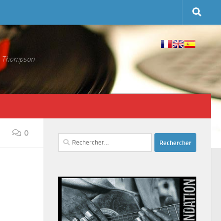
 S. Thompson
0
Rechercher :