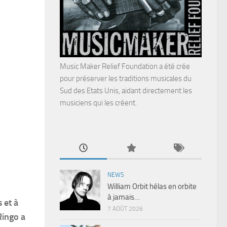
Music Maker Relief Foundation a été crée
pour préserver les traditions musicales du
Sud des Etats Unis, aidant directement les
musiciens qui les créent.
NEWS
William Orbit hélas en orbite
à jamais…
 et à
7 AOÛT 2026
Ringo a