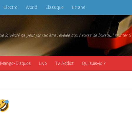
Electro
World
Classique
Ecrans
 que la vérité ne peut jamais être révélée aux heures de bureau." Hunter
Mange-Disques
Live
TV Addict
Qui suis-je ?