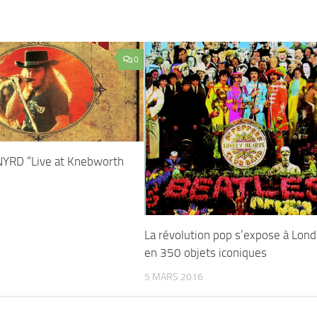
0
YRD “Live at Knebworth
La révolution pop s’expose à Lond
en 350 objets iconiques
5 MARS 2016