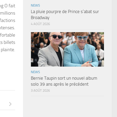
ng O fait
NEWS
La pluie pourpre de Prince s’abat sur
millions
Broadway
factions
4 AOÛT 2026
ntenses.
fortable
s billets
 plainte.
NEWS
Bernie Taupin sort un nouvel album
solo 39 ans après le précédent
3 AOÛT 2026