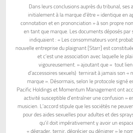
Dans leurs conclusions auprès du tribunal, ses
initialement à la marque d’être « identique en 
connotation et en prononciation » à son propre nom
en tant que marque. Les documents déposés par 
indiquaient : « Les consommateurs vont probab
nouvelle entreprise du plaignant [Starr] est constitué
et c’est une association avec laquelle le pla
vigoureusement. » ajoutant que « tout lien
d’accessoires sexuels) ternirait à jamais son «
marque ». Désormais, selon le protocole signé en
Pacific Holdings et Momentum Management ont accep
activité susceptible d’entraîner une confusion » en
musicien. L’accord stipule que les sociétés ne peuven
pour des aides sexuelles pour adultes et des sprays
qu’il doit impérativement y avoir un espace
« dégrader, ternir, déprécier ou dénigrer » le no