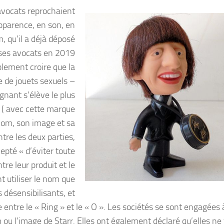
 avocats reprochaient
apparence, en son, en
, qu’il a déjà déposé
ses avocats en 2019
lement croire que la
e de jouets sexuels –
ignant s’élève le plus
 ( avec cette marque
 nom, son image et sa
tre les deux parties,
té « d’éviter toute
tre leur produit et le
t utiliser le nom que
 désensibilisants, et
 entre le « Ring » et le « O ». Les sociétés se sont engagées 
m ou l’image de Starr. Elles ont également déclaré qu’elles ne