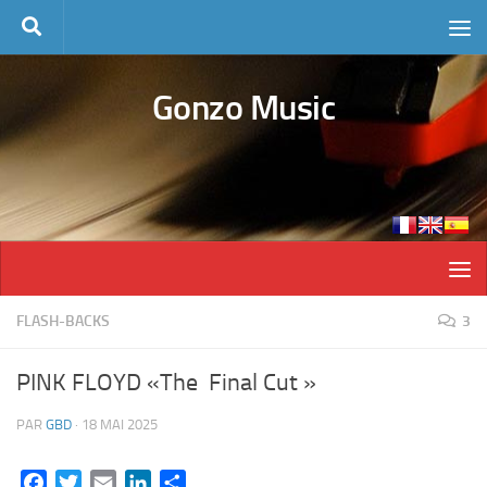
Skip to content
Gonzo Music
FLASH-BACKS
3
PINK FLOYD «The Final Cut »
PAR
GBD
·
18 MAI 2025
Facebook
Twitter
Email
LinkedIn
Partager