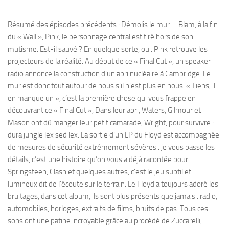
Résumé des épisodes précédents : Démolis le mur…. Blam, à la fin
du « Wall », Pink, le personnage central est tiré hors de son
mutisme. Est-il sauvé ? En quelque sorte, oui. Pink retrouve les
projecteurs de la réalité. Au début de ce « Final Cut », un speaker
radio annonce la construction d’un abri nucléaire à Cambridge. Le
mur est donc tout autour de nous s’il n’est plus en nous. « Tiens, il
en manque un », c’est la première chose qui vous frappe en
découvrant ce « Final Cut », Dans leur abri, Waters, Gilmour et
Mason ont dû manger leur petit camarade, Wright, pour survivre :
dura jungle lex sed lex. La sortie d’un LP du Floyd est accompagnée
de mesures de sécurité extrêmement sévères : je vous passe les
détails, c’est une histoire qu’on vous a déjà racontée pour
Springsteen, Clash et quelques autres, c’est le jeu subtil et
lumineux dit de l’écoute sur le terrain. Le Floyd a toujours adoré les
bruitages, dans cet album, ils sont plus présents que jamais : radio,
automobiles, horloges, extraits de films, bruits de pas. Tous ces
sons ont une patine incroyable grâce au procédé de Zuccarelli,