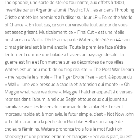
l’holophonie, une sorte de stéréo tournante, aux effets à 1800,
inventée par un Argentin allumé. Psychic T.V., les anciens Throbbing
Gristle ont été les premiers à l’utiliser sur leur LP « Force the World
of Chance ». En tout cas, ce son qui virevolte tout autour de vous
est assez grisant. Musicalement, ce « Final Cut » est une réelle
postface au « Wall ». Dédié au papa de Waters, décédé en 44, son
climat général est à la mélancolie. Toute la première face s’étire
lentement comme une balade à travers un paysage désolé. La
guerre est finie et l’on marche sur les décombres de nos villes
Waters est un peu morbide ou trop réaliste. « The Post War Drearn
» me rappelle le simple « The Tiger Broke Free » sorti à époque du
« Wall » : une voix presque a capella et la tension qui monte : « Oh
Maggie what have we done ». Maggie Thatcher apparaît à diverses
reprises dans l’album, ainsi que Begin et tous ceux qui jouent au
kamikaze avec les leviers de commande de la planète. Le seul
morceau rapide et, à mon avis, le futur simple, c’est « Not Now John
». Le titre a un peu la pèche de « Run Like Hell » sur canapé de
choleurs féminins, Waters prononce trois fois le mot fuck ( oh
shocking) et une phrase entière en français : « S’il vous plaît, où est