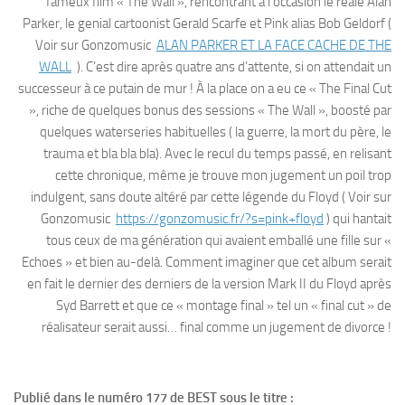
fameux film « The Wall », rencontrant à l’occasion le réale Alan
Parker, le genial cartoonist Gerald Scarfe et Pink alias Bob Geldorf (
Voir sur Gonzomusic
ALAN PARKER ET LA FACE CACHE DE THE
WALL
). C’est dire après quatre ans d’attente, si on attendait un
successeur à ce putain de mur ! À la place on a eu ce « The Final Cut
», riche de quelques bonus des sessions « The Wall », boosté par
quelques waterseries habituelles ( la guerre, la mort du père, le
trauma et bla bla bla). Avec le recul du temps passé, en relisant
cette chronique, même je trouve mon jugement un poil trop
indulgent, sans doute altéré par cette légende du Floyd ( Voir sur
Gonzomusic
https://gonzomusic.fr/?s=pink+floyd
) qui hantait
tous ceux de ma génération qui avaient emballé une fille sur «
Echoes » et bien au-delà. Comment imaginer que cet album serait
en fait le dernier des derniers de la version Mark II du Floyd après
Syd Barrett et que ce « montage final » tel un « final cut » de
réalisateur serait aussi… final comme un jugement de divorce !
Publié dans le numéro 177 de BEST sous le titre :