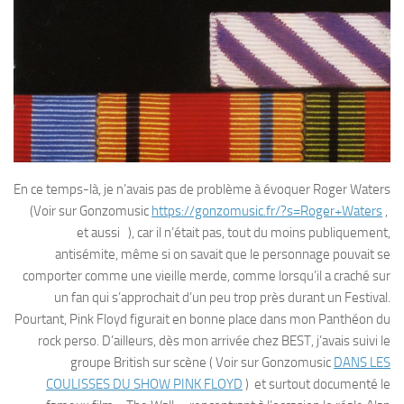
En ce temps-là, je n’avais pas de problème à évoquer Roger Waters
(Voir sur Gonzomusic
https://gonzomusic.fr/?s=Roger+Waters
,
et aussi ), car il n’était pas, tout du moins publiquement,
antisémite, même si on savait que le personnage pouvait se
comporter comme une vieille merde, comme lorsqu’il a craché sur
un fan qui s’approchait d’un peu trop près durant un Festival.
Pourtant, Pink Floyd figurait en bonne place dans mon Panthéon du
rock perso. D’ailleurs, dès mon arrivée chez BEST, j’avais suivi le
groupe British sur scène ( Voir sur Gonzomusic
DANS LES
COULISSES DU SHOW PINK FLOYD
) et surtout documenté le