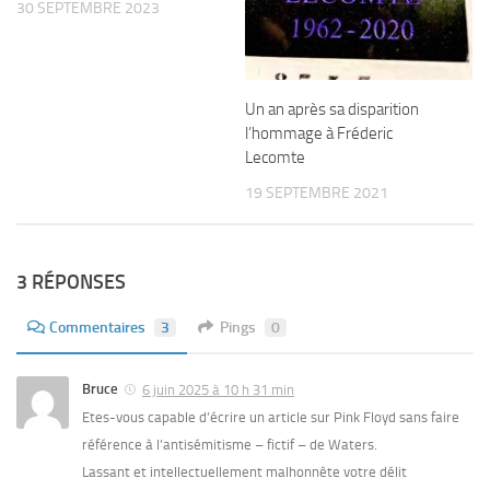
30 SEPTEMBRE 2023
Un an après sa disparition
l’hommage à Fréderic
Lecomte
19 SEPTEMBRE 2021
3 RÉPONSES
Commentaires
3
Pings
0
Bruce
6 juin 2025 à 10 h 31 min
Etes-vous capable d’écrire un article sur Pink Floyd sans faire
référence à l’antisémitisme – fictif – de Waters.
Lassant et intellectuellement malhonnête votre délit