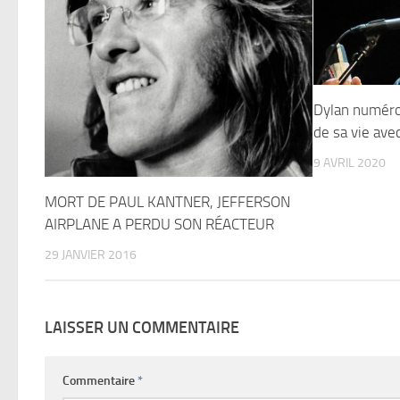
Dylan numéro 
de sa vie ave
9 AVRIL 2020
MORT DE PAUL KANTNER, JEFFERSON
AIRPLANE A PERDU SON RÉACTEUR
29 JANVIER 2016
LAISSER UN COMMENTAIRE
Commentaire
*