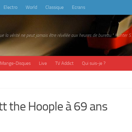
Electro
World
Classique
Ecrans
 que la vérité ne peut jamais être révélée aux heures de bureau." Hunter
Mange-Disques
Live
TV Addict
Qui suis-je ?
tt the Hoople à 69 ans