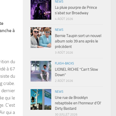
NEWS
La pluie pourpre de Prince
s’abat sur Broadway
4 AOÛT 2026
te
manche à
NEWS
Bernie Taupin sort un nouvel
album solo 39 ans après le
précédent
3 AOÛT 2026
rition du
FLASH-BACKS
édé à 67
LIONEL RICHIE “Can’t Slow
Down”
ssiste du
2 AOÛT 2026
g crabe.
 dernier
NEWS
e qui le
Une rue de Brooklyn
rebaptisée en l’honneur d’Ol’
e. C’est
Dirty Bastard
ir qui a
30 JUILLET 2026