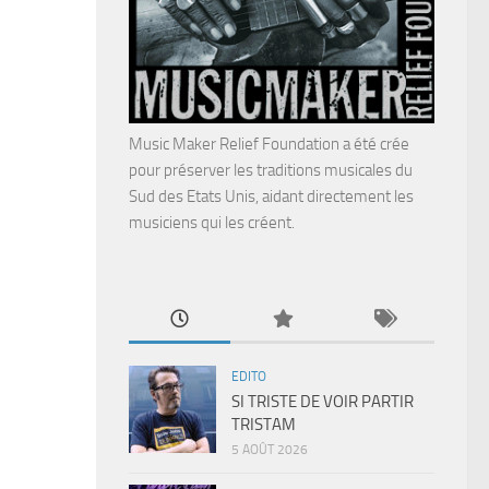
Music Maker Relief Foundation a été crée
pour préserver les traditions musicales du
Sud des Etats Unis, aidant directement les
musiciens qui les créent.
EDITO
SI TRISTE DE VOIR PARTIR
TRISTAM
5 AOÛT 2026