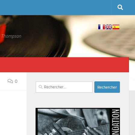
 S. Thompson
0
Rechercher :