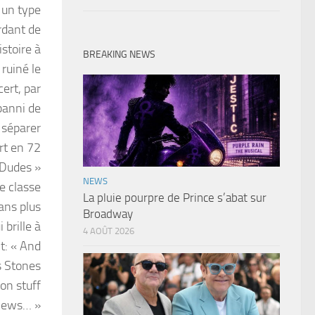
t un type
ordant de
stoire à
BREAKING NEWS
 ruiné le
cert, par
banni de
e séparer
rt en 72
 Dudes »
NEWS
se classe
La pluie pourpre de Prince s’abat sur
ans plus
Broadway
brille à
4 AOÛT 2026
t: « And
s Stones
ion stuff
 news… »