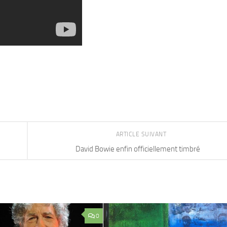
ARTICLE SUIVANT
David Bowie enfin officiellement timbré
0