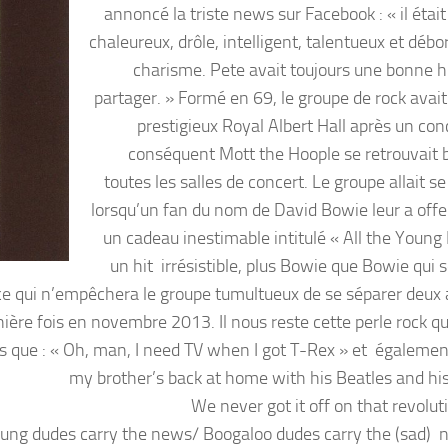
annoncé la triste news sur Facebook : « il étai
chaleureux, drôle, intelligent, talentueux et déb
charisme. Pete avait toujours une bonne hi
partager. » Formé en 69, le groupe de rock avait
prestigieux Royal Albert Hall après un con
conséquent Mott the Hoople se retrouvait 
toutes les salles de concert. Le groupe allait s
lorsqu’un fan du nom de David Bowie leur a offe
un cadeau inestimable intitulé « All the Young
un hit irrésistible, plus Bowie que Bowie qui 
 qui n’empêchera le groupe tumultueux de se séparer deux 
e fois en novembre 2013. Il nous reste cette perle rock qui 
ls que : « Oh, man, I need TV when I got T-Rex » et égalemen
my brother’s back at home with his Beatles and hi
We never got it off on that revolut
young dudes carry the news/ Boogaloo dudes carry the (sad)