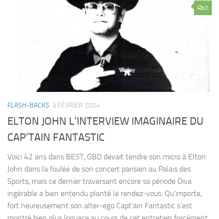
0
FLASH-BACKS
3 FÉVRIER 2024
ELTON JOHN L’INTERVIEW IMAGINAIRE DU
CAP’TAIN FANTASTIC
Voici 42 ans dans BEST, GBD devait tendre son micro à Elton
John dans la foulée de son concert parisien au Palais des
Sports, mais ce dernier traversant encore sa période Diva
ingérable a bien entendu planté le rendez-vous. Qu’importe,
fort heureusement son alter-ego Capt’ain Fantastic s’est
montré bien plus loquace au cours de cet entretien forcément