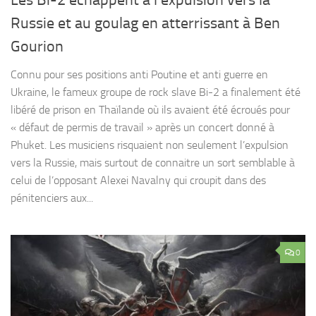
Les Bi-2 échappent à l’expulsion vers la
Russie et au goulag en atterrissant à Ben
Gourion
Connu pour ses positions anti Poutine et anti guerre en
Ukraine, le fameux groupe de rock slave Bi-2 a finalement été
libéré de prison en Thaïlande où ils avaient été écroués pour
« défaut de permis de travail » après un concert donné à
Phuket. Les musiciens risquaient non seulement l’expulsion
vers la Russie, mais surtout de connaitre un sort semblable à
celui de l’opposant Alexei Navalny qui croupit dans des
pénitenciers aux...
0