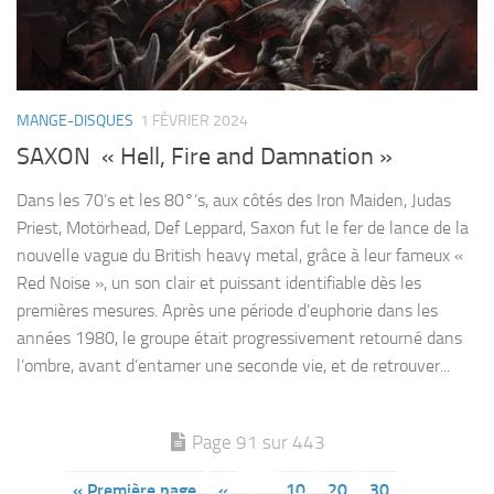
MANGE-DISQUES
1 FÉVRIER 2024
SAXON « Hell, Fire and Damnation »
Dans les 70’s et les 80°’s, aux côtés des Iron Maiden, Judas
Priest, Motörhead, Def Leppard, Saxon fut le fer de lance de la
nouvelle vague du British heavy metal, grâce à leur fameux «
Red Noise », un son clair et puissant identifiable dès les
premières mesures. Après une période d’euphorie dans les
années 1980, le groupe était progressivement retourné dans
l’ombre, avant d’entamer une seconde vie, et de retrouver...
Page 91 sur 443
« Première page
«
…
10
20
30
…