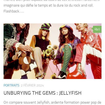
imaginaire qui défie le temps et la dure loi du rock and roll.
Flashback…...
0
PORTRAITS
2 FÉVRIER 2024
UNBURYING THE GEMS : JELLYFISH
On compare souvent Jellyfish, ardente formation power pop de