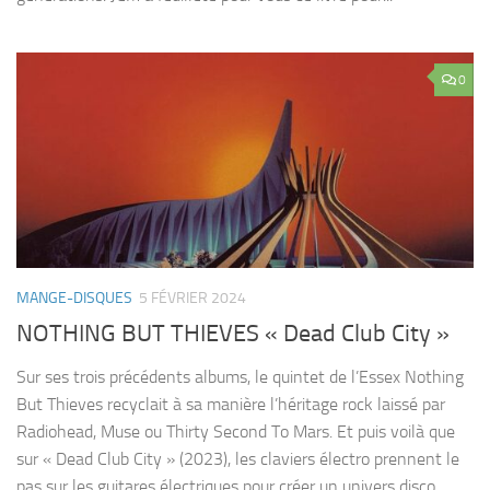
0
MANGE-DISQUES
5 FÉVRIER 2024
NOTHING BUT THIEVES « Dead Club City »
Sur ses trois précédents albums, le quintet de l’Essex Nothing
But Thieves recyclait à sa manière l’héritage rock laissé par
Radiohead, Muse ou Thirty Second To Mars. Et puis voilà que
sur « Dead Club City » (2023), les claviers électro prennent le
pas sur les guitares électriques pour créer un univers disco