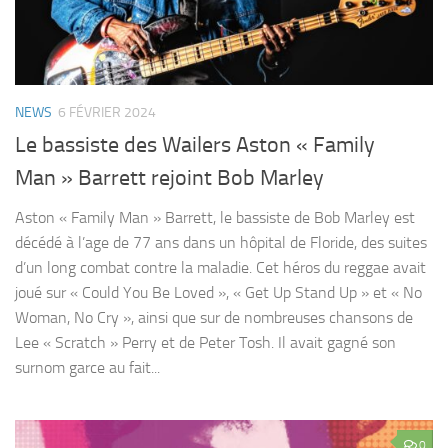
NEWS
6 FÉVRIER 2024
Le bassiste des Wailers Aston « Family
Man » Barrett rejoint Bob Marley
Aston « Family Man » Barrett, le bassiste de Bob Marley est
décédé à l’age de 77 ans dans un hôpital de Floride, des suites
d’un long combat contre la maladie. Cet héros du reggae avait
joué sur « Could You Be Loved », « Get Up Stand Up » et « No
Woman, No Cry », ainsi que sur de nombreuses chansons de
Lee « Scratch » Perry et de Peter Tosh. Il avait gagné son
surnom garce au fait...
0