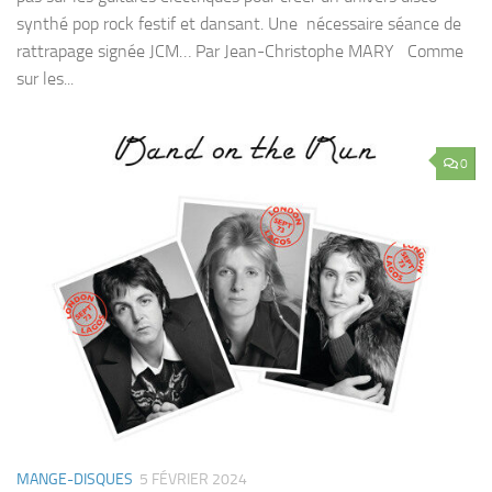
synthé pop rock festif et dansant. Une nécessaire séance de
rattrapage signée JCM… Par Jean-Christophe MARY Comme
sur les...
0
MANGE-DISQUES
5 FÉVRIER 2024