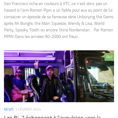
San Francisco riche en couleurs à XTC, ce n’est donc pas un
hasard si l’ami Ramon Pipin a un faible pour eux au point de lui
consacrer un épisode de sa fameuse série Unburying the Gems
après Mr Bungle, the Main Squeeze, Wendy & Lisa, World
Party, Spooky Tooth ou encore Stina Nordenstan… Par Ramon
PIPIN Dans les années 90-2000 ont fleuri...
0
NEWS
1 FÉVRIER 2024