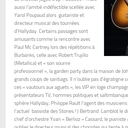
aussi l’amitié indéfectible scellée avec
Yarol Poupaud alors guitariste et
directeur musical des tournées
d’Hallyday. Certains passages sont
amusants comme la rencontre avec
Paul Mc Cartney lors des répétitions à
Burbanks, celle avec Robert Trujillo
(Metallica) et « son sourire
professionnel », la garden party dans la maison de Jo
grands coups de santiags. Il n’oublie pas d’égratigne c
ces « vautours aux aguets », les VIP en loge champagn
présentateurs TV, hommes politiques et saltimbanques »
sphère Hallyday, Philippe Rault l’agent des musiciens a
l’actuel bassiste des Stones ! ) Bertrand Lamblot le d
chef d’orchestre Yvan « Berlioz » Cassard, le pianiste A
oublier le directeur musical des choristes qui tente à pl