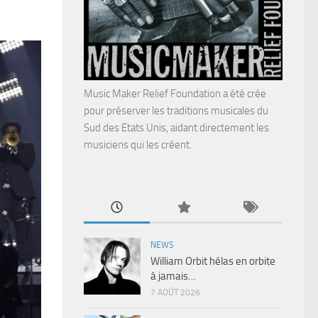
Music Maker Relief Foundation a été crée
pour préserver les traditions musicales du
Sud des Etats Unis, aidant directement les
musiciens qui les créent.
NEWS
William Orbit hélas en orbite
à jamais…
7 AOÛT 2026