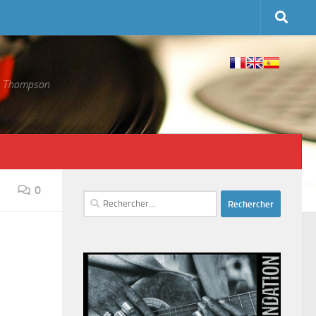
 S. Thompson
0
Rechercher :