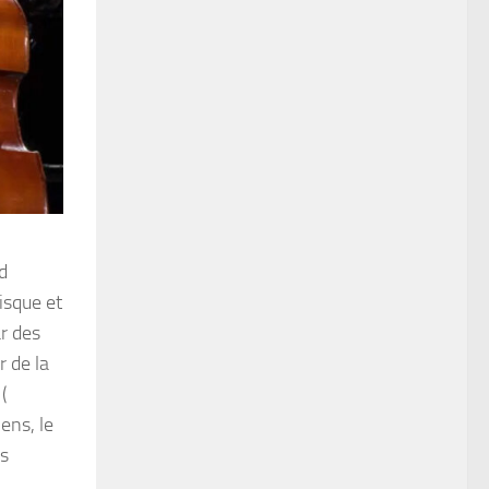
d
isque et
r des
r de la
(
ens, le
ns