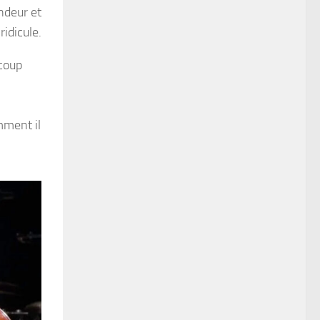
ndeur et
ridicule.
ucoup
mment il