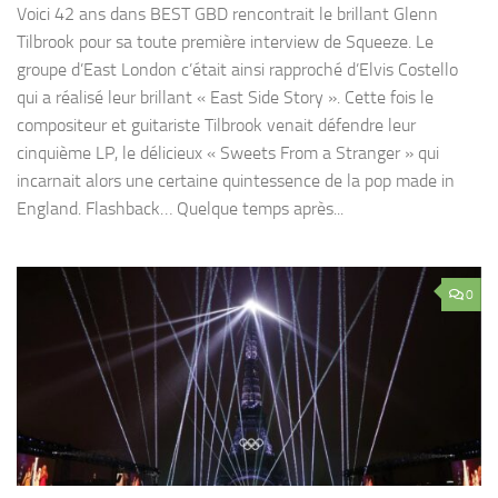
Voici 42 ans dans BEST GBD rencontrait le brillant Glenn
Tilbrook pour sa toute première interview de Squeeze. Le
groupe d’East London c’était ainsi rapproché d’Elvis Costello
qui a réalisé leur brillant « East Side Story ». Cette fois le
compositeur et guitariste Tilbrook venait défendre leur
cinquième LP, le délicieux « Sweets From a Stranger » qui
incarnait alors une certaine quintessence de la pop made in
England. Flashback… Quelque temps après...
0