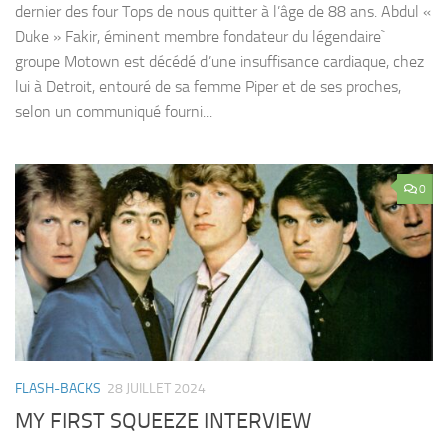
dernier des four Tops de nous quitter à l’âge de 88 ans. Abdul «
Duke » Fakir, éminent membre fondateur du légendaire`
groupe Motown est décédé d’une insuffisance cardiaque, chez
lui à Detroit, entouré de sa femme Piper et de ses proches,
selon un communiqué fourni...
0
FLASH-BACKS
28 JUILLET 2024
MY FIRST SQUEEZE INTERVIEW