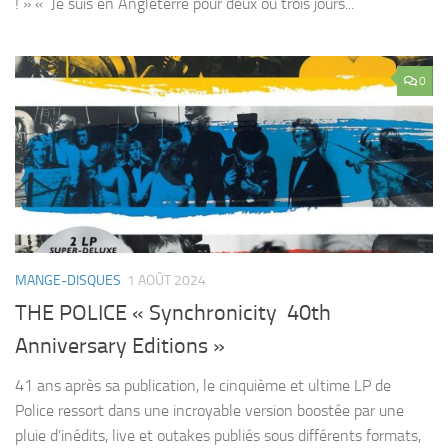
! » « Je suis en Angleterre pour deux ou trois jours...
0
MANGE-DISQUES
1 AOÛT 2024
THE POLICE « Synchronicity 40th
Anniversary Editions »
41 ans après sa publication, le cinquième et ultime LP de
Police ressort dans une incroyable version boostée par une
pluie d’inédits, live et outakes publiés sous différents formats,