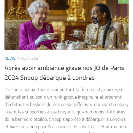
NEWS
1 AOÛT 2024
Après avoir ambiancé grave nos JO de Paris
2024 Snoop débarque à Londres
On l’aura aperçu tour à tour portant la flamme olympique, se
déhanchant au son d’un funk groove imaginaire et arborant
d’éclatantes baskets dorées de sa griffe avec drapeau tricolore,
jouant les supporters aussi bruyants qu’enamourés d’athlètes
de la bannière étoilée, Snoop s’apprête à débarquer à Londres
et livre un scoop pour l’occasion : « Elizabeth II, c’était ma pote