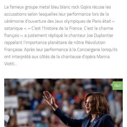
Le fameux groupe metal bleu blanc rock Gojira récuse les
accusations selon lesquelles leur performance lors de la
cérémonie d’ouverture des Jeux olympiques de Paris était «
satanique ». « C’est l’histoire de la France. C’est le charme
français », a justement répliqué le chanteur Joe Duplantier
rappelant l’importance planétaire de nôtre Révolution
Française. Après leur performance à la Conciergerie lorsqu’ils
ont interprété aux côtés de la chanteuse d’opéra Marina
Viotti...
0