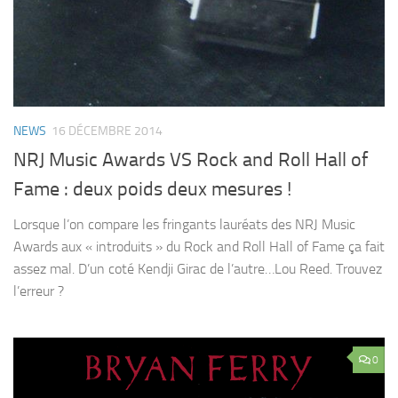
NEWS
16 DÉCEMBRE 2014
NRJ Music Awards VS Rock and Roll Hall of
Fame : deux poids deux mesures !
Lorsque l’on compare les fringants lauréats des NRJ Music
Awards aux « introduits » du Rock and Roll Hall of Fame ça fait
assez mal. D’un coté Kendji Girac de l’autre…Lou Reed. Trouvez
l’erreur ?
0