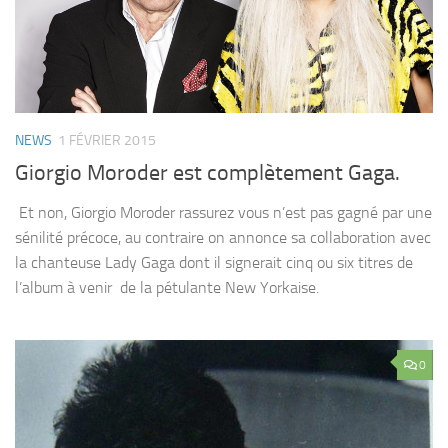
NEWS
1 FÉVRIER 2015
Giorgio Moroder est complètement Gaga.
Et non, Giorgio Moroder rassurez vous n’est pas gagné par une
sénilité précoce, au contraire on annonce sa collaboration avec
la chanteuse Lady Gaga dont il signerait cinq ou six titres de
l’album à venir de la pétulante New Yorkaise.
0