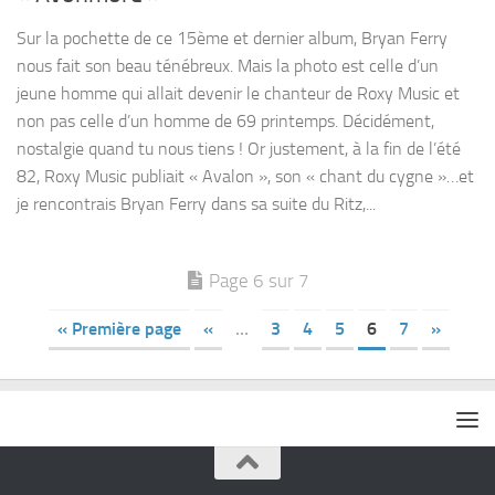
Sur la pochette de ce 15ème et dernier album, Bryan Ferry
nous fait son beau ténébreux. Mais la photo est celle d’un
jeune homme qui allait devenir le chanteur de Roxy Music et
non pas celle d’un homme de 69 printemps. Décidément,
nostalgie quand tu nous tiens ! Or justement, à la fin de l’été
82, Roxy Music publiait « Avalon », son « chant du cygne »…et
je rencontrais Bryan Ferry dans sa suite du Ritz,...
Page 6 sur 7
« Première page
«
…
3
4
5
6
7
»