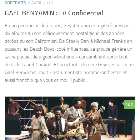
PORTRAITS
6 AVRIL 2015
GAEL BENYAMIN : LA Confidential
En un peu moins de dix ans, Geyster aura enregistré presque
dix albums au son délicieusement nostalgique des années
dorées du son Californien. De Steely Dan à Michael Franks en
passant les Beach Boys, coté influences, ce groupe génère un
sacré paquet de « good vibrations » qui semblent sortir tout
droit de Laurel Canyon. Et pourtant…derrière Geyster se cache
Gaël Benyamin, multi-instrumentiste homme-orchestre et
aussi frenchie que vous et moi. Il publie...
0