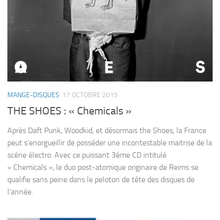
MANGE-DISQUES
17 OCTOBRE 2015
THE SHOES : « Chemicals »
Après Daft Punk, Woodkid, et désormais the Shoes, la France
peut s’enorgueillir de posséder une incontestable maitrise de la
scéne électro. Avec ce puissant 3éme CD intitulé
« Chemicals », le duo post-atomique originaire de Reims se
qualifie sans peine dans le peloton de tête des disques de
l’année.