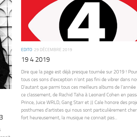
EDITO
29 DÉCEMBRE 2019
19 4 2019
Dire que la page est déjà presque tournée sur 2019 ! Pou
tous ces sons d’exception n’ont pas fini de vibrer dans n
D’autant que parmi tous ces meilleurs albums de l’année 
ce classement, de Rachid Taha à Leonard Cohen en pass
Prince, Juice WRLD, Gang Starr et JJ Cale honore des proj
posthumes d’artistes qui nous sont particulièrement cher
3
fort heureusement, la musique ne connait pas...
s