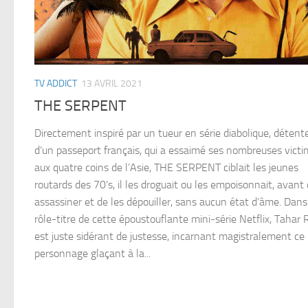
TV ADDICT
13 AVRIL 2021
THE SERPENT
Directement inspiré par un tueur en série diabolique, détent
d’un passeport français, qui a essaimé ses nombreuses vict
aux quatre coins de l’Asie, THE SERPENT ciblait les jeunes
routards des 70’s, il les droguait ou les empoisonnait, avant 
assassiner et de les dépouiller, sans aucun état d’âme. Dans
rôle-titre de cette époustouflante mini-série Netflix, Tahar
est juste sidérant de justesse, incarnant magistralement ce
personnage glaçant à la...