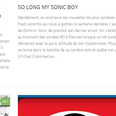
n
SO LONG MY SONIC BOY
e
Décidément, on enchaine les nouvelles les plus sombres.
Fred Lecomte qui nous a quittés la semaine dernière, c’es
de Dominic Sonic de prendre son dernier envol. On s’étai
es
au tournant des années 80 à Rennes lorsque ce kid surd
ranien
démarrait avec la punk attitude de son Kalashnikov. Plus t
15
se lance dans la bataille de sa carrière solo et publie son
ique
LP chez Crammed au...
xemple
 lance
0