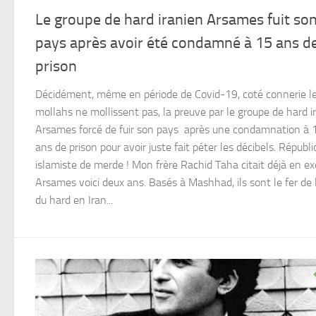
Le groupe de hard iranien Arsames fuit so
pays après avoir été condamné à 15 ans d
prison
Décidément, même en période de Covid-19, coté connerie l
mollahs ne mollissent pas, la preuve par le groupe de hard i
Arsames forcé de fuir son pays après une condamnation à 
ans de prison pour avoir juste fait péter les décibels. Républ
islamiste de merde ! Mon frère Rachid Taha citait déjà en e
Arsames voici deux ans. Basés à Mashhad, ils sont le fer de
du hard en Iran...