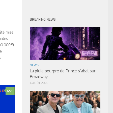
BREAKING NEWS
été mise
ordes
800.000€)
ne
s
NEWS
La pluie pourpre de Prince s’abat sur
Broadway
4 AOÛT 2026
1