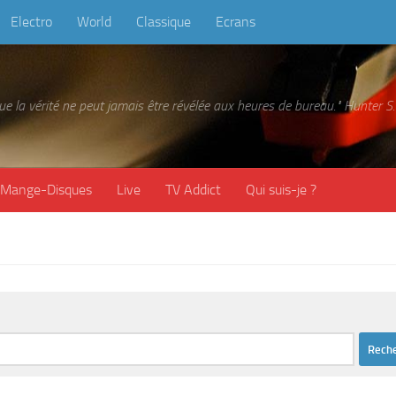
Electro
World
Classique
Ecrans
 que la vérité ne peut jamais être révélée aux heures de bureau." Hunter
Mange-Disques
Live
TV Addict
Qui suis-je ?