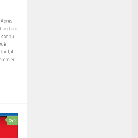
 Après
t au tour
t connu
oué
ard, il
 premier
0