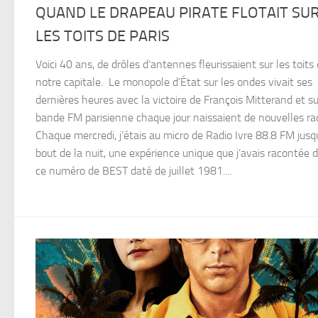
QUAND LE DRAPEAU PIRATE FLOTAIT SU
LES TOITS DE PARIS
Voici 40 ans, de drôles d’antennes fleurissaient sur les toits
notre capitale. Le monopole d’État sur les ondes vivait ses
dernières heures avec la victoire de François Mitterand et su
bande FM parisienne chaque jour naissaient de nouvelles rad
Chaque mercredi, j’étais au micro de Radio Ivre 88.8 FM jusq
bout de la nuit, une expérience unique que j’avais racontée 
ce numéro de BEST daté de juillet 1981....