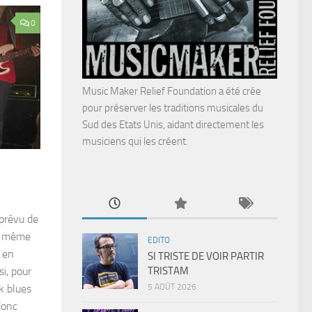
0
Music Maker Relief Foundation a été crée
pour préserver les traditions musicales du
Sud des Etats Unis, aidant directement les
musiciens qui les créent.
 prévu de
te même
EDITO
l en
SI TRISTE DE VOIR PARTIR
TRISTAM
i, pour
5 AOÛT 2026
ck blues
donc