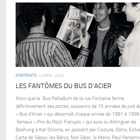
PORTRAITS
4 AVRIL 2022
LES FANTÔMES DU BUS D’ACIER
Alors que le Bus Palladium de la rue Fontaine ferme
définitivement ses portes, souvenirs de 15 années de juré d
« Bus d’Acier » qui décernait chaque année de 1981 à 1996
fameux « Prix du Rock Français » qui aura su distinguer de
Bashung à Kat Onoma, en passant par Couture, Daho, Eiche
Carte de Séjour, les Bérus, Noir Désir, la Mano, Paul Personne