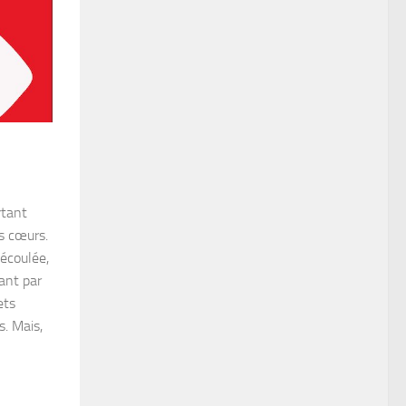
rtant
os cœurs.
écoulée,
ant par
ets
s. Mais,