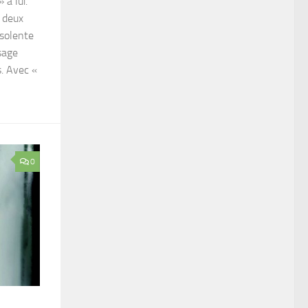
 à lui.
t deux
nsolente
sage
s. Avec «
0