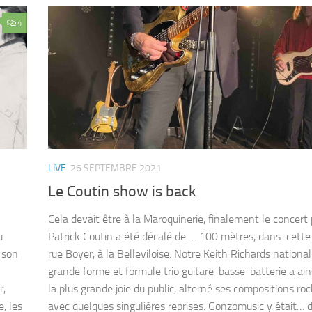
4
LIVE
26 SEPTEMBRE 2021
Le Coutin show is back
Cela devait être à la Maroquinerie, finalement le concert
u
Patrick Coutin a été décalé de … 100 mètres, dans cet
 son
rue Boyer, à la Belleviloise. Notre Keith Richards nationa
grande forme et formule trio guitare-basse-batterie a ains
r,
la plus grande joie du public, alterné ses compositions ro
, les
avec quelques singulières reprises. Gonzomusic y était… 