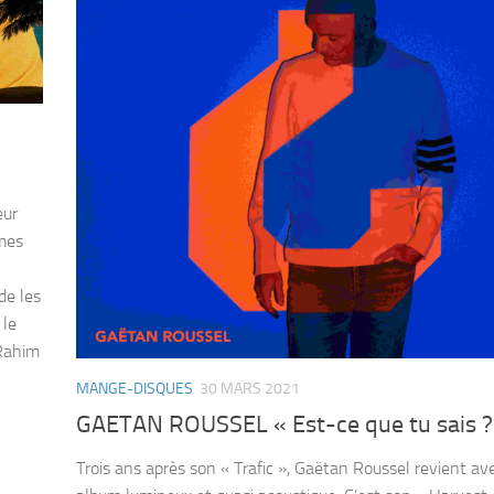
eur
imes
de les
 le
 Rahim
MANGE-DISQUES
30 MARS 2021
GAETAN ROUSSEL « Est-ce que tu sais ?
Trois ans après son « Trafic », Gaëtan Roussel revient av