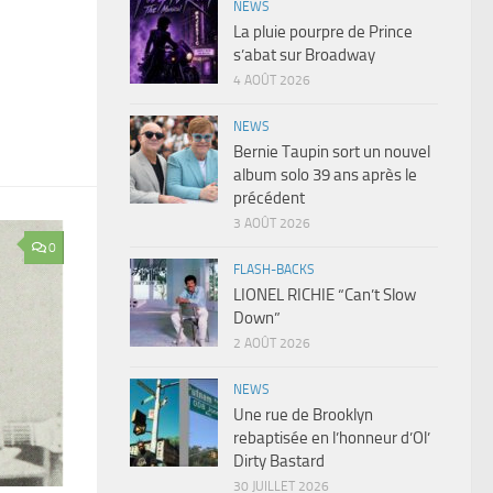
NEWS
La pluie pourpre de Prince
s’abat sur Broadway
4 AOÛT 2026
NEWS
Bernie Taupin sort un nouvel
album solo 39 ans après le
précédent
3 AOÛT 2026
0
FLASH-BACKS
LIONEL RICHIE “Can’t Slow
Down”
2 AOÛT 2026
NEWS
Une rue de Brooklyn
rebaptisée en l’honneur d’Ol’
Dirty Bastard
30 JUILLET 2026