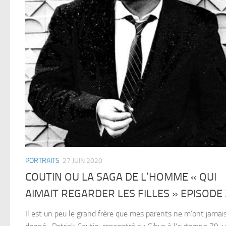
PORTRAITS
27 JUIN 2020
COUTIN OU LA SAGA DE L’HOMME « QUI
AIMAIT REGARDER LES FILLES » EPISODE 
Il est un peu le grand frère que mes parents ne m’ont jamai