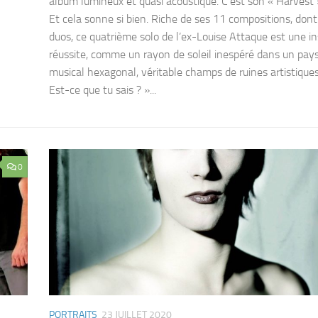
album lumineux et quasi acoustique. C’est son « Harvest »
Et cela sonne si bien. Riche de ses 11 compositions, don
duos, ce quatrième solo de l’ex-Louise Attaque est une i
réussite, comme un rayon de soleil inespéré dans un pay
musical hexagonal, véritable champs de ruines artistique
Est-ce que tu sais ? »...
0
PORTRAITS
23 JUILLET 2020