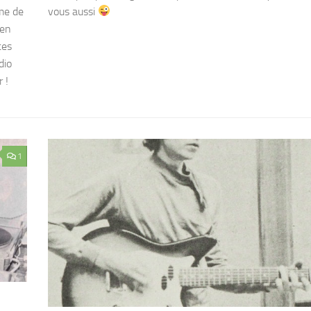
ème de
vous aussi
 en
tes
dio
 !
1