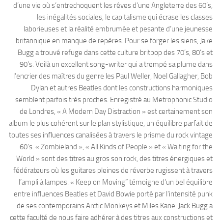
d’une vie où s’entrechoquent les rêves d’une Angleterre des 60’s,
les inégalités sociales, le capitalisme qui écrase les classes
laborieuses et la réalité embrumée et pesante d’une jeunesse
britannique en manque de repères. Pour se forger les siens, Jake
Bugg a trouvé refuge dans cette culture britpop des 70’s, 80’s et
90’s. Voilà un excellent song-writer qui a trempé sa plume dans
l’encrier des maîtres du genre les Paul Weller, Noel Gallagher, Bob
Dylan et autres Beatles dont les constructions harmoniques
semblent parfois très proches. Enregistré au Metrophonic Studio
de Londres, « A Modern Day Distraction » est certainement son
album le plus cohérent sur le plan stylistique, un équilibre parfait de
toutes ses influences canalisées à travers le prisme du rock vintage
60’s. « Zombieland », « All Kinds of People » et « Waiting for the
World » sont des titres au gros son rock, des titres énergiques et
fédérateurs où les guitares pleines de réverbe rugissent à travers
l’ampli à lampes. « Keep on Moving” témoigne d’un bel équilibre
entre influences Beatles et David Bowie porté par l’intensité punk
de ses contemporains Arctic Monkeys et Miles Kane. Jack Bugg a
cette faculté de nous faire adhérer à des titres aux constructions et