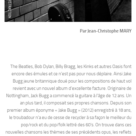
Par Jean-Christophe MARY
The Beatles, Bob Dylan, Billy Bragg, les Kinks et autres Oasis font
encore des émules et ce n’est pas pour nous déplaire. Ainsi Jake
Bugg jeune britannique doué pour les compositions de haut vol
revient avec un nouvel album d’excellente facture. Originaire de
Nottingham, Jack Bugg a commencé la guitare à l’âge de 12 ans. Un
an plus tard, il composait ses propres chansons. Depuis son
premier album éponyme « Jake Bugg » (2012) enregistré à 18 ans,
le troubadour n’a eu de cesse de recycler à sa façon le meilleur du
pop/rock et du pop/folk lettré des 60’s. On trouve dans ces
nouvelles chansons les thèmes de ses précédents opus, les reflets