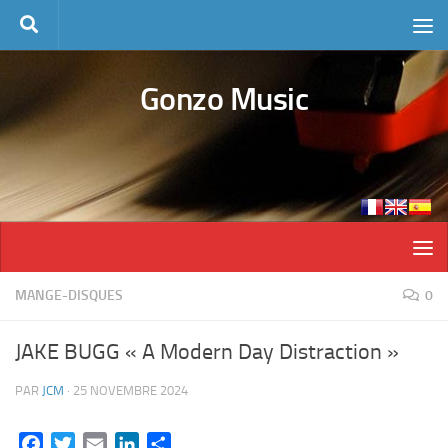
Skip to content
Gonzo Music
MANGE-DISQUES
0
JAKE BUGG « A Modern Day Distraction »
PAR
JCM
·
25 NOVEMBRE 2024
Facebook
Twitter
Email
LinkedIn
Partager