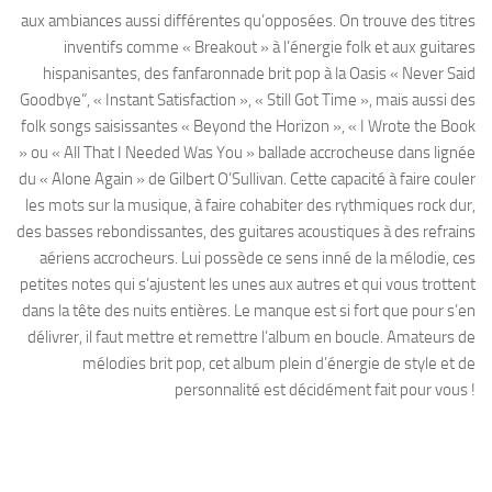
aux ambiances aussi différentes qu’opposées. On trouve des titres
inventifs comme « Breakout » à l’énergie folk et aux guitares
hispanisantes, des fanfaronnade brit pop à la Oasis « Never Said
Goodbye”, « Instant Satisfaction », « Still Got Time », mais aussi des
folk songs saisissantes « Beyond the Horizon », « I Wrote the Book
» ou « All That I Needed Was You » ballade accrocheuse dans lignée
du « Alone Again » de Gilbert O’Sullivan. Cette capacité à faire couler
les mots sur la musique, à faire cohabiter des rythmiques rock dur,
des basses rebondissantes, des guitares acoustiques à des refrains
aériens accrocheurs. Lui possède ce sens inné de la mélodie, ces
petites notes qui s’ajustent les unes aux autres et qui vous trottent
dans la tête des nuits entières. Le manque est si fort que pour s’en
délivrer, il faut mettre et remettre l’album en boucle. Amateurs de
mélodies brit pop, cet album plein d’énergie de style et de
personnalité est décidément fait pour vous !