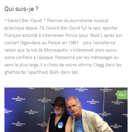
Qui suis-je ?
* Gérard Bar-David * Pionnier du journalisme musical
éclectique depuis 79, Gerard Bar-David fut le seul reporter
Français autorisé à interviewer Prince (pour ‘Best’), après son
concert légendaire au Palace en 1981… pour l’excellente
raison que ‘le kid de Minneapolis’ n’intéressait alors aucun
autre confrère à l’époque. Passionné par les métissages au
sens le plus large, il a choisi de suivre Johnny Clegg dans les
ghettos de l’apartheid, Björk dans ses...
0