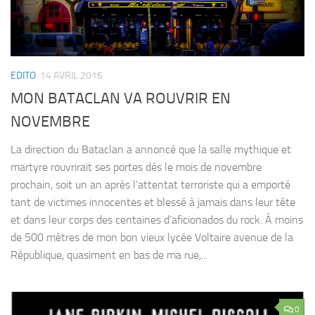
EDITO
14 AVRIL 2016
MON BATACLAN VA ROUVRIR EN
NOVEMBRE
La direction du Bataclan a annoncé que la salle mythique et
martyre rouvrirait ses portes dés le mois de novembre
prochain, soit un an après l’attentat terroriste qui a emporté
tant de victimes innocentes et blessé à jamais dans leur tête
et dans leur corps des centaines d’aficionados du rock. À moins
de 500 mètres de mon bon vieux lycée Voltaire avenue de la
République, quasiment en bas de ma rue,...
0