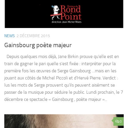
NEWS
2 DÉCEMBRE 2015
Gainsbourg poète majeur
Depuis quelques mois déjà, Jane Birkin prouve qu’elle est en
train de gagner le pari quelle s’est fixée : interpréter pour la
première fois les œuvres de Serge Gainsbourg …mais en les
jouant aux côtés de Michel Piccoli et d’Hervé Pierre. Verdict :
lus les mots de Serge prouvent qu’ils peuvent aisément se
passer de la musique pour séduire le public. Lundi prochain, le 7
décembre ce spectacle « Gainsbourg , poète majeur »...
0