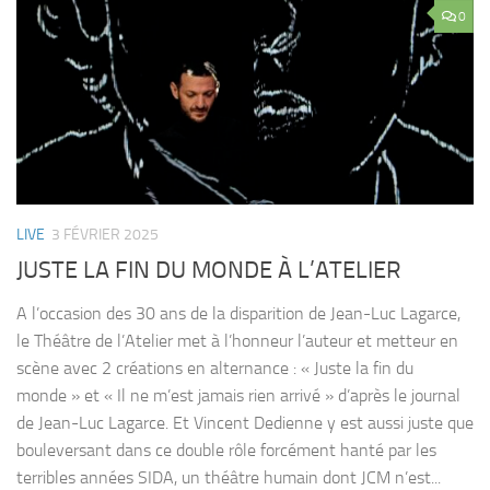
0
LIVE
3 FÉVRIER 2025
JUSTE LA FIN DU MONDE À L’ATELIER
A l’occasion des 30 ans de la disparition de Jean-Luc Lagarce,
le Théâtre de l’Atelier met à l’honneur l’auteur et metteur en
scène avec 2 créations en alternance : « Juste la fin du
monde » et « Il ne m’est jamais rien arrivé » d’après le journal
de Jean-Luc Lagarce. Et Vincent Dedienne y est aussi juste que
bouleversant dans ce double rôle forcément hanté par les
terribles années SIDA, un théâtre humain dont JCM n’est...