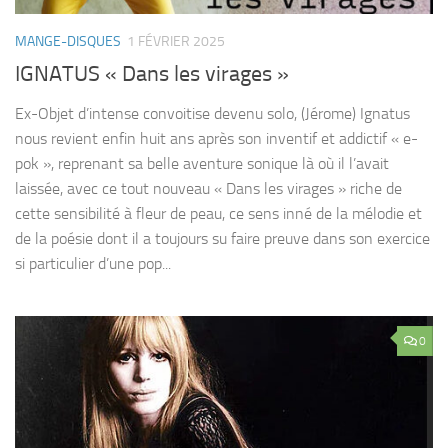
MANGE-DISQUES
1 FÉVRIER 2025
IGNATUS « Dans les virages »
Ex-Objet d’intense convoitise devenu solo, (Jérome) Ignatus
nous revient enfin huit ans après son inventif et addictif « e-
pok », reprenant sa belle aventure sonique là où il l’avait
laissée, avec ce tout nouveau « Dans les virages » riche de
cette sensibilité à fleur de peau, ce sens inné de la mélodie et
de la poésie dont il a toujours su faire preuve dans son exercice
si particulier d’une pop...
0