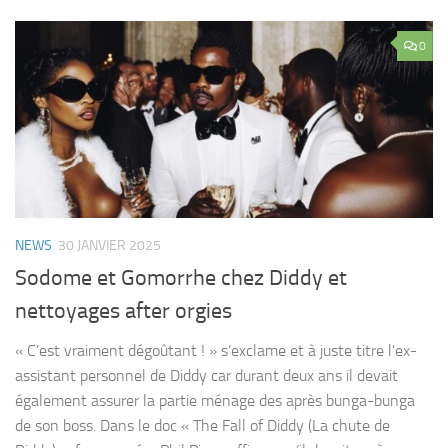
0
NEWS
30 JANVIER 2025
Sodome et Gomorrhe chez Diddy et
nettoyages after orgies
« C’est vraiment dégoûtant ! » s’exclame et à juste titre l’ex-
assistant personnel de Diddy car durant deux ans il devait
également assurer la partie ménage des après bunga-bunga
de son boss. Dans le doc « The Fall of Diddy (La chute de