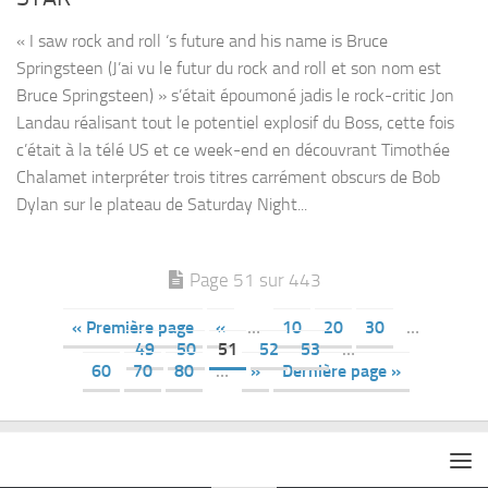
« I saw rock and roll ‘s future and his name is Bruce
Springsteen (J’ai vu le futur du rock and roll et son nom est
Bruce Springsteen) » s’était époumoné jadis le rock-critic Jon
Landau réalisant tout le potentiel explosif du Boss, cette fois
c’était à la télé US et ce week-end en découvrant Timothée
Chalamet interpréter trois titres carrément obscurs de Bob
Dylan sur le plateau de Saturday Night...
Page 51 sur 443
« Première page
«
…
10
20
30
…
49
50
51
52
53
…
60
70
80
…
»
Dernière page »