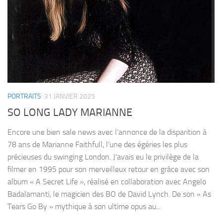
PORTRAITS
31 JANVIER 2025
SO LONG LADY MARIANNE
Encore une bien sale news avec l’annonce de la disparition à
78 ans de Marianne Faithfull, l’une des égéries les plus
précieuses du swinging London. J’avais eu le privilège de la
filmer en 1995 pour son merveilleux retour en grâce avec son
album « A Secret Life », réalisé en collaboration avec Angelo
Badalamanti, le magicien des BO de David Lynch. De son « As
Tears Go By » mythique à son ultime opus au...