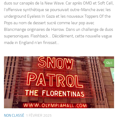
duos sur canapés de la New Wave. Car après OMD et Soft Cell,
l’offensive synthétique se poursuivait outre-Manche avec les
underground Eyeless In Gaza et les nouveaux Toppers Of the
Pops au nom de dessert sucré comme leur pop avec
Blancmange originaires de Harrow. Dans un challenge de duos
supersoniques. Flashback… Décidément, cette nouvelle vague
made in England n’en finissait...
0
NON CLASSÉ
1 FÉVRIER 2025