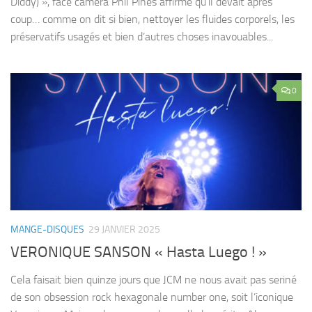
Diddy) », face caméra Phil Pines affirme qu’il devait après
coup… comme on dit si bien, nettoyer les fluides corporels, les
préservatifs usagés et bien d’autres choses inavouables...
0
MANGE-DISQUES
29 JANVIER 2025
VERONIQUE SANSON « Hasta Luego ! »
Cela faisait bien quinze jours que JCM ne nous avait pas seriné
de son obsession rock hexagonale number one, soit l’iconique