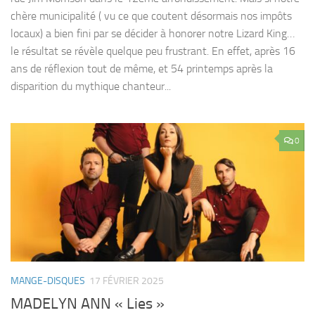
chère municipalité ( vu ce que coutent désormais nos impôts
locaux) a bien fini par se décider à honorer notre Lizard King…
le résultat se révèle quelque peu frustrant. En effet, après 16
ans de réflexion tout de même, et 54 printemps après la
disparition du mythique chanteur...
0
MANGE-DISQUES
17 FÉVRIER 2025
MADELYN ANN « Lies »