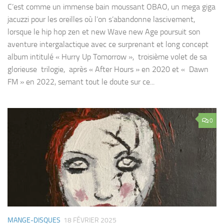
C’est comme un immense bain moussant OBAO, un mega giga
jacuzzi pour les oreilles où l’on s’abandonne lascivement,
lorsque le hip hop zen et new Wave new Age poursuit son
aventure intergalactique avec ce surprenant et long concept
album intitulé « Hurry Up Tomorrow », troisième volet de sa
glorieuse trilogie, après « After Hours » en 2020 et « Dawn
FM » en 2022, semant tout le doute sur ce...
0
MANGE-DISQUES
18 FÉVRIER 2025