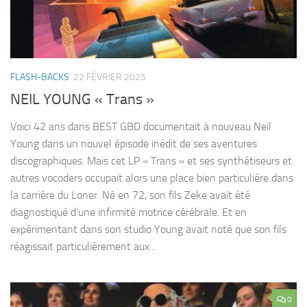
FLASH-BACKS
22 FÉVRIER 2025
NEIL YOUNG « Trans »
Voici 42 ans dans BEST GBD documentait à nouveau Neil
Young dans un nouvel épisode inédit de ses aventures
discographiques. Mais cet LP « Trans » et ses synthétiseurs et
autres vocoders occupait alors une place bien particulière dans
la carrière du Loner. Né en 72, son fils Zeke avait été
diagnostiqué d’une infirmité motrice cérébrale. Et en
expérimentant dans son studio Young avait noté que son fils
réagissait particulièrement aux...
0