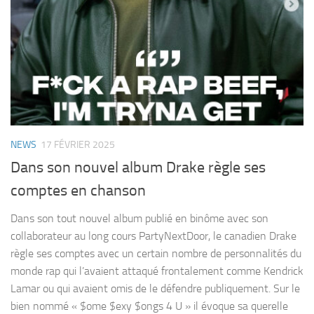
NEWS
17 FÉVRIER 2025
Dans son nouvel album Drake règle ses
comptes en chanson
Dans son tout nouvel album publié en binôme avec son
collaborateur au long cours PartyNextDoor, le canadien Drake
règle ses comptes avec un certain nombre de personnalités du
monde rap qui l’avaient attaqué frontalement comme Kendrick
Lamar ou qui avaient omis de le défendre publiquement. Sur le
bien nommé « $ome $exy $ongs 4 U » il évoque sa querelle