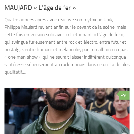
MAUJARD « L’âge de fer »
Quatre années après avoir réactivé son mythique Ubik,
Philippe Maujard revient enfin sur le devant de la scène, mais
cette fois en version solo avec cet étonnant « L’âge de fer »,
qui swingue furieusement entre rock et électro, entre futur et
nostalgie, entre humour et mélancolie, pour un album en quasi
« one man show » qui ne saurait laisser indifférent quiconque
s’intéresse sérieusement au rock rennais dans ce qu’il a de plus
qualitatif....
0