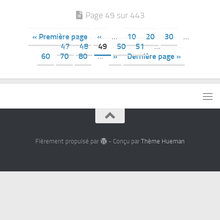
Page 49 sur 443
« Première page
«
…
10
20
30
…
47
48
49
50
51
…
60
70
80
…
»
Dernière page »
Fièrement propulsé par
- Conçu par
Thème Hueman