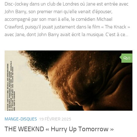
Disc-Jockey dans un club de Londres où Jane est entrée avec
John Barry, son premier mari qu’elle venait d’épouser,
accompagné par son mari à elle, le comédien Michael
Crawford, puisqu’il jouait justement dans le film « The Knack »
avec Jane, dont John Barry avait écrit la musique. C’est à ce...
0
MANGE-DISQUES
19 FÉVRIER 2025
THE WEEKND « Hurry Up Tomorrow »