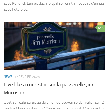
avec Kendrick Lamar, déclare qu’il se lierait à nouveau d’amitié
avec Future et...
0
NEWS
17 FÉVRIER 2025
Live like a rock star sur la passerelle Jim
Morrison
C’est sûr, cela aurait eu du chien de pouvoir se domicilier au 12
rue Jim Morrison dans le 12ème arrondissement. Mais si notre