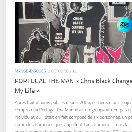
MANGE-DISQUES
2 OCTOBRE 2023
PORTUGAL THE MAN « Chris Black Chang
My Life »
Après huit albums publiés depuis 2006, certains n’ont toujou
compris que Portugal the Man était un groupe et non pas u
individu et qu’il était en fait composé de six personnes, un p
comm les Ramones qui s’appellent tous Ramone… mais là, 
avoir à adopter le patronyme. Alors avec ce 9ème CD il est 