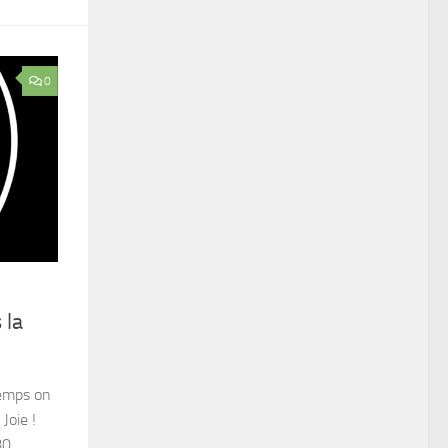
0
 la
temps on
Joie !
80,