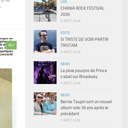
LIVE
–
CHANIA ROCK FESTIVAL
2026
6 AOÛT 2026
EDITO
SI TRISTE DE VOIR PARTIR
TRISTAM
0
5 AOÛT 2026
NEWS
La pluie pourpre de Prince
s’abat sur Broadway
4 AOÛT 2026
NEWS
Bernie Taupin sort un nouvel
album solo 39 ans après le
précédent
3 AOÛT 2026