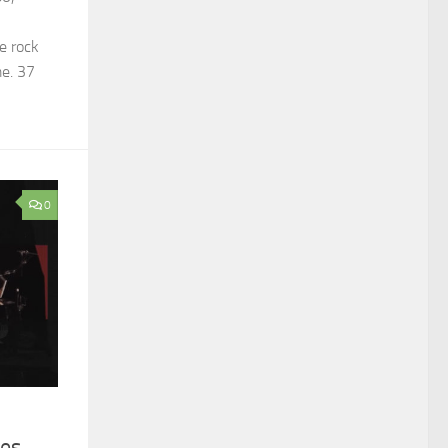
le rock
e. 37
0
les