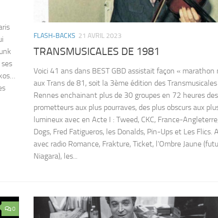
aris
FLASH-BACKS
21 AVRIL 2023
ui
TRANSMUSICALES DE 1981
funk
 ses
Voici 41 ans dans BEST GBD assistait façon « marathon
akos…
aux Trans de 81, soit la 3ème édition des Transmusicales
es
Rennes enchainant plus de 30 groupes en 72 heures des
prometteurs aux plus pourraves, des plus obscurs aux plu
lumineux avec en Acte I : Tweed, CKC, France-Angleterre
Dogs, Fred Fatigueros, les Donalds, Pin-Ups et Les Flics. A
avec radio Romance, Frakture, Ticket, l’Ombre Jaune (futu
Niagara), les...
0