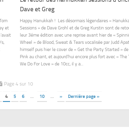
Dave et Greg
 Tom
Happy Hanukkah ! Les désormais légendaires « Hanukk
ey et
Sessions » de Dave Grohl et de Greg Kurstin sont de reto
’avait
leur 3éme édition avec une reprise avant hier de « Spinn
’s,
Wheel » de Blood, Sweat & Tears vocalisée par Judd Ap
t
himself puis hier le cover de « Get the Party Started » de
Pink au chant, et aujourd’hui encore plus fort avec « The
We Do For Love » de 10cc, il y a...
Page 4 sur 10
4
5
6
…
10
…
»
Dernière page »