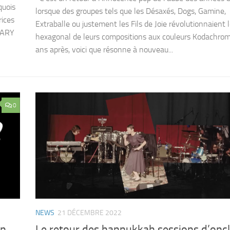
quois
lorsque des groupes tels que les Désaxés, Dogs, Gamine,
rices
Extraballe ou justement les Fils de Joie révolutionnaient 
 MARY
hexagonal de leurs compositions aux couleurs Kodachrom
ans après, voici que résonne à nouveau...
0
NEWS
21 DÉCEMBRE 2022
on
Le retour des hannukkah sessions d’onc