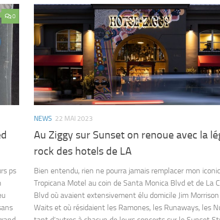
0
NEWS
22 MAI 2023
ed
Au Ziggy sur Sunset on renoue avec la l
rock des hotels de LA
rs ps
Bien entendu, rien ne pourra jamais remplacer mon iconi
n
Tropicana Motel au coin de Santa Monica Blvd et de La 
eu
Blvd où avaient extensivement élu domicile Jim Morriso
sans
Waits et où résidaient les Ramones, les Runaways, les N
grand
tant d’autres à chacun de leurs concerts sur le Sunset St