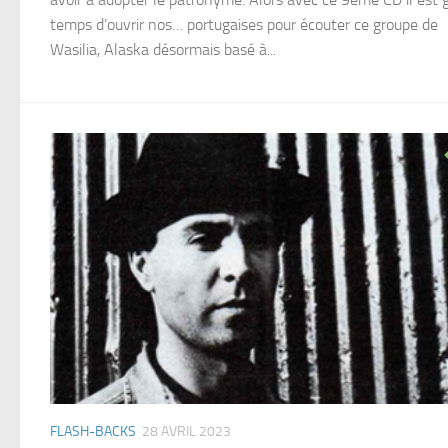
temps d’ouvrir nos… portugaises pour écouter ce groupe de
Wasilia, Alaska désormais basé à...
FLASH-BACKS
28 AVRIL 2023