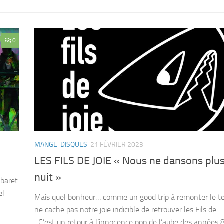
0
MANGE-DISQUES
21 FÉVRIER 2023
E
LES FILS DE JOIE « Nous ne dansons plus
nuit »
abaret
el
Mais quel bonheur… comme un good trip à remonter le 
ne cache pas notre joie indicible de retrouver les Fils de … 
C’est un retour à l’innocence pop de l’aube des années 