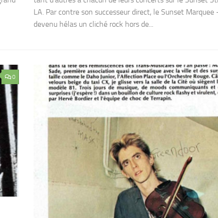
LA. Par contre son successeur direct, le Sunset Marquee 
devenu hélas un cliché rock hors de...
0