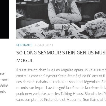
PORTRAITS
3 AVRIL 2023
SO LONG SEYMOUR STEIN GENIUS MUS
MOGUL
Il s’est éteint, chez lui à Los Angeles après un valeureux
ext
contre le cancer, Seymour Stein était âgé de 80 ans et il 
 sorti
des derniers nababs du rock avec son label légendaire Sir
éédité
records, sur lequel il avait signé la crème de la crème de 
ords
punk new yorkaise avec les Talking Heads, Blondie, les 
sans compter les Pretenders et Madonna. Son flair si affut