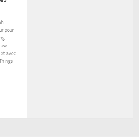
ah
ur pour
ing
atow
 et avec
 Things