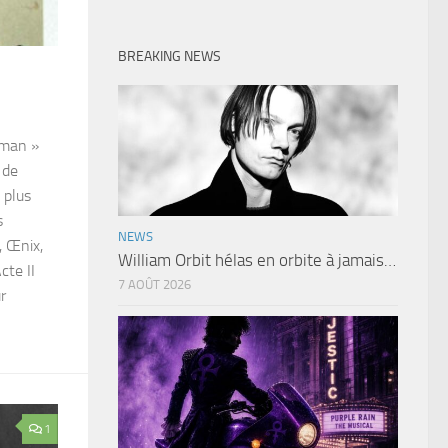
BREAKING NEWS
 man »
 de
 plus
s
NEWS
, Œnix,
William Orbit hélas en orbite à jamais…
cte II
7 AOÛT 2026
r
1