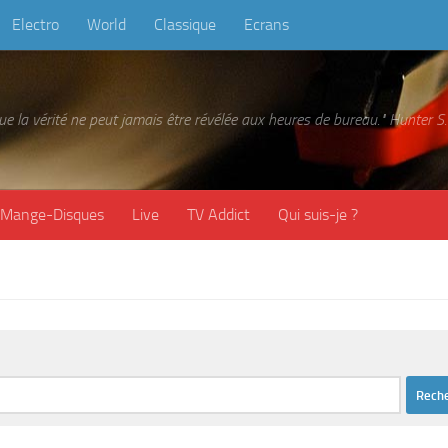
Electro
World
Classique
Ecrans
 que la vérité ne peut jamais être révélée aux heures de bureau." Hunter
Mange-Disques
Live
TV Addict
Qui suis-je ?