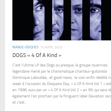
MANGE-DISQUES
14 AVRIL 2023
DOGS « 4 Of A Kind »
C’est l’ultime LP des Dogs ou presque, le groupe rouennais
légendaire mené par le charismatique chanteur-guitariste
Dominique Laboubée, et good news, le voici enfin réédité n
week à l’occasion du Disquaire Day. « 4 Of A Kind Vol 1 » est
en 1998, suivi par un « 4 Of A Kind Vol 2 » en 99, qui sera r
également l’an prochain par le fringuant label Deviation rec
et c’est...