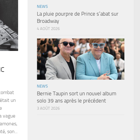
NEWS
La pluie pourpre de Prince s’abat sur
Broadway
4 AOÛT 2026
IC
NEWS
 combat
Bernie Taupin sort un nouvel album
était un
solo 39 ans après le précédent
e
3 AOÛT 2026
la vague
Ramones,
é, son...