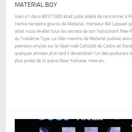
MATERIAL BOY
Voici 41 dans BEST GBD était juste sidéré de rencontrer à P
l’extra-terrestre gourou de Material, monsieur Bill Laswell q
allait nous révéler tous les secrets de son hallucinant free-
du Troisième Type. Le lider maximo de Material publiait alors
premiers vinyles sur le label indé Celluloïd de Castro et Kar
quelques années plus tard il deviendrait l’un des producers l
plus prisés de la scène New Yorkaise, mais en...