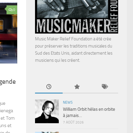
0
Music Maker Relief Foundation a été crée
pour préserver les traditions musicales du
Sud des Etats Unis, aidant directement les
musiciens qui les créent.
égende
NEWS
que
William Orbit hélas en orbite
Cienega
à jamais…
n et Tom
7 AOÛT 2026
uns et
rip de