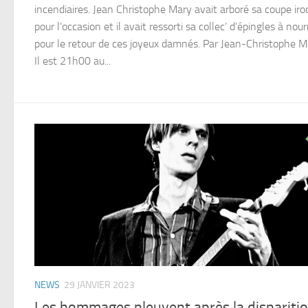
incendiaires. Jean Christophe Mary avait arboré sa coupe iro
pour l’occasion et il avait ressorti sa collec’ d’épingles à nour
pour le retour de ces joyeux damnés. Par Jean-Christophe
Il est 21h00 au...
NEWS
29 JANVIER 2023
Les hommages pleuvent après la dispariti