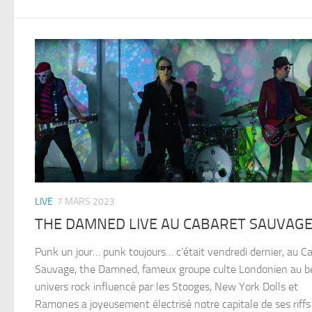
LIVE
7 MARS 2023
THE DAMNED LIVE AU CABARET SAUVAG
Punk un jour… punk toujours… c’était vendredi dernier, au C
Sauvage, the Damned, fameux groupe culte Londonien au b
univers rock influencé par les Stooges, New York Dolls et
Ramones a joyeusement électrisé notre capitale de ses riffs