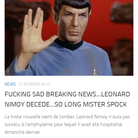
NEWS
27 FÉVRIER 2015
FUCKING SAD BREAKING NEWS…LEONARD
NIMOY DECEDE…SO LONG MISTER SPOCK
La triste nouvelle vient de tomber, Leonard Nimoy n’aura pas
survécu à l’emphysème pour lequel il avait été hospitalisé
dimanche dernier.