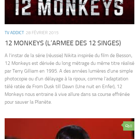
TV ADDICT
28 FÉVRIER 2015
12 MONKEYS (L’ARMEE DES 12 SINGES)
A l’instar de la série (réussie) Nikita inspirée du film de Besson,
12 Monkeys est dérivée du long métrage du même titre réalisé
par Terry Gilliam en 1995. A des années lumières d’une simple
photocopie ou d’un délayage à la ripoux, comme l’adaptation
télé ratée de From Dusk till Dawn (Une nuit en Enfer), 12
Monkeys nous entraine à vive allure dans sa course effrénée
pour sauver la Planète.
0