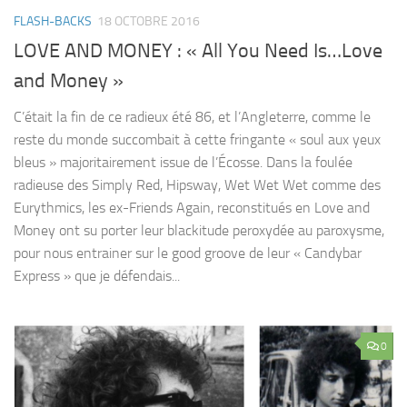
FLASH-BACKS
18 OCTOBRE 2016
LOVE AND MONEY : « All You Need Is…Love
and Money »
C’était la fin de ce radieux été 86, et l’Angleterre, comme le
reste du monde succombait à cette fringante « soul aux yeux
bleus » majoritairement issue de l’Écosse. Dans la foulée
radieuse des Simply Red, Hipsway, Wet Wet Wet comme des
Eurythmics, les ex-Friends Again, reconstitués en Love and
Money ont su porter leur blackitude peroxydée au paroxysme,
pour nous entrainer sur le good groove de leur « Candybar
Express » que je défendais...
0