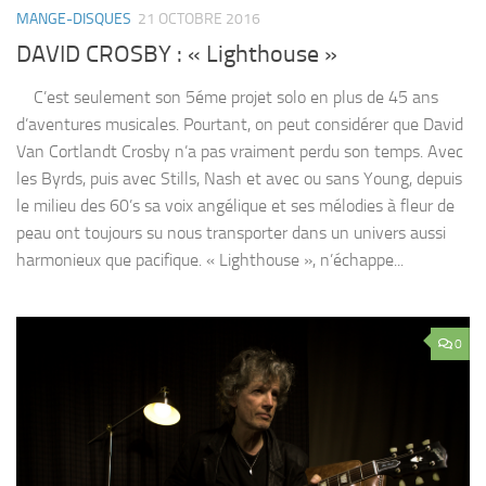
MANGE-DISQUES
21 OCTOBRE 2016
DAVID CROSBY : « Lighthouse »
C’est seulement son 5éme projet solo en plus de 45 ans
d’aventures musicales. Pourtant, on peut considérer que David
Van Cortlandt Crosby n’a pas vraiment perdu son temps. Avec
les Byrds, puis avec Stills, Nash et avec ou sans Young, depuis
le milieu des 60’s sa voix angélique et ses mélodies à fleur de
peau ont toujours su nous transporter dans un univers aussi
harmonieux que pacifique. « Lighthouse », n’échappe...
0