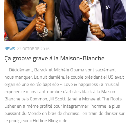
NEWS
23 OCTOBRE 2016
Ça groove grave à la Maison-Blanche
Décidément, Barack et Michèle Obama vont sacrément
nous manquer. La nuit dernière, le couple présidentiel US avait
organisé une soirée baptisée « Love & happiness : a musical
experience » invitant nombre d’artistes black à la Maison-
Blanche tels Common, Jill Scott, Janelle Monae et The Roots.
Usher en a même profité pour Intagrammer l’homme le plus
puissant du Monde en bras de chemise…en train de danser sur
le prodigieux « Hotline Bling » de...