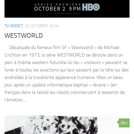
TV ADDICT
25 OCTOBRE 2016
WESTWORLD
Décalquée du fameux film SF « Westworld » de Michael
Crichton en 1973, la série WESTWORLD se déroule dans un
parc à thème western futuriste où les « visiteurs » peuvent se
livrer à toutes les exactions qui leur passent par la tête sur des
androïdes à la troublante apparence humaine. Mais un beau
jour, après un update informatique baptisé « rêverie » (en
français dans le texte) les robots commencent à ressentir de
l’émotion....
0