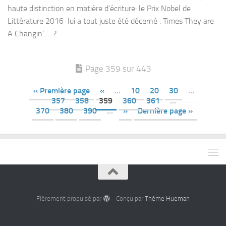
haute distinction en matière d’écriture: le Prix Nobel de
Littérature 2016 lui a tout juste été décerné : Times They are
A Changin’…. ?
Page 359 sur 443
« Première page
«
…
10
20
30
…
357
358
359
360
361
…
370
380
390
…
»
Dernière page »
Fièrement propulsé par
- Conçu par
Thème Hueman