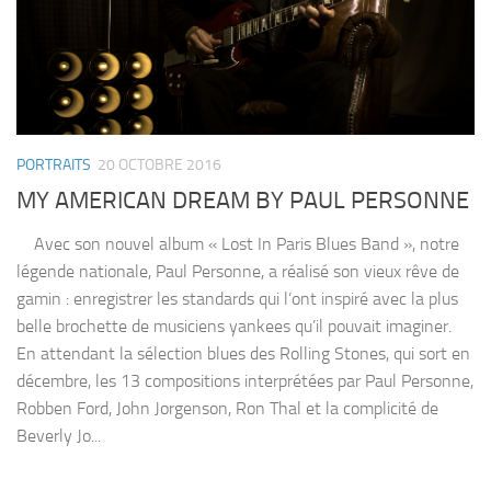
PORTRAITS
20 OCTOBRE 2016
MY AMERICAN DREAM BY PAUL PERSONNE
Avec son nouvel album « Lost In Paris Blues Band », notre
légende nationale, Paul Personne, a réalisé son vieux rêve de
gamin : enregistrer les standards qui l’ont inspiré avec la plus
belle brochette de musiciens yankees qu’il pouvait imaginer.
En attendant la sélection blues des Rolling Stones, qui sort en
décembre, les 13 compositions interprétées par Paul Personne,
Robben Ford, John Jorgenson, Ron Thal et la complicité de
Beverly Jo...