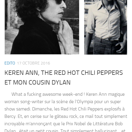
EDITO
17 OCTOBRE 2016
KEREN ANN, THE RED HOT CHILI PEPPERS
ET MON COUSIN DYLAN
What a fucking awesome week-end ! Keren Ann magique
woman song-writer sur la scène de l’Olympia pour un super
show samedi. Dimanche, les Red Hot Chili Peppers explosifs à
Bercy. Et, en cerise sur le gâteau rock, ce mail tout simplement
incroyable m’annonçant que le Prix Nobel de Littérature Bob
Dylan…était un petit cousin. Tout simplement hallucinant… et