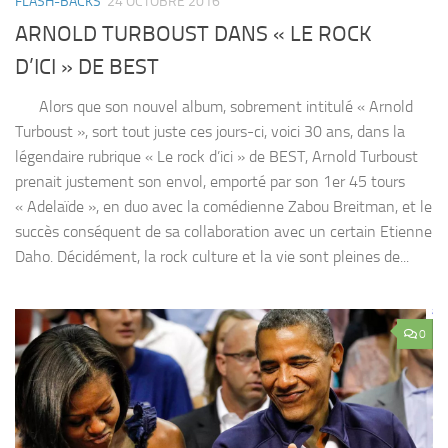
FLASH-BACKS
24 OCTOBRE 2016
ARNOLD TURBOUST DANS « LE ROCK
D’ICI » DE BEST
Alors que son nouvel album, sobrement intitulé « Arnold
Turboust », sort tout juste ces jours-ci, voici 30 ans, dans la
légendaire rubrique « Le rock d’ici » de BEST, Arnold Turboust
prenait justement son envol, emporté par son 1er 45 tours
« Adelaïde », en duo avec la comédienne Zabou Breitman, et le
succès conséquent de sa collaboration avec un certain Etienne
Daho. Décidément, la rock culture et la vie sont pleines de...
0