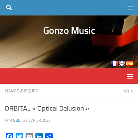
Skip to content
Gonzo Music
MANGE-DISQUES
0
ORBITAL « Optical Delusion »
PAR
GBD
·
2 FÉVRIER 2023
Facebook
Twitter
Email
LinkedIn
Partager