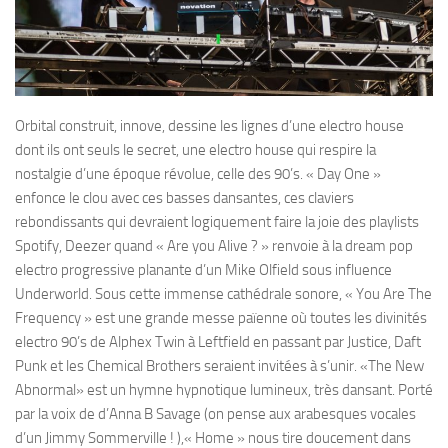
Orbital construit, innove, dessine les lignes d’une electro house
dont ils ont seuls le secret, une electro house qui respire la
nostalgie d’une époque révolue, celle des 90’s. « Day One »
enfonce le clou avec ces basses dansantes, ces claviers
rebondissants qui devraient logiquement faire la joie des playlists
Spotify, Deezer quand « Are you Alive ? » renvoie à la dream pop
electro progressive planante d’un Mike Olfield sous influence
Underworld. Sous cette immense cathédrale sonore, « You Are The
Frequency » est une grande messe païenne où toutes les divinités
electro 90’s de Alphex Twin à Leftfield en passant par Justice, Daft
Punk et les Chemical Brothers seraient invitées à s’unir. «The New
Abnormal» est un hymne hypnotique lumineux, très dansant. Porté
par la voix de d’Anna B Savage (on pense aux arabesques vocales
d’un Jimmy Sommerville ! ),« Home » nous tire doucement dans