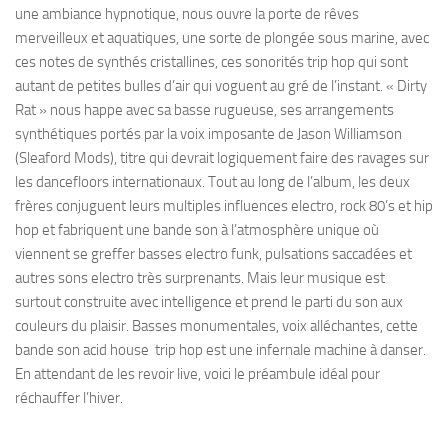
une ambiance hypnotique, nous ouvre la porte de rêves
merveilleux et aquatiques, une sorte de plongée sous marine, avec
ces notes de synthés cristallines, ces sonorités trip hop qui sont
autant de petites bulles d’air qui voguent au gré de l’instant. « Dirty
Rat » nous happe avec sa basse rugueuse, ses arrangements
synthétiques portés par la voix imposante de Jason Williamson
(Sleaford Mods), titre qui devrait logiquement faire des ravages sur
les dancefloors internationaux. Tout au long de l’album, les deux
frères conjuguent leurs multiples influences electro, rock 80’s et hip
hop et fabriquent une bande son à l’atmosphère unique où
viennent se greffer basses electro funk, pulsations saccadées et
autres sons electro très surprenants. Mais leur musique est
surtout construite avec intelligence et prend le parti du son aux
couleurs du plaisir. Basses monumentales, voix alléchantes, cette
bande son acid house trip hop est une infernale machine à danser.
En attendant de les revoir live, voici le préambule idéal pour
réchauffer l’hiver.