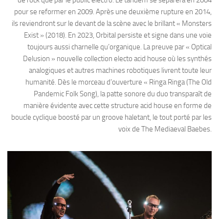
de rock que par le public electro. Le tandem se séparera en 2004
pour se reformer en 2009. Après une deuxième rupture en 2014,
ils reviendront sur le devant de la scène avec le brillant « Monsters
Exist » (2018). En 2023, Orbital persiste et signe dans une voie
toujours aussi charnelle qu’organique. La preuve par « Optical
Delusion » nouvelle collection electo acid house où les synthés
analogiques et autres machines robotiques livrent toute leur
humanité. Dès le morceau d’ouverture « Ringa Ringa (The Old
Pandemic Folk Song), la patte sonore du duo transparaît de
manière évidente avec cette structure acid house en forme de
boucle cyclique boosté par un groove haletant, le tout porté par les
voix de The Mediaeval Baebes.