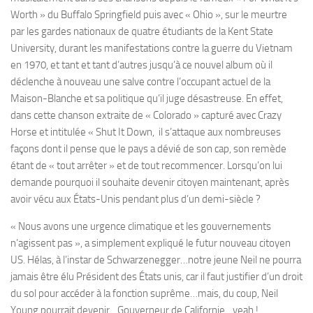
Worth » du Buffalo Springfield puis avec « Ohio », sur le meurtre
par les gardes nationaux de quatre étudiants de la Kent State
University, durant les manifestations contre la guerre du Vietnam
en 1970, et tant et tant d’autres jusqu’à ce nouvel album où il
déclenche à nouveau une salve contre l’occupant actuel de la
Maison-Blanche et sa politique qu’il juge désastreuse. En effet,
dans cette chanson extraite de « Colorado » capturé avec Crazy
Horse et intitulée « Shut It Down, il s’attaque aux nombreuses
façons dont il pense que le pays a dévié de son cap, son remède
étant de « tout arrêter » et de tout recommencer. Lorsqu’on lui
demande pourquoi il souhaite devenir citoyen maintenant, après
avoir vécu aux États-Unis pendant plus d’un demi-siècle ?
« Nous avons une urgence climatique et les gouvernements
n’agissent pas », a simplement expliqué le futur nouveau citoyen
US. Hélas, à l’instar de Schwarzenegger…notre jeune Neil ne pourra
jamais être élu Président des États unis, car il faut justifier d’un droit
du sol pour accéder à la fonction suprême…mais, du coup, Neil
Young pourrait devenir…Gouverneur de Californie…yeah !