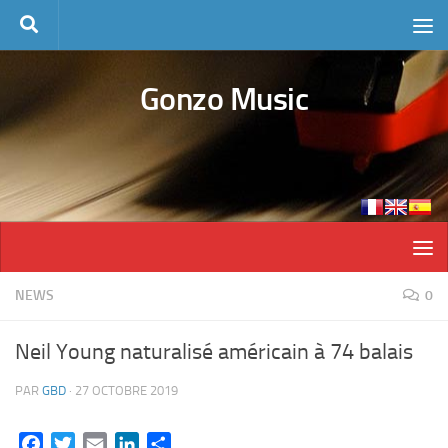
Skip to content
Gonzo Music
NEWS
0
Neil Young naturalisé américain à 74 balais
PAR
GBD
·
27 OCTOBRE 2019
Facebook
Twitter
Email
LinkedIn
Partager