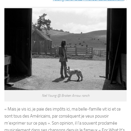
Neil Young @ Broken Arrow ranch
« Mais je vis ici, je paie des impôts ici, ma belle-famille vit ici et ce
sont tous des Américains, par conséquent je veux pouvoir
m’exprimer sur ce pays ». Son opinion, il l’a souvent proclamée
musicalement dans ses chansons depuis le fameux « For What It’s