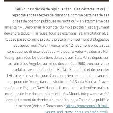
Neil Young a décidé de répliquer à tous les détracteurs qui lui
reprochaient ses textes de chansons, comme certaines de ses
prises de position publiques au motif qu' » il n’était même pas
américain « . Désormais, à compter du mois prochain, cet argument
deviendra caduc. « J’ai réussi tous les examens ; j’ai ma citation et, si
tout se passe comme prévu, je prêterai mon serment d’allégeance
peu après mon 74e anniversaire, le 12 novembre prochain. La
conséquence directe, c’est que » je pourrai voter « , a déclaré Neil
Young, qui a vécu les deux tiers de sa vie aux États-Unis depuis son
arrivée à Los Angeles, au milieu des années 1960, avec son vieux
corbillard avant de fonder le Buffalo Springfield et de percuter
l’Histoire. « Je suis toujours Canadien ; rien ne peut m’enlever cela
« , a poursuivi Young dans un studio situé à Santa Monica où, avec
son épouse légitime Daryl Hannah, ils mettaient la dernière main au
montage de leur documentaire intitulé « Mountaintop » consacré à
l’enregistrement du dernier album de Young, « Colorado » publié le
25 octobre (Voir sur Gonzomusic
https://gonzomusic.fr/neil-
young-and-crazy-horse-colorado.html
) .