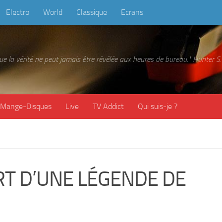
Electro
World
Classique
Ecrans
 que la vérité ne peut jamais être révélée aux heures de bureau." Hunter
Mange-Disques
Live
TV Addict
Qui suis-je ?
T D’UNE LÉGENDE DE