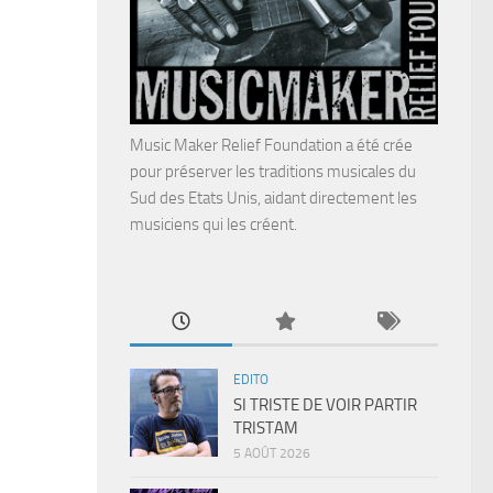
Music Maker Relief Foundation a été crée
pour préserver les traditions musicales du
Sud des Etats Unis, aidant directement les
musiciens qui les créent.
EDITO
SI TRISTE DE VOIR PARTIR
TRISTAM
5 AOÛT 2026