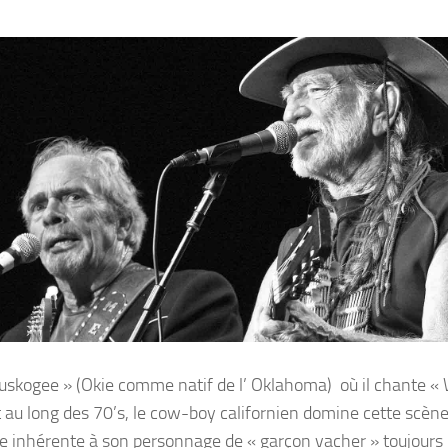
Muskogee » (Okie comme natif de l’ Oklahoma) où il chante «
au long des 70’s, le cow-boy californien domine cette scèn
olie inhérente à son personnage de « garçon vacher » toujours