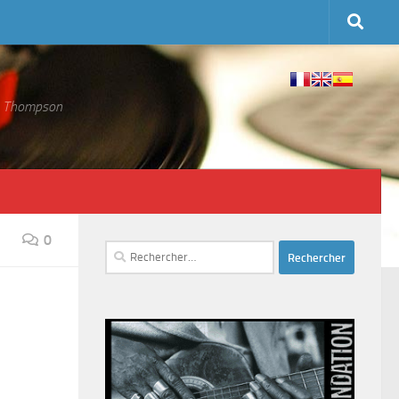
 S. Thompson
0
Rechercher :