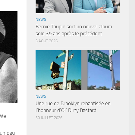
NEWS
Bernie Taupin sort un nouvel album
solo 39 ans après le précédent
3 AOÛT 2026
NEWS
Une rue de Brooklyn rebaptisée en
l’honneur d’Ol’ Dirty Bastard
 We
30 JUILLET 2026
e
 un peu