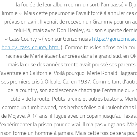
la foulée de leur album commun sorti l’an passé « Dj
Jimmie ». Mais cette pneumonie l’avait forcé à annuler ces 
prévus en avril. Il venait de recevoir un Grammy pour un au
celui-là, mais avec Don Henley, sur son superbe derni
« Cass County » ( voir sur Gonzomusis
https://gonzomusic
henley-cass-county.html
). Comme tous les héros de la coun
racines de Merle étaient ancrées dans le grand sud, en O
mais la crise des années trente avait poussé ses parents 
l’aventure en Californie. Voilà pourquoi Merle Ronald Haggar
ses premiers cris à Oildale, Ca, en 1937. Comme tant d’autr
de la country, son adolescence chaotique l’entraine du «
côté » de la route. Petits larcins et autres bastons, Mer
comme un tumbleweed, ces herbes folles qui roulent dans l
de Mojave. À 14 ans, il fugue avec un copain jusqu’au Texas. 
expérimenter la prison pour de vrai. Il n’a pas vingt ans. Mai
prison forme un homme à jamais. Mais cette fois ce sera pour 