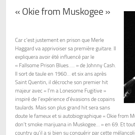
« Okie from Muskogee »
Car c’est justement en prison que Merle
Haggard va apprivoiser sa première guitare. Il
expliquera avoir été influencé par le
« Fallsome Prison Blues….. » de Johnny Cash.
Il sort de taule en 1960… et six ans après
Saint Quentin, il décroche son premier hit
majeur avec « I’m a Lonesome Fugitive »
inspiré de l’expérience d’évasions de copains
taulards. Mais son plus grand hit sera sans
doute le fameux et si autobiographique « Okie from 
don’t smoke marijuana in Muskogee… » en 69. Et tout 
country qu’il a si bien su conquérir par cette mélanc