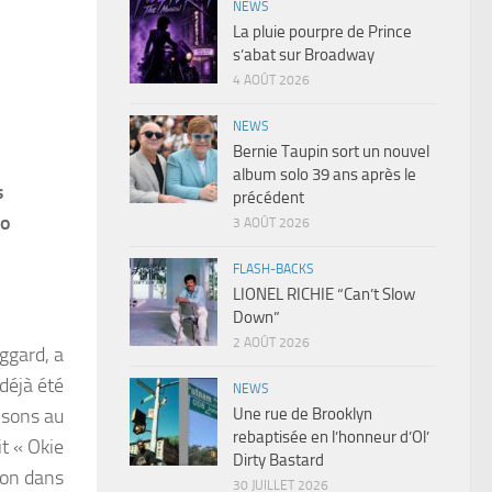
NEWS
La pluie pourpre de Prince
s’abat sur Broadway
4 AOÛT 2026
NEWS
Bernie Taupin sort un nouvel
album solo 39 ans après le
s
précédent
lo
3 AOÛT 2026
FLASH-BACKS
LIONEL RICHIE “Can’t Slow
Down”
2 AOÛT 2026
ggard, a
déjà été
NEWS
Une rue de Brooklyn
isons au
rebaptisée en l’honneur d’Ol’
t « Okie
Dirty Bastard
son dans
30 JUILLET 2026