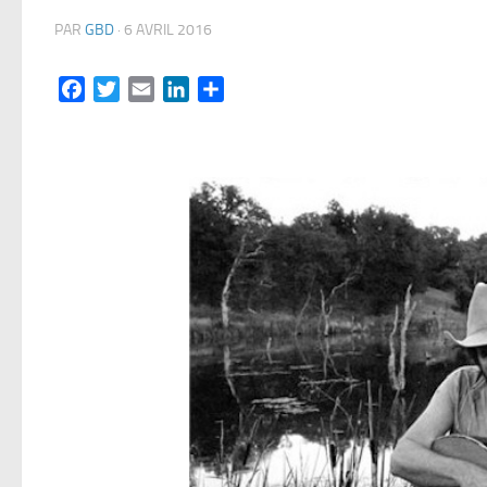
PAR
GBD
·
6 AVRIL 2016
Facebook
Twitter
Email
LinkedIn
Partager