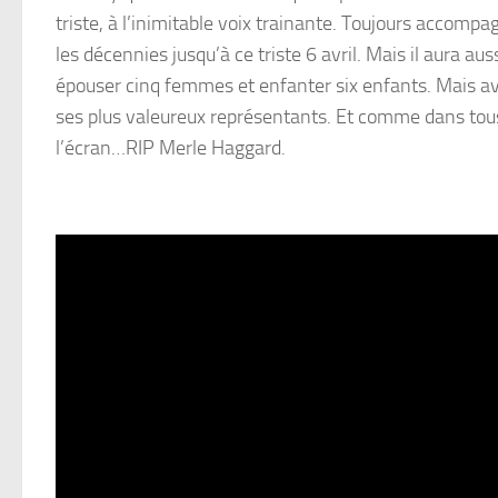
triste, à l’inimitable voix trainante. Toujours accomp
les décennies jusqu’à ce triste 6 avril. Mais il aura a
épouser cinq femmes et enfanter six enfants. Mais a
ses plus valeureux représentants. Et comme dans tous 
l’écran…RIP Merle Haggard.