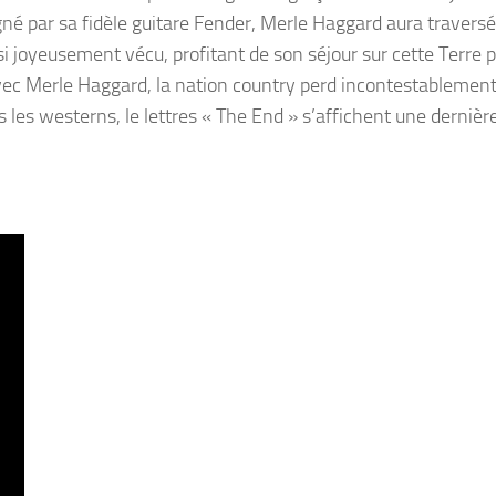
agné par sa fidèle guitare Fender, Merle Haggard aura traversé
ussi joyeusement vécu, profitant de son séjour sur cette Terre 
vec Merle Haggard, la nation country perd incontestablement
les westerns, le lettres « The End » s’affichent une dernière