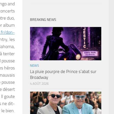
ango and
concerts
tre duo,
BREAKING NEWS
er album
.fr/don-
try, les
klahoma,
à tenter
d pousse
NEWS
es héros
La pluie pourpre de Prince s’abat sur
 mauvais
Broadway
le pousse
4 AOÛT 2026
e désert
Il goute
s ne dit-
le bien.