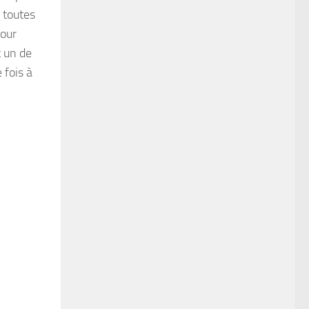
 toutes
pour
 un de
 fois à