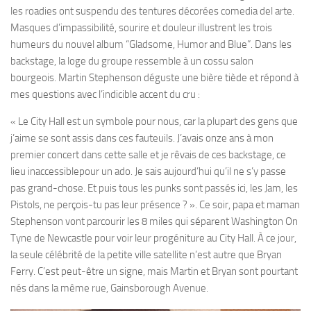
les roadies ont suspendu des tentures décorées comedia del arte.
Masques d’impassibilité, sourire et douleur illustrent les trois
humeurs du nouvel album “Gladsome, Humor and Blue”. Dans les
backstage, la loge du groupe ressemble à un cossu salon
bourgeois. Martin Stephenson déguste une bière tiède et répond à
mes questions avec l’indicible accent du cru :
« Le City Hall est un symbole pour nous, car la plupart des gens que
j’aime se sont assis dans ces fauteuils. J’avais onze ans à mon
premier concert dans cette salle et je rêvais de ces backstage, ce
lieu inaccessiblepour un ado. Je sais aujourd’hui qu’il ne s’y passe
pas grand-chose. Et puis tous les punks sont passés ici, les Jam, les
Pistols, ne perçois-tu pas leur présence ? ». Ce soir, papa et maman
Stephenson vont parcourir les 8 miles qui séparent Washington On
Tyne de Newcastle pour voir leur progéniture au City Hall. À ce jour,
la seule célébrité de la petite ville satellite n’est autre que Bryan
Ferry. C’est peut-être un signe, mais Martin et Bryan sont pourtant
nés dans la même rue, Gainsborough Avenue.