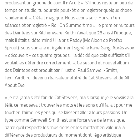
produisant un groupe du coin. ll m’a dit: « S’il nous reste un peu de
temps en studio, tu pourrais peut-être enregistrer quelque chose
rapidement ». C’était magique. Nous avons suivi Hurrah ! en
séances et enregistré « Roll On Summertime », le premier 45 tours
des Daintees sur Kitchenware. Keith n’avait que 23 ans à l’époque,
mais il était si déterminé ! Il a pris Paddy (Mc Aloon de Prefab
Sprout) sous son aile et également signé le Kane Gang. Après avoir
« découvert » ces quatre groupes, il a décidé que cela suffisait s’il
voulait les défendre correctement. ». Ce second et nouvel album
des Daintees est produit par l’illustre Paul Samwell-Smith,
l’ex- Yardbird devenu réalisateur attitré de Cat Stevens, et de All
About Eve.
« Je n’ai jamais été fan de Cat Stevens, mais lorsque je le voyais à la
télé, ce mec savait trouver les mots et les sons qu’il fallait pour me
toucher. J’aime les gens qui se laissent aller à leurs passions. Un
type comme Samwell-Smith est une force vive de la musique,
parce qu’il respecte les musiciens en les mettant en valeur à la
différence des producteurs du moment dont l’égo artistique