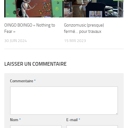
OINGO BOINGO « Nothing to
Gonzomusic (presque)
Fear »
fermé… pour travaux
30 JUIN 2024
15 MAI 2023
LAISSER UN COMMENTAIRE
Commentaire
*
Nom
*
E-mail
*