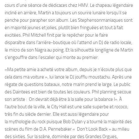
cours d’une séance de dédicaces chez HMV. Le chapeau légendaire
incliné en arrière, Martin a toujours un sourire lunaire lorsqu’il se
penche pour parapher son album. Les Stephensonmaniaques sont
en majorité jeunes et jolies, plutôt bien fringuées et tout à fait
excitées. Phil Mitchell finit par le repêcher pour le faire
disparaître dans l’arrière-boutique où l’attend un DJ de radio locale,
le micro de son Nagra au poing. Et la silhouette longiligne de Martin
s’engouffre dans l’escalier qui monte au premier.
«Ma petite amie a acheté votre album, depuis je n’écoute plus que
cela dans ma voiture », lui lance le DJ joufflu moustachu. Après une
régate de questions bateaux, notre marin prend le large. Le public
des Daintees est bien de toutes les couleurs. Phil planning secoue
son artiste : On devrait déjà être à la salle pour la balance l». À
l’autre bout de la ville, le City Hall est une salle superbe et rococo,
très fin du siècle dernier. Elle est aussi légendaire pour
la mythologie du rock puisque Bob Dylan y a tourné la majorité des
scènes du film de D.A. Pennebaker « Don’t Look Back » au milieu
des sixties. Sur la scène, dominée par des Grandes Orgues,