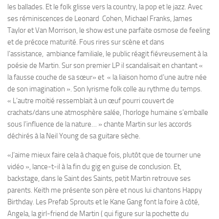
les ballades. Et le folk glisse vers la country, la pop et le jazz. Avec
ses réminiscences de Leonard Cohen, Michael Franks, James
Taylor et Van Morrison, le show est une parfaite osmose de feeling
et de précoce maturité. Fous rires sur scène et dans
l’assistance, ambiance familiale, le public réagit fiévreusement à la
poésie de Martin. Sur son premier LP il scandalisait en chantant «
la fausse couche de sa sœur» et « la liaison homo d’une autre née
de son imagination ». Son lyrisme folk colle au rythme du temps.
« L’autre moitié ressemblait à un œuf pourri couvert de
crachats/dans une atmosphère salée, l’horloge humaine s’emballe
sous l’influence de la nature… » chante Martin sur les accords
déchirés à la Neil Young de sa guitare sèche.
«J’aime mieux faire cela à chaque fois, plutôt que de tourner une
vidéo », lance-t-il à la fin du gig en guise de conclusion. Et,
backstage, dans le Saint des Saints, petit Martin retrouve ses
parents. Keith me présente son père et nous lui chantons Happy
Birthday. Les Prefab Sprouts et le Kane Gang font la foire à côté,
Angela, la girl-friend de Martin ( qui figure sur la pochette du