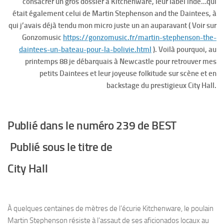
consacrer un gros dossier à Kitchenware, leur label indé…qui
était également celui de Martin Stephenson and the Daintees, à
qui j’avais déjà tendu mon micro juste un an auparavant
( Voir sur
Gonzomusic
https://gonzomusic.fr/martin-stephenson-the-
daintees-un-bateau-pour-la-bolivie.html
). Voilà pourquoi, au
printemps 88 je débarquais à Newcastle pour retrouver mes
petits Daintees et leur joyeuse folkitude sur scène et en
backstage du prestigieux City Hall.
Publié dans le numéro 239 de BEST
Publié sous le titre de
City Hall
À quelques centaines de mètres de l’écurie Kitchenware, le poulain
Martin Stephenson résiste à l’assaut de ses aficionados locaux au