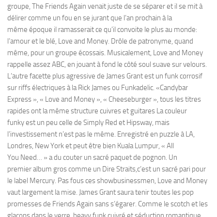
groupe, The Friends Again venait juste de se séparer et il se mit à
délirer comme un fou en se jurant que l’an prochain à la
même époque il ramasserait ce qu’il convoite le plus au monde:
l’amour et le blé, Love and Money. Drôle de patronyme, quand
même, pour un groupe écossais. Musicalement, Love and Money
rappelle assez ABC, en jouant à fond le côté soul suave sur velours.
L’autre facette plus agressive de James Grant est un funk corrosif
sur riffs électriques à la Rick James ou Funkadelic. «Candybar
Express », « Love and Money », « Cheeseburger », tous les titres
rapides ont la même structure cuivres et guitares La couleur
funky est un peu celle de Simply Red et Hipsway, mais
l’investissement n’est pas le même. Enregistré en puzzle à LA,
Londres, New York et peut être bien Kuala Lumpur, « All
You Need… » a du couter un sacré paquet de pognon. Un
premier album gros comme un Dire Straits,c’est un sacré pari pour
le label Mercury. Pas fous ces showbusinessmen, Love and Money
vaut largement la mise. James Grant saura tenir toutes les pop
promesses de Friends Again sans s’égarer. Comme le scotch et les
glaçons dans le verre, heavy funk cuivré et séduction romantique