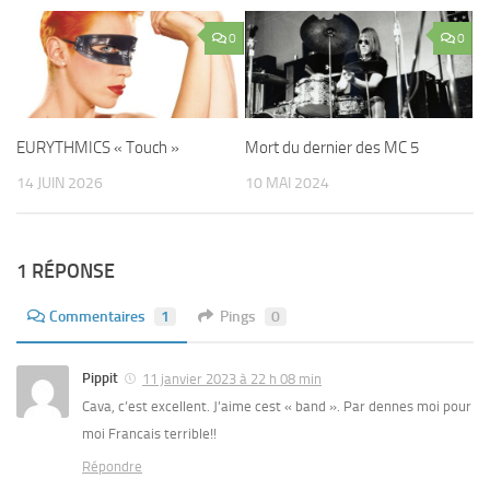
0
0
EURYTHMICS « Touch »
Mort du dernier des MC 5
14 JUIN 2026
10 MAI 2024
1 RÉPONSE
Commentaires
1
Pings
0
Pippit
11 janvier 2023 à 22 h 08 min
Cava, c’est excellent. J’aime cest « band ». Par dennes moi pour
moi Francais terrible!!
Répondre