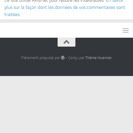
Ce site utilise Akismet pour réduire les indésirables.
En savoir
plus sur la façon dont les données de vos commentaires sont
traitées
.
Fièrement propulsé par
- Conçu par
Thème Hueman