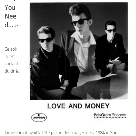
You
Nee
d… »
Ce soir
là, en
sortant
du ciné,
James Grant avait la tête pleine des images de « 1984 ». Son