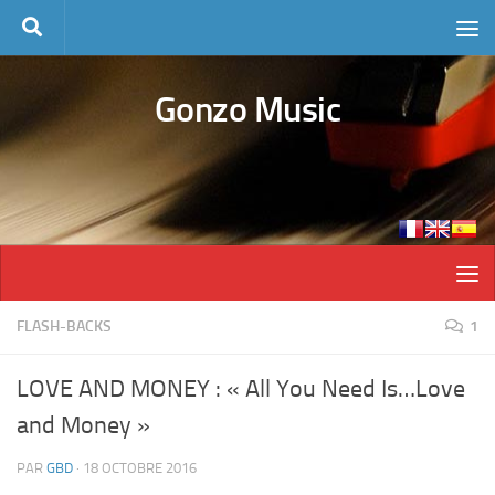
Skip to content
Gonzo Music
FLASH-BACKS
1
LOVE AND MONEY : « All You Need Is…Love
and Money »
PAR
GBD
·
18 OCTOBRE 2016