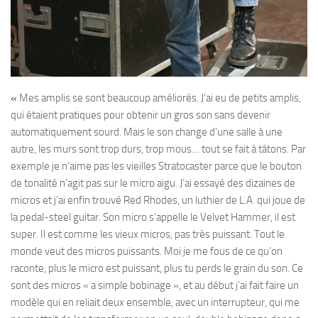
«
Mes amplis se sont beaucoup améliorés. J’ai eu de petits amplis,
qui étaient pratiques pour obtenir un gros son sans devenir
automatiquement sourd. Mais le son change d’une salle à une
autre, les murs sont trop durs, trop mous… tout se fait à tâtons. Par
exemple je n’aime pas les vieilles Stratocaster parce que le bouton
de tonalité n’agit pas sur le micro aigu. J’ai essayé des dizaines de
micros et j’ai enfin trouvé Red Rhodes, un luthier de L.A. qui joue de
la pedal-steel guitar. Son micro s’appelle le Velvet Hammer, il est
super. Il est comme les vieux micros, pas très puissant. Tout le
monde veut des micros puissants. Moi je me fous de ce qu’on
raconte, plus le micro est puissant, plus tu perds le grain du son. Ce
sont des micros « a simple bobinage », et au début j’ai fait faire un
modèle qui en reliait deux ensemble, avec un interrupteur, qui me