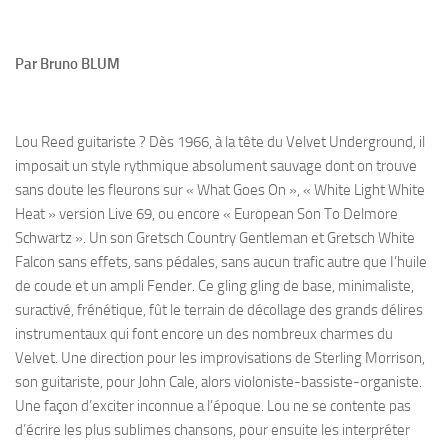
Par Bruno BLUM
Lou Reed guitariste ? Dès 1966, à la tête du Velvet Underground, il
imposait un style rythmique absolument sauvage dont on trouve
sans doute les fleurons sur « What Goes On », « White Light White
Heat » version Live 69, ou encore « European Son To Delmore
Schwartz ». Un son Gretsch Country Gentleman et Gretsch White
Falcon sans effets, sans pédales, sans aucun trafic autre que I’huile
de coude et un ampli Fender. Ce gling gling de base, minimaliste,
suractivé, frénétique, fût le terrain de décollage des grands délires
instrumentaux qui font encore un des nombreux charmes du
Velvet. Une direction pour les improvisations de Sterling Morrison,
son guitariste, pour John Cale, alors violoniste-bassiste-organiste.
Une façon d’exciter inconnue a l’époque. Lou ne se contente pas
d’écrire les plus sublimes chansons, pour ensuite les interpréter