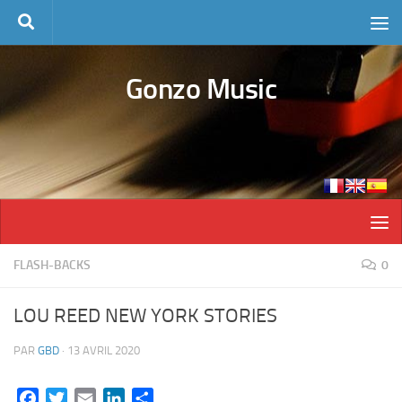
Skip to content
Gonzo Music
FLASH-BACKS
0
LOU REED NEW YORK STORIES
PAR
GBD
·
13 AVRIL 2020
Facebook
Twitter
Email
LinkedIn
Partager