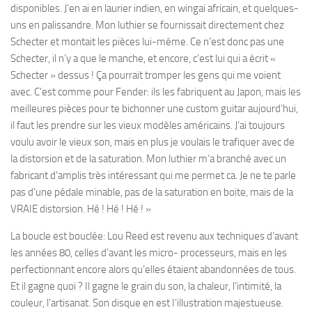
disponibles. J’en ai en laurier indien, en wingai africain, et quelques-
uns en palissandre. Mon luthier se fournissait directement chez
Schecter et montait les pièces lui-méme. Ce n’est donc pas une
Schecter, il n’y a que le manche, et encore, c’est lui qui a écrit «
Schecter » dessus ! Ça pourrait tromper les gens qui me voient
avec. C’est comme pour Fender: ils les fabriquent au Japon, mais les
meilleures pièces pour te bichonner une custom guitar aujourd’hui,
il faut les prendre sur les vieux modèles américains. J’ai toujours
voulu avoir le vieux son, mais en plus je voulais le trafiquer avec de
la distorsion et de la saturation. Mon luthier m’a branché avec un
fabricant d’amplis très intéressant qui me permet ca. Je ne te parle
pas d’une pédale minable, pas de la saturation en boite, mais de la
VRAIE distorsion. Hé ! Hé ! Hé ! »
La boucle est bouclée: Lou Reed est revenu aux techniques d’avant
les années 80, celles d’avant les micro- processeurs, mais en les
perfectionnant encore alors qu’elles étaient abandonnées de tous.
Et il gagne quoi ? Il gagne le grain du son, la chaleur, l’intimité, la
couleur, l’artisanat. Son disque en est I’illustration majestueuse.