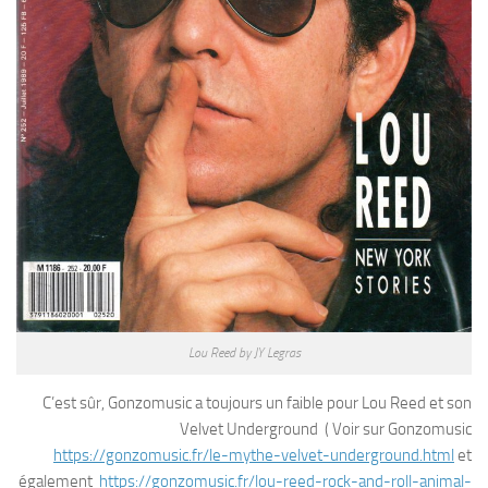
Lou Reed by JY Legras
C’est sûr, Gonzomusic a toujours un faible pour Lou Reed et son
Velvet Underground ( Voir sur Gonzomusic
https://gonzomusic.fr/le-mythe-velvet-underground.html
et
également
https://gonzomusic.fr/lou-reed-rock-and-roll-animal-