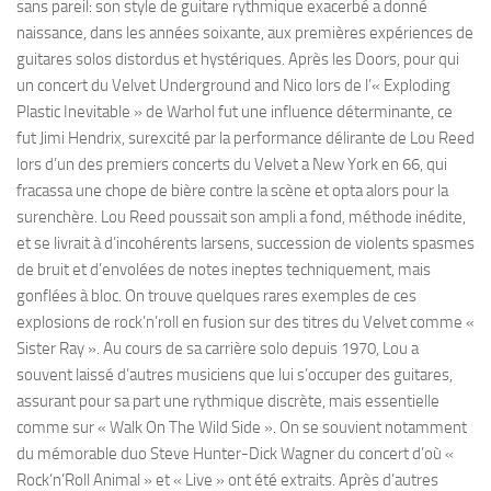
sans pareil: son style de guitare rythmique exacerbé a donné
naissance, dans les années soixante, aux premières expériences de
guitares solos distordus et hystériques. Après les Doors, pour qui
un concert du Velvet Underground and Nico lors de l’« Exploding
Plastic Inevitable » de Warhol fut une influence déterminante, ce
fut Jimi Hendrix, surexcité par la performance délirante de Lou Reed
lors d’un des premiers concerts du Velvet a New York en 66, qui
fracassa une chope de bière contre la scène et opta alors pour la
surenchère. Lou Reed poussait son ampli a fond, méthode inédite,
et se livrait à d’incohérents larsens, succession de violents spasmes
de bruit et d’envolées de notes ineptes techniquement, mais
gonflées à bloc. On trouve quelques rares exemples de ces
explosions de rock’n’roll en fusion sur des titres du Velvet comme «
Sister Ray ». Au cours de sa carrière solo depuis 1970, Lou a
souvent laissé d’autres musiciens que lui s’occuper des guitares,
assurant pour sa part une rythmique discrète, mais essentielle
comme sur « Walk On The Wild Side ». On se souvient notamment
du mémorable duo Steve Hunter-Dick Wagner du concert d’où «
Rock’n’Roll Animal » et « Live » ont été extraits. Après d’autres