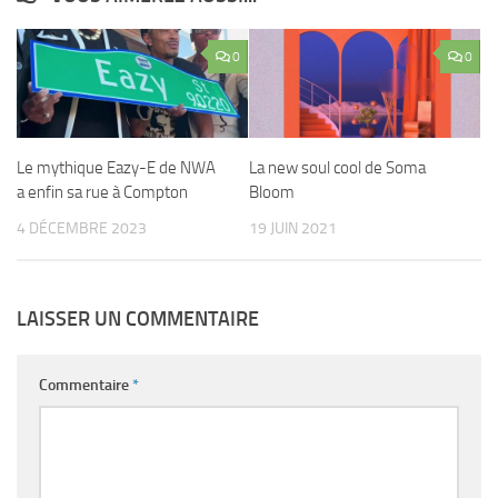
0
0
Le mythique Eazy-E de NWA
La new soul cool de Soma
a enfin sa rue à Compton
Bloom
4 DÉCEMBRE 2023
19 JUIN 2021
LAISSER UN COMMENTAIRE
Commentaire
*