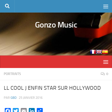
Skip to content
Gonzo Music
PORTRAITS
0
LL COOL J ENFIN STAR SUR HOLLYWOOD
PAR
GBD
·
25 JANVIER 2016
Facebook
Twitter
Email
LinkedIn
Partager