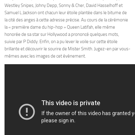
Westley Snipes, Johny Depp, Sonny & Cher, David Hasselhoff et
Samuel L Jackson ont chacun leur étoile plantée dans le bitume de
la cité des anges à cette adresse précise. Au cours de la cérémonie
la « première dame du hip-hop » Queen Latifah, elle même
honorée de sa star sur Hollywood a prononcé quelques mots,
suivie par P Diddy. Enfin, on a pu lever le voile sur cette étoile
brillante et découvrir le sourire de Mister Smith. Jugez-en par vous-
mêmes avec les images de cet évènement.