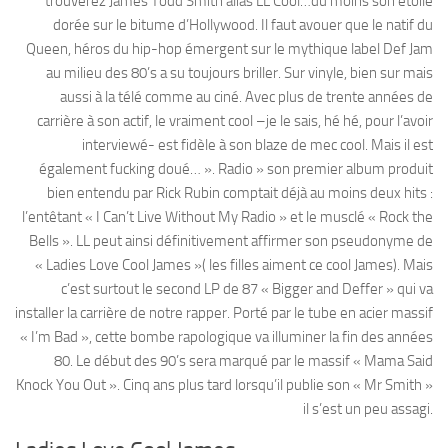
trouverez James Todd Smith alias LL Cool…du moins son étoile
dorée sur le bitume d’Hollywood. Il faut avouer que le natif du
Queen, héros du hip-hop émergent sur le mythique label Def Jam
au milieu des 80’s a su toujours briller. Sur vinyle, bien sur mais
aussi à la télé comme au ciné. Avec plus de trente années de
carrière à son actif, le vraiment cool –je le sais, hé hé, pour l’avoir
interviewé- est fidèle à son blaze de mec cool. Mais il est
également fucking doué… ». Radio » son premier album produit
bien entendu par Rick Rubin comptait déjà au moins deux hits :
l’entêtant « I Can’t Live Without My Radio » et le musclé « Rock the
Bells ». LL peut ainsi définitivement affirmer son pseudonyme de
« Ladies Love Cool James »( les filles aiment ce cool James). Mais
c’est surtout le second LP de 87 « Bigger and Deffer » qui va
installer la carrière de notre rapper. Porté par le tube en acier massif
« I’m Bad », cette bombe rapologique va illuminer la fin des années
80. Le début des 90’s sera marqué par le massif « Mama Said
Knock You Out ». Cinq ans plus tard lorsqu’il publie son « Mr Smith »
il s’est un peu assagi.