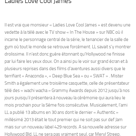
Ladies Love Cool James
Il est vrai que monsieur « Ladies Love Cool James » est devenu une
vedette à la télé avec le TV show « In The House » sur NBC où il
incarne le personnage central de la série, le tenancier de la salle de
gym où tout le monde se retrouve forcément. LL savait s’y montrer
drolissime. Il n’est donc guère étonnant qu’Hollywood ne finisse
par lui faire les yeux doux. On a ainsi pu le voir sur grand écran et à
plusieurs reprises dans des films d’aventures aussi divers que le
terrifiant « Anaconda », « Deep Blue Sea » ou « SWAT » . Mister
Smith a également une troisième casquette, celle de présentateur
télé des « wachi wacha » Grammy Awards depuis 2012 jusqu’à nos
jours puisqu’il présentera à nouveau la cérémonie qui aura lieu le
mois prochain pour la 5éme fois consécutive. Musicalement, l’ami
LL a publié 13 albums en 30 ans dont le dernier « Authentic »
millésimé 2013 était le tout premier qui ne soit pas sur def Jam
mais sur un nouveau label 429 records. A sa nouvelle adresse sur
Hollywood Bld, LL ne sera pas vraiment seul, car Meryl Streep,