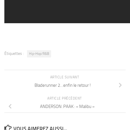
Étiquettes :
Hip-Hop/R&B
ARTICLE SUIVANT
Bladerunner 2…enfin le retour !
ARTICLE PRÉCÉDENT
ANDERSON .PAAK : « Malibu »
VOUS AIMEREZ AUSSI...