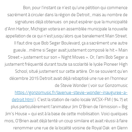
Bon, pour l’instant ce n’est qu’une pétition qui commence
sacrément à circuler dans la région de Detroit , mais au nombre de
signatures déjà obtenues on peut espérer que la municipalité
d’Ann Harbor, Michigan votera en assemblée municipale la nouvelle
appellation de ce qui n’est jusqu’alors que banalement Main Street.
Il faut dire que Bob Seger Boulevard, ça a sacrément une autre
gueule…même si Seger avait justement composé le hit « Main
Street » justement sur son « Night Moves ». Or, l’ami Bob Seger a
justement fréquenté durant toute sa scolarité le lycée Pioneer High
School, situé justement sur cette artère. On se souvient qu’en
décembre 2015 Detroit avait déjà rebaptisé une rue en l’honneur
de Stevie Wonder ( voir sur Gonzomusic
https://gonzomusic.fr/lavenue-stevie-wonder-inauguree-a-
detroit.html
). C’est la station de radio locale WCSX-FM ( 94.7) et
plus particulièrement l’animateur Jim O’Brien de l’émission « Big
Jim’s House » qui est à la base de cette mobilisation. Voici quelques
mois, O’Brien avait déjà tenté un coup similaire et avait réussi à faire
renommer une rue de la localité voisine de Royal Oak en Glenn