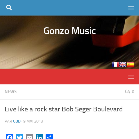
Skip to content
Gonzo Music
NEWS
0
Live like a rock star Bob Seger Boulevard
PAR
GBD
·
9 MAI 2018
Facebook
Twitter
Email
LinkedIn
Partager