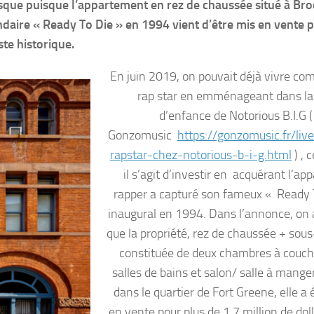
sque puisque l’appartement en rez de chaussée situé à Br
ndaire « Ready To Die » en 1994 vient d’être mis en vente 
ste historique.
En juin 2019, on pouvait déjà vivre c
rap star en emménageant dans l
d’enfance de Notorious B.I.G (
Gonzomusic
https://gonzomusic.fr/live
rapstar-chez-notorious-b-i-g.html
) , 
il s’agit d’investir en acquérant l’app
rapper a capturé son fameux « Ready 
inaugural en 1994. Dans l’annonce, on
que la propriété, rez de chaussée + sous
constituée de deux chambres à couch
salles de bains et salon/ salle à mange
dans le quartier de Fort Greene, elle a
en vente pour plus de 1,7 million de doll