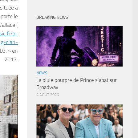
située à
 porte le
BREAKING NEWS
allace (
ic.fr/a-
g-clan-
.G. » en
2017.
NEWS
La pluie pourpre de Prince s’abat sur
Broadway
4 AOÛT 2026