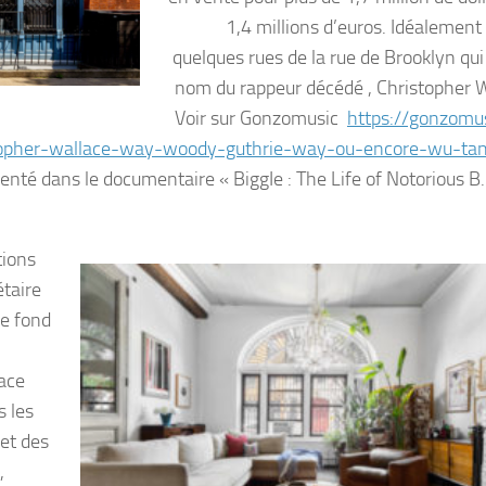
1,4 millions d’euros. Idéalement 
quelques rues de la rue de Brooklyn qui
nom du rappeur décédé , Christopher W
Voir sur Gonzomusic
https://gonzomus
stopher-wallace-way-woody-guthrie-way-ou-encore-wu-tan
té dans le documentaire « BiggIe : The Life of Notorious B.I
tions
étaire
de fond
pace
s les
 et des
,