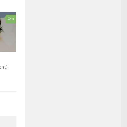
0
…
n ;)