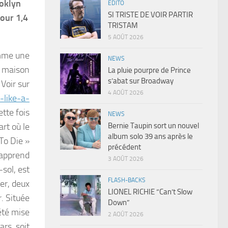
ooklyn
EDITO
SI TRISTE DE VOIR PARTIR
pour 1,4
TRISTAM
5 AOÛT 2026
omme une
NEWS
a maison
La pluie pourpre de Prince
s’abat sur Broadway
 Voir sur
4 AOÛT 2026
-like-a-
cette fois
NEWS
Bernie Taupin sort un nouvel
art où le
album solo 39 ans après le
To Die »
précédent
 apprend
3 AOÛT 2026
-sol, est
FLASH-BACKS
er, deux
LIONEL RICHIE “Can’t Slow
r. Située
Down”
 été mise
2 AOÛT 2026
ars, soit