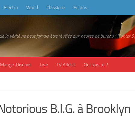
Electro
World
Classique
Ecrans
 que la vérité ne peut jamais être révélée aux heures de bureau." Hunter
Mange-Disques
Live
TV Addict
Qui suis-je ?
 Notorious B.I.G. à Brooklyn