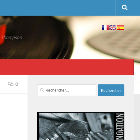
 S. Thompson
0
Rechercher :