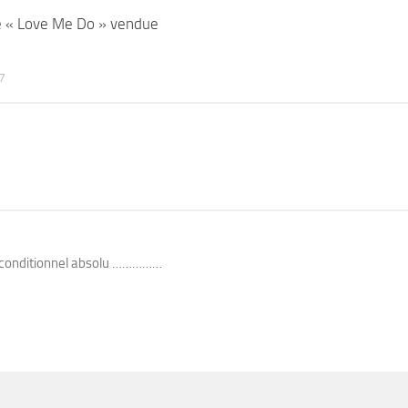
de « Love Me Do » vendue
7
’ inconditionnel absolu ……………