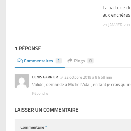
La batterie 
aux enchères
21 JANVIER 201
1 RÉPONSE
Commentaires
1
Pings
0
DENIS GARNIER
22 octobre 2019 à 8 h 58 min
Validé , demande à Michel Vidal , en tant je crois qu
Répondre
LAISSER UN COMMENTAIRE
Commentaire
*