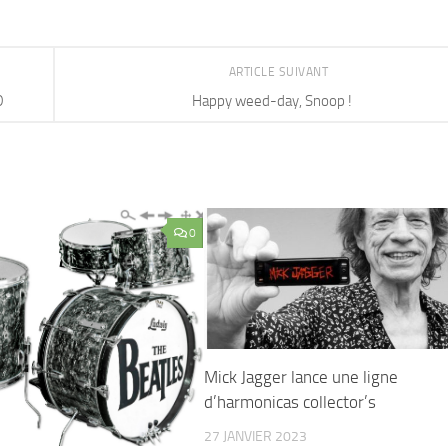
ARTICLE SUIVANT
D
Happy weed-day, Snoop !
0
Mick Jagger lance une ligne
d’harmonicas collector’s
27 JANVIER 2023