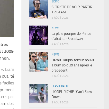
EDITO
SI TRISTE DE VOIR PARTIR
TRISTAM
5 AOÛT 2026
NEWS
La pluie pourpre de Prince
s’abat sur Broadway
itres
4 AOÛT 2026
oût 2009
NEWS
ennon.
Bernie Taupin sort un nouvel
album solo 39 ans après le
 », Liam
précédent
a qualité
3 AOÛT 2026
s faciles
FLASH-BACKS
mpriment
LIONEL RICHIE “Can’t Slow
tées par
Down”
2 AOÛT 2026
iam doit