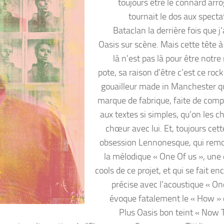
toujours être le connard arro
tournait le dos aux specta
Bataclan la derrière fois que j
Oasis sur scène. Mais cette tête à
là n’est pas là pour être notre
pote, sa raison d’être c’est ce rock
gouailleur made in Manchester qu
marque de fabrique, faite de comp
aux textes si simples, qu’on les c
chœur avec lui. Et, toujours ce
obsession Lennonesque, qui rem
la mélodique « One Of us », une 
cools de ce projet, et qui se fait en
précise avec l’acoustique « Onc
évoque fatalement le « How » 
Plus Oasis bon teint « Now T