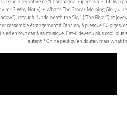
version alternative de “Champagne Supernova ». Titi liverpo
hy me ? Why Not »), « What’s The Story ( Morning Glory » rev
“Meadow”), retour à “Underneath the Sky” (“The River”) et joy
her ressemble étrangement à l’ancien, à presque 50 piges, ce
 sied en tout cas à sa musique. Est-il devenu plus cool, plus 
autant ? On ne peut qu’en douter, mais what t