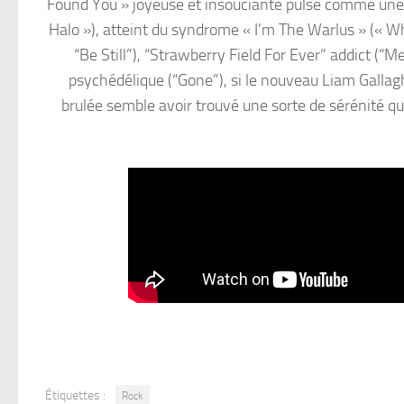
Found You » joyeuse et insouciante pulse comme une 
Halo »), atteint du syndrome « I’m The Warlus » (« W
“Be Still”), “Strawberry Field For Ever” addict (
psychédélique (“Gone”), si le nouveau Liam Gallag
brulée semble avoir trouvé une sorte de sérénité qui
Étiquettes :
Rock