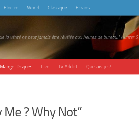
Electro
World
Classique
Ecrans
 que la vérité ne peut jamais être révélée aux heures de bureau." Hunter
Mange-Disques
Live
TV Addict
Qui suis-je ?
 Me ? Why Not”