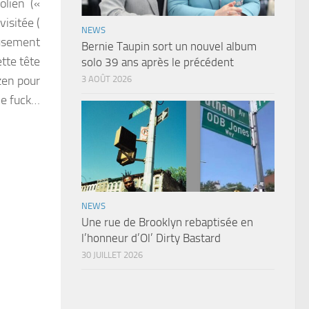
olien («
isitée (
NEWS
eusement
Bernie Taupin sort un nouvel album
tte tête
solo 39 ans après le précédent
zen pour
3 AOÛT 2026
he fuck…
NEWS
Une rue de Brooklyn rebaptisée en
l’honneur d’Ol’ Dirty Bastard
30 JUILLET 2026