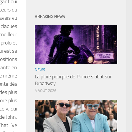
gant qui
teurs du
BREAKING NEWS
’avais vu
 claques
 meilleur
 prolo et
i est sa
ositions
hante en
NEWS
tte même
La pluie pourpre de Prince s’abat sur
Broadway
onte dés
4 AOÛT 2026
des plus
core plus
e », qui
de John.
hat I’ve