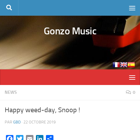
Skip to content
Gonzo Music
NEWS
0
Happy weed-day, Snoop !
PAR
GBD
·
22 OCTOBRE 2019
Facebook
Twitter
Email
LinkedIn
Partager