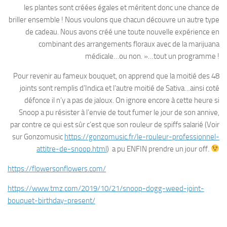
les plantes sont créées égales et méritent donc une chance de
briller ensemble ! Nous voulons que chacun découvre un autre type
de cadeau. Nous avons créé une toute nouvelle expérience en
combinant des arrangements floraux avec de la marijuana
médicale…ou non. »…tout un programme !
Pour revenir au fameux bouquet, on apprend que la moitié des 48
joints sont remplis d’Indica et l’autre moitié de Sativa…ainsi coté
défonce il n’y a pas de jaloux. On ignore encore à cette heure si
Snoop a pu résister à l’envie de tout fumer le jour de son annive,
par contre ce qui est sûr c’est que son rouleur de spiffs salarié (Voir
sur Gonzomusic
https://gonzomusic.fr/le-rouleur-professionnel-
attitre-de-snoop.html
) a pu ENFIN prendre un jour off.
https://flowersonflowers.com/
https://www.tmz.com/2019/10/21/snoop-dogg-weed-joint-
bouquet-birthday-present/