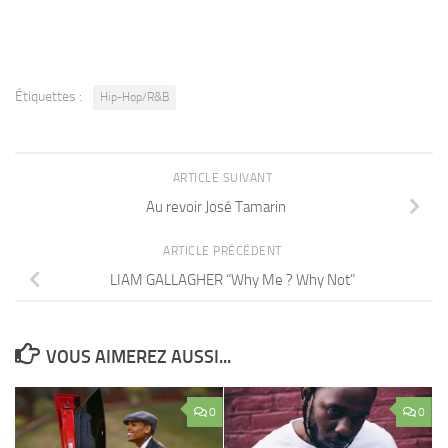
Étiquettes :
Hip-Hop/R&B
ARTICLE SUIVANT
Au revoir José Tamarin
ARTICLE PRÉCÉDENT
LIAM GALLAGHER “Why Me ? Why Not”
VOUS AIMEREZ AUSSI...
0
0