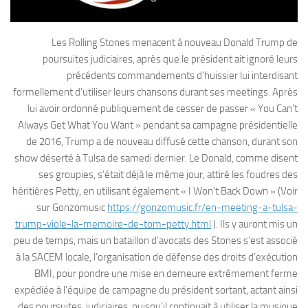
Les Rolling Stones menacent à nouveau Donald Trump de
poursuites judiciaires, après que le président ait ignoré leurs
précédents commandements d’huissier lui interdisant
formellement d’utiliser leurs chansons durant ses meetings. Après
lui avoir ordonné publiquement de cesser de passer « You Can’t
Always Get What You Want » pendant sa campagne présidentielle
de 2016, Trump a de nouveau diffusé cette chanson, durant son
show déserté à Tulsa de samedi dernier. Le Donald, comme disent
ses groupies, s’était déjà le même jour, attiré les foudres des
héritières Petty, en utilisant également « I Won’t Back Down » (Voir
sur Gonzomusic
https://gonzomusic.fr/en-meeting-a-tulsa-
trump-viole-la-memoire-de-tom-petty.html
). Ils y auront mis un
peu de temps, mais un bataillon d’avocats des Stones s’est associé
à la SACEM locale, l’organisation de défense des droits d’exécution
BMI, pour pondre une mise en demeure extrêmement ferme
expédiée à l’équipe de campagne du président sortant, actant ainsi
des poursuites judiciaires, puisqu’il continuait à utiliser la musique