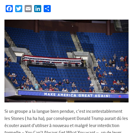
Facebook
Twitter
Email
LinkedIn
Partager
Si un groupe a la langue bien pendue, c’est incontestablement
les Stones ( ha ha ha), par conséquent Donald Trump aurait dû les
écouter avant d’utiliser à nouveau et malgré leur interdiction
formelle « You Can’t Always Get What You want », un de leurs