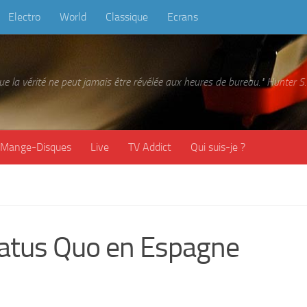
Electro
World
Classique
Ecrans
 que la vérité ne peut jamais être révélée aux heures de bureau." Hunter
Mange-Disques
Live
TV Addict
Qui suis-je ?
Status Quo en Espagne