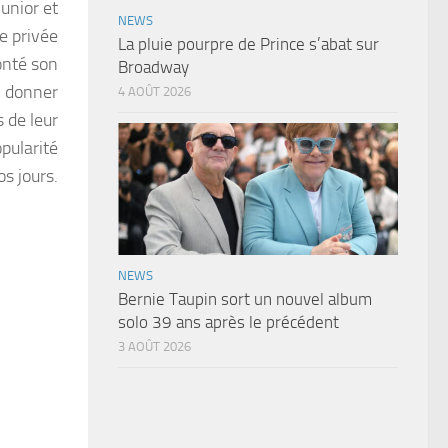
Junior et
NEWS
e privée
La pluie pourpre de Prince s’abat sur
monté son
Broadway
n donner
4 AOÛT 2026
 de leur
opularité
s jours.
NEWS
Bernie Taupin sort un nouvel album
solo 39 ans après le précédent
3 AOÛT 2026