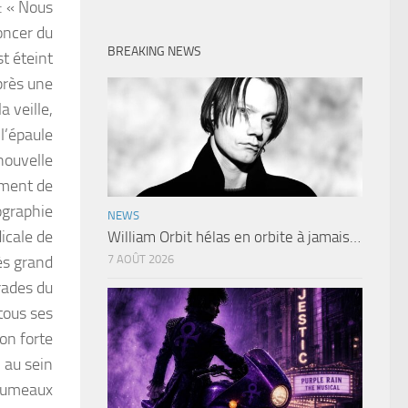
: « Nous
oncer du
BREAKING NEWS
st éteint
près une
a veille,
 l’épaule
nouvelle
ement de
ographie
NEWS
icale de
William Orbit hélas en orbite à jamais…
rès grand
7 AOÛT 2026
rades du
tous ses
ion forte
 au sein
 jumeaux