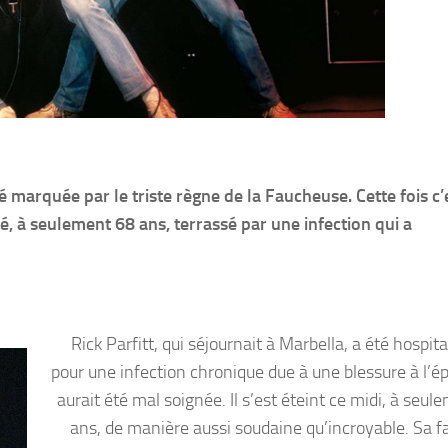
marquée par le triste règne de la Faucheuse. Cette fois c’
lé, à seulement 68 ans, terrassé par une infection qui a
Rick Parfitt, qui séjournait à Marbella, a été hospita
pour une infection chronique due à une blessure à l’ép
aurait été mal soignée. Il s’est éteint ce midi, à seu
ans, de manière aussi soudaine qu’incroyable. Sa fa