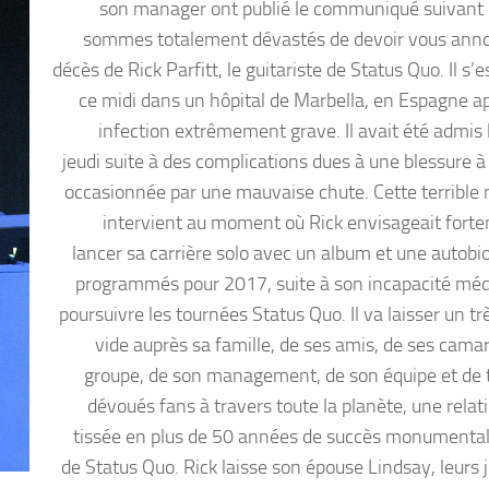
son manager ont publié le communiqué suivant 
sommes totalement dévastés de devoir vous ann
décès de Rick Parfitt, le guitariste de Status Quo. Il s’e
ce midi dans un hôpital de Marbella, en Espagne a
infection extrêmement grave. Il avait été admis l
jeudi suite à des complications dues à une blessure à
occasionnée par une mauvaise chute. Cette terrible 
intervient au moment où Rick envisageait fort
lancer sa carrière solo avec un album et une autobi
programmés pour 2017, suite à son incapacité méd
poursuivre les tournées Status Quo. Il va laisser un t
vide auprès sa famille, de ses amis, de ses cama
groupe, de son management, de son équipe et de 
dévoués fans à travers toute la planète, une relat
tissée en plus de 50 années de succès monumental
de Status Quo. Rick laisse son épouse Lindsay, leurs