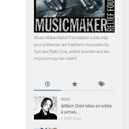
Music Maker Relief Foundation a été crée
pour préserver les traditions musicales du
Sud des Etats Unis, aidant directement les
musiciens qui les créent.
NEWS
William Orbit hélas en orbite
à jamais…
7 AOÛT 2026