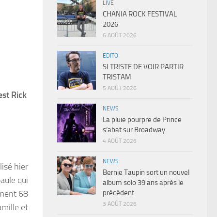
LIVE
CHANIA ROCK FESTIVAL
2026
6 AOÛT 2026
EDITO
SI TRISTE DE VOIR PARTIR
TRISTAM
5 AOÛT 2026
est Rick
NEWS
La pluie pourpre de Prince
s’abat sur Broadway
4 AOÛT 2026
NEWS
lisé hier
Bernie Taupin sort un nouvel
aule qui
album solo 39 ans après le
lement 68
précédent
3 AOÛT 2026
mille et