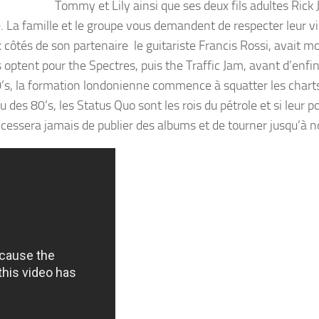
Tommy et Lily ainsi que ses deux fils adultes Rick 
. La famille et le groupe vous demandent de respecter leur vi
ux côtés de son partenaire le guitariste Francis Rossi, avait 
 optent pour the Spectres, puis the Traffic Jam, avant d’enfi
’s, la formation londonienne commence à squatter les charts
u des 80’s, les Status Quo sont les rois du pétrole et si leur p
essera jamais de publier des albums et de tourner jusqu’à no