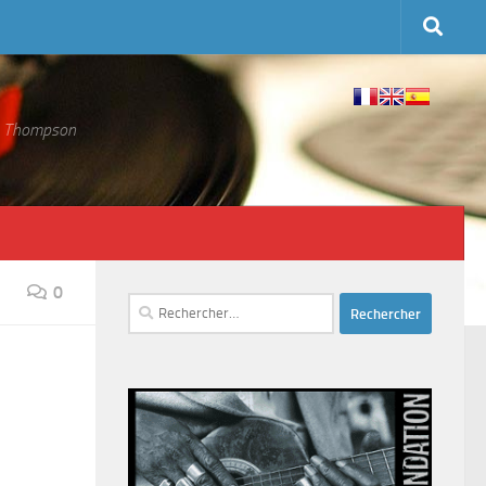
 S. Thompson
0
Rechercher :