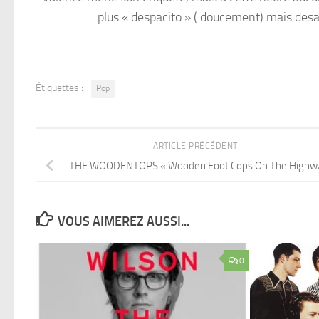
plus « despacito » ( doucement) mais desa
Étiquettes :
Pop
ARTICLE PRÉCÉDENT
THE WOODENTOPS « Wooden Foot Cops On The Highw
VOUS AIMEREZ AUSSI...
0