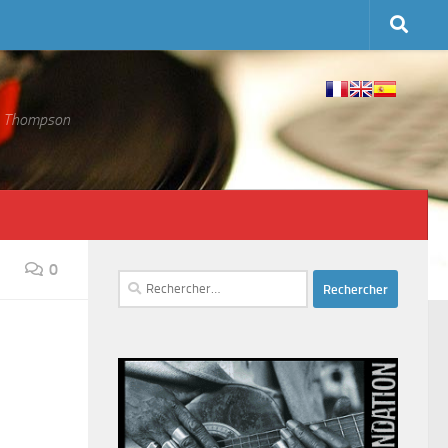
 S. Thompson
0
Rechercher :