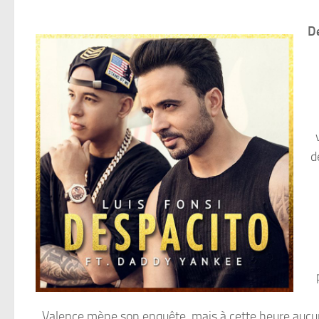
D
d
Valence mène son enquête, mais à cette heure aucun