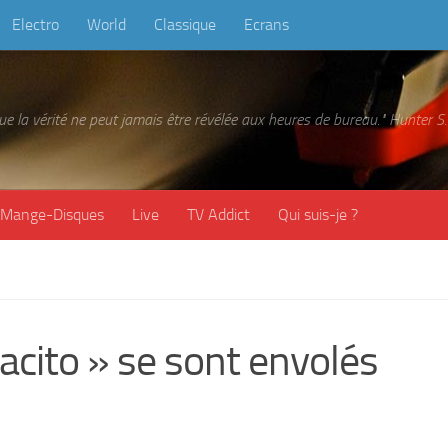
Electro
World
Classique
Ecrans
 que la vérité ne peut jamais être révélée aux heures de bureau." Hunter
Mange-Disques
Live
TV Addict
Qui suis-je ?
cito » se sont envolés