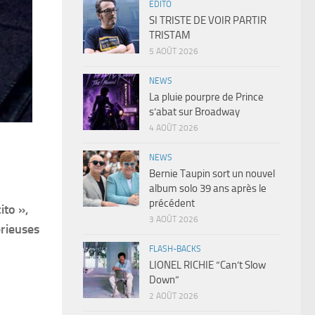
EDITO
SI TRISTE DE VOIR PARTIR
TRISTAM
5 AOÛT 2026
NEWS
La pluie pourpre de Prince
s’abat sur Broadway
4 AOÛT 2026
NEWS
Bernie Taupin sort un nouvel
album solo 39 ans après le
précédent
ito »,
3 AOÛT 2026
érieuses
FLASH-BACKS
LIONEL RICHIE “Can’t Slow
Down”
2 AOÛT 2026