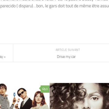
parecido ( disparu)…bon, le gars doit tout de même être assu
ARTICLE SUIVANT
ay »
Drive my car
0