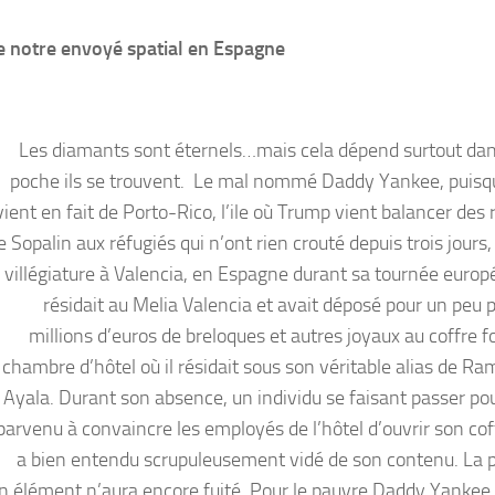
e notre envoyé spatial en Espagne
Les diamants sont éternels…mais cela dépend surtout dan
poche ils se trouvent. Le mal nommé Daddy Yankee, puisqu
vient en fait de Porto-Rico, l’ile où Trump vient balancer des
e Sopalin aux réfugiés qui n’ont rien crouté depuis trois jours,
villégiature à Valencia, en Espagne durant sa tournée europé
résidait au Melia Valencia et avait déposé pour un peu p
millions d’euros de breloques et autres joyaux au coffre f
chambre d’hôtel où il résidait sous son véritable alias de Ra
Ayala. Durant son absence, un individu se faisant passer pour
parvenu à convaincre les employés de l’hôtel d’ouvrir son coff
a bien entendu scrupuleusement vidé de son contenu. La p
 élément n’aura encore fuité. Pour le pauvre Daddy Yankee 