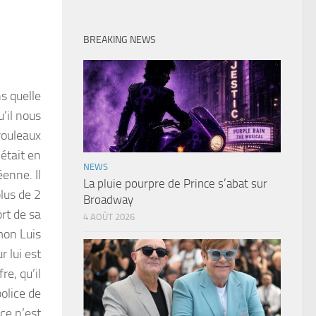
BREAKING NEWS
s quelle
’il nous
 rouleaux
 était en
NEWS
enne. Il
La pluie pourpre de Prince s’abat sur
lus de 2
Broadway
ort de sa
4 AOÛT 2026
mon Luis
 lui est
re, qu’il
olice de
ce n’est